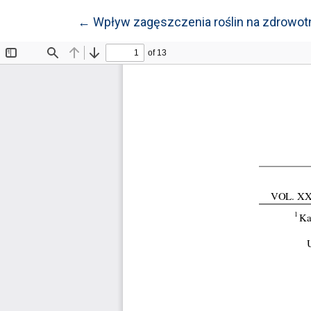
Wróć do szczegółów artykułu
←
Wpływ zagęszczenia roślin na zdrowotn