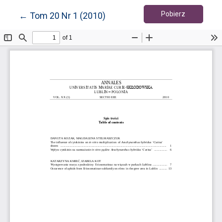
Pobierz PD
Wróć do szczegółów artykułu
Pobierz
←
Tom 20 Nr 1 (2010)