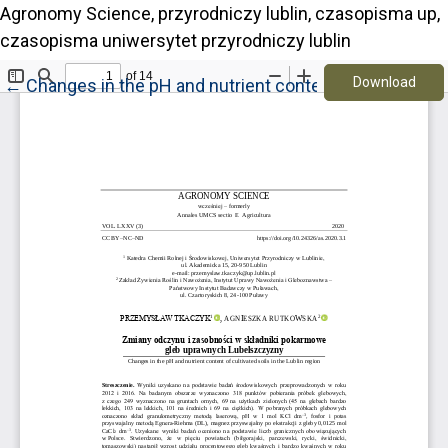
Agronomy Science, przyrodniczy lublin, czasopisma up,
czasopisma uniwersytet przyrodniczy lublin
Down
Return to Article Details
Download
←
Changes in the pH and nutrient content of cultivated s