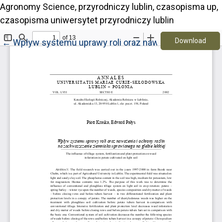
Agronomy Science, przyrodniczy lublin, czasopisma up,
czasopisma uniwersytet przyrodniczy lublin
Down
Return to Article Details
Download
←
Wpływ systemu uprawy roli oraz nawożenia i ochrony