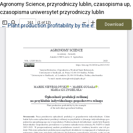
Agronomy Science, przyrodniczy lublin, czasopisma up,
czasopisma uniwersytet przyrodniczy lublin
Down
Return to Article Details
Download
←
Plant production profitability by the example of the ind