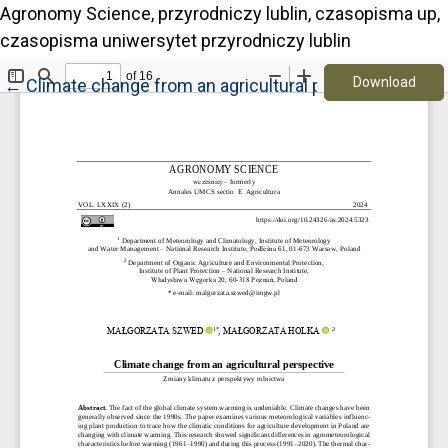
Agronomy Science, przyrodniczy lublin, czasopisma up,
czasopisma uniwersytet przyrodniczy lublin
Down
Return to Article Details
Download
←
Climate change from an agricultural perspective