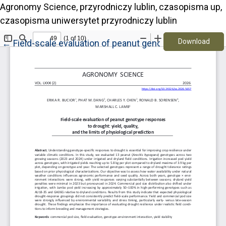
Agronomy Science, przyrodniczy lublin, czasopisma up,
czasopisma uniwersytet przyrodniczy lublin
Down
Return to Article Details
Download
←
Field-scale evaluation of peanut genotype responses to 