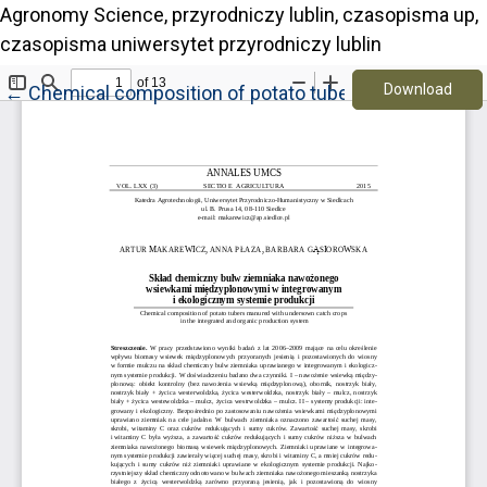
Agronomy Science, przyrodniczy lublin, czasopisma up,
czasopisma uniwersytet przyrodniczy lublin
Down
Return to Article Details
Download
←
Chemical composition of potato tubers manured with