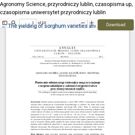
Agronomy Science, przyrodniczy lublin, czasopisma up,
czasopisma uniwersytet przyrodniczy lublin
Down
Return to Article Details
Download
←
The yielding of sorghum varieties and sorghum-sudan