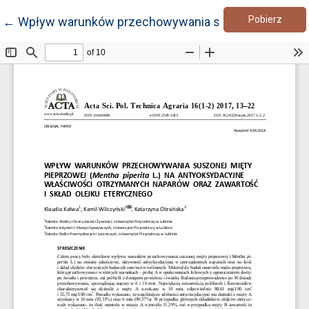
Pobie
Wróć do szczegółów artykułu
Pobierz
←
Wpływ warunków przechowywania suszonej mięty piep