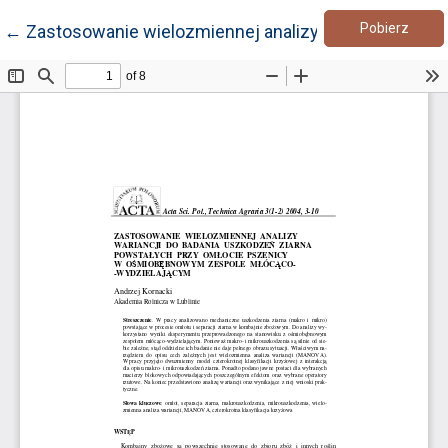
Pobie
Wróć do szczegółów artykułu
Pobierz
←
Zastosowanie wielozmiennej analizy wariancji do 