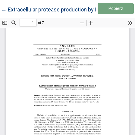
Pobie
Wróć do szczegółów artykułu
Pobierz
←
Extracellular protease production by Moritella viscos