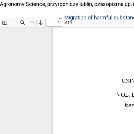
Agronomy Science, przyrodniczy lublin, czasopisma up, 
Return to Article Details
←
Migration of harmful substa