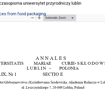
czasopisma uniwersytet przyrodniczy lublin
nces from food packaging