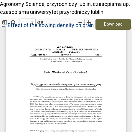
Agronomy Science, przyrodniczy lublin, czasopisma up,
czasopisma uniwersytet przyrodniczy lublin
Down
Return to Article Details
Download
←
Effect of the sowing density on grain yield and canop