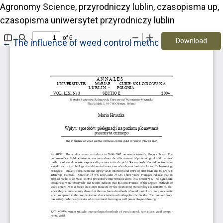
Agronomy Science, przyrodniczy lublin, czasopisma up,
czasopisma uniwersytet przyrodniczy lublin
Down
Return to Article Details
Download
←
The influence of weed control methods on the yield of