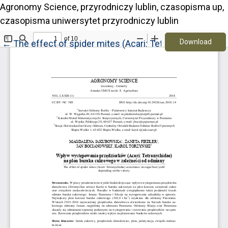
Agronomy Science, przyrodniczy lublin, czasopisma up,
czasopisma uniwersytet przyrodniczy lublin
Down
Return to Article Details
Download
←
The effect of spider mites (Acari: Tetranychidae) occ