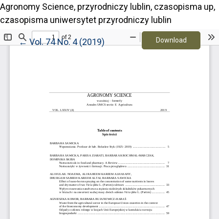
Agronomy Science, przyrodniczy lublin, czasopisma up,
czasopisma uniwersytet przyrodniczy lublin
Download
Return to Article Details
Download
←
Vol. 74 No. 4 (2019)