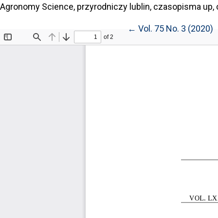
Agronomy Science, przyrodniczy lublin, czasopisma up, 
Return to Article Deta
←
Vol. 75 No. 3 (2020)