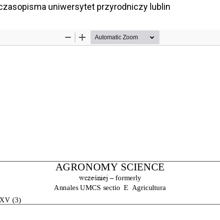
czasopisma uniwersytet przyrodniczy lublin
ils