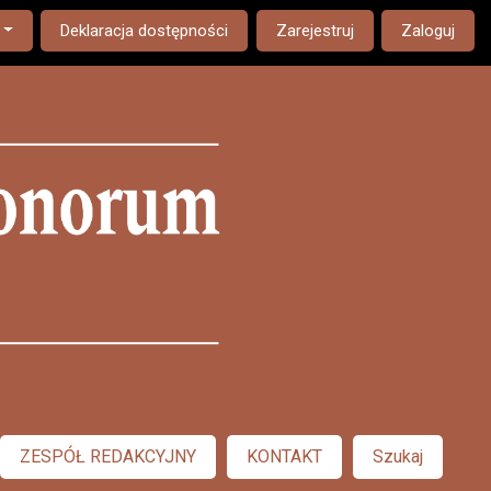
nguage. The current language is:
Deklaracja dostępności
Zarejestruj
Zaloguj
ZESPÓŁ REDAKCYJNY
KONTAKT
Szukaj