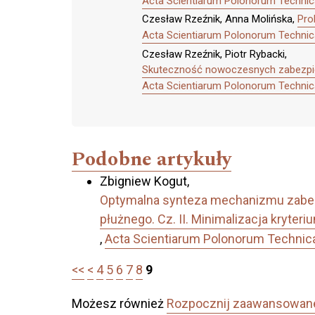
Acta Scientiarum Polonorum Technica
Czesław Rzeźnik, Anna Molińska,
Pro
Acta Scientiarum Polonorum Technica
Czesław Rzeźnik, Piotr Rybacki,
Skuteczność nowoczesnych zabezpie
Acta Scientiarum Polonorum Technica
Podobne artykuły
Zbigniew Kogut,
Optymalna synteza mechanizmu zabez
płużnego. Cz. II. Minimalizacja kryteri
,
Acta Scientiarum Polonorum Technica 
<<
<
4
5
6
7
8
9
Możesz również
Rozpocznij zaawansowan