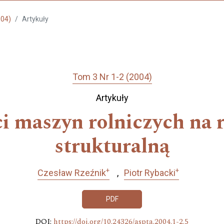
004)
Artykuły
Tom 3 Nr 1-2 (2004)
Artykuły
i maszyn rolniczych na 
strukturalną
+
+
Czesław Rzeźnik
Piotr Rybacki
PDF
DOI:
https://doi.org/10.24326/aspta.2004.1-2.5