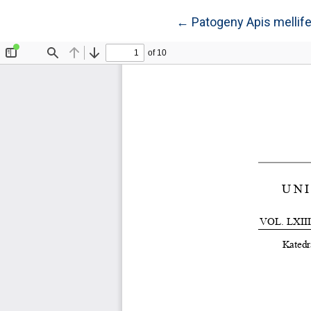
Wróć do szczegółów 
←
Patogeny Apis mellife