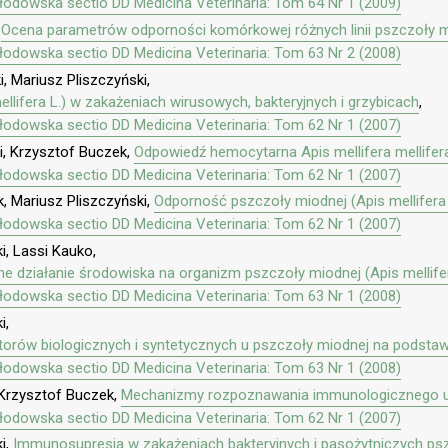
kłodowska sectio DD Medicina Veterinaria: Tom 64 Nr 1 (2009)
,
Ocena parametrów odporności komórkowej różnych linii pszczoły mio
kłodowska sectio DD Medicina Veterinaria: Tom 63 Nr 2 (2008)
 Mariusz Pliszczyński,
lifera L.) w zakażeniach wirusowych, bakteryjnych i grzybicach
,
kłodowska sectio DD Medicina Veterinaria: Tom 62 Nr 1 (2007)
i, Krzysztof Buczek,
Odpowiedź hemocytarna Apis mellifera mellifera
kłodowska sectio DD Medicina Veterinaria: Tom 62 Nr 1 (2007)
, Mariusz Pliszczyński,
Odporność pszczoły miodnej (Apis mellifera
kłodowska sectio DD Medicina Veterinaria: Tom 62 Nr 1 (2007)
i, Lassi Kauko,
działanie środowiska na organizm pszczoły miodnej (Apis mellifer
kłodowska sectio DD Medicina Veterinaria: Tom 63 Nr 1 (2008)
i,
rów biologicznych i syntetycznych u pszczoły miodnej na podstawi
kłodowska sectio DD Medicina Veterinaria: Tom 63 Nr 1 (2008)
Krzysztof Buczek,
Mechanizmy rozpoznawania immunologicznego
kłodowska sectio DD Medicina Veterinaria: Tom 62 Nr 1 (2007)
i,
Immunosupresja w zakażeniach bakteryjnych i pasożytniczych pszc