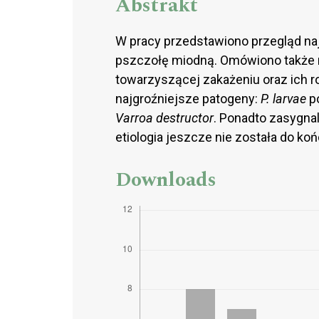
Abstrakt
W pracy przedstawiono przegląd na
pszczołę miodną. Omówiono także 
towarzyszącej zakażeniu oraz ich r
najgroźniejsze patogeny:
P. larvae
po
Varroa destructor
. Ponadto zasygna
etiologia jeszcze nie została do ko
Downloads