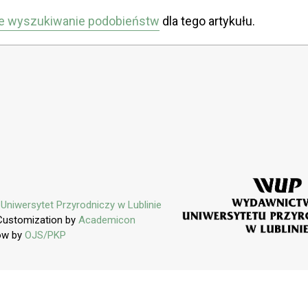
e wyszukiwanie podobieństw
dla tego artykułu.
y
Uniwersytet Przyrodniczy w Lublinie
Customization by
Academicon
ow by
OJS/PKP