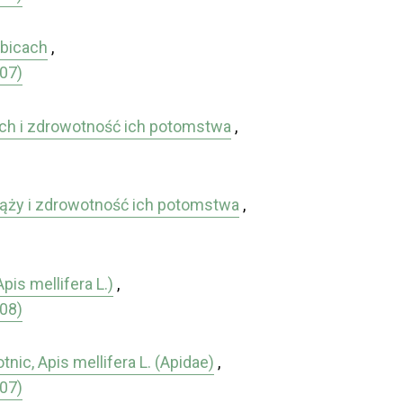
ybicach
,
007)
ych i zdrowotność ich potomstwa
,
iąży i zdrowotność ich potomstwa
,
s mellifera L.)
,
008)
c, Apis mellifera L. (Apidae)
,
007)