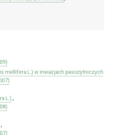
009)
s mellifera L.) w inwazjach pasożytniczych
007)
a L.)
,
008)
,
007)