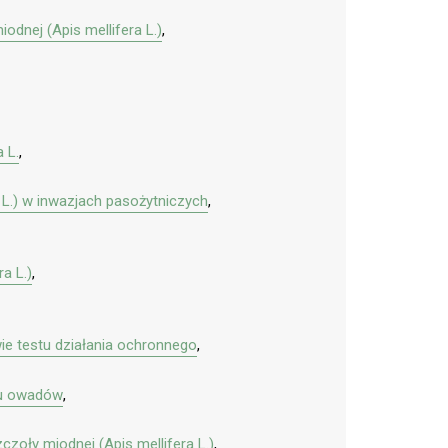
dnej (Apis mellifera L.)
,
 L.
,
 L.) w inwazjach pasożytniczych
,
a L.)
,
e testu działania ochronnego
,
 u owadów
,
zoły miodnej (Apis mellifera L.)
,