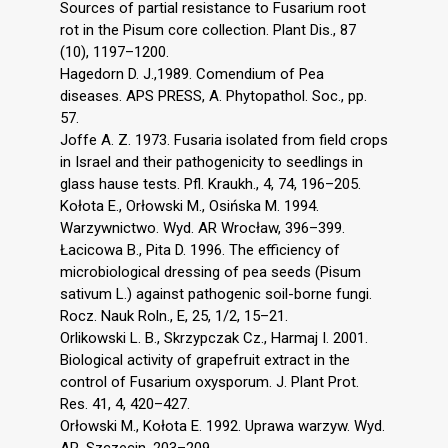
Sources of partial resistance to Fusarium root
rot in the Pisum core collection. Plant Dis., 87
(10), 1197–1200.
Hagedorn D. J.,1989. Comendium of Pea
diseases. APS PRESS, A. Phytopathol. Soc., pp.
57.
Joffe A. Z. 1973. Fusaria isolated from field crops
in Israel and their pathogenicity to seedlings in
glass hause tests. Pfl. Kraukh., 4, 74, 196–205.
Kołota E., Orłowski M., Osińska M. 1994.
Warzywnictwo. Wyd. AR Wrocław, 396–399.
Łacicowa B., Pita D. 1996. The efficiency of
microbiological dressing of pea seeds (Pisum
sativum L.) against pathogenic soil-borne fungi.
Rocz. Nauk Roln., E, 25, 1/2, 15–21.
Orlikowski L. B., Skrzypczak Cz., Harmaj I. 2001.
Biological activity of grapefruit extract in the
control of Fusarium oxysporum. J. Plant Prot.
Res. 41, 4, 420–427.
Orłowski M., Kołota E. 1992. Uprawa warzyw. Wyd.