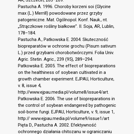
AR, Szczecin, 203–209.
Pastucha A. 1996. Choroby korzeni soi (Glycine
max (L.) Merrill) powodowane przez grzyby
patogeniczne. Mat. Ogólnopol. Konf. Nauk., nt.
„Strączkowe rośliny białkowe”. II. Soja, AR, Lublin,
178–184.
Pastucha A., Patkowska E. 2004. Skuteczność
biopreparatów w ochronie grochu (Pisum sativum
L.) przed grzybami chorobotwórczymi. Folia Univ.
Agric. Stetin. Agric., 239 (95), 289–294.
Patkowska E. 2005. The effect of biopreparations
on the healthiness of soybean cultivated in a
growth chamber experiment. EJPAU, Horticulture,
v. 8, issue 4,
http://www.ejpau.media.pl/volume8/issue4/art.
Patkowska E. 2006. The use of biopreparations in
the control of soybean endangered by pathogenic
soil-borne fungi. EJPAU, Horticulture, v. 9, issue 1,
http:// www.ejpau.media.pl/volume9/issue1/art
Pięta D., Pastucha A. 2002. Efektywność
ochronnego działania chitozanu w ograniczaniu