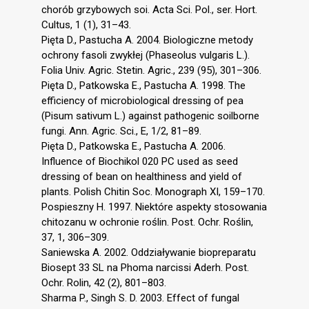
chorób grzybowych soi. Acta Sci. Pol., ser. Hort.
Cultus, 1 (1), 31–43.
Pięta D., Pastucha A. 2004. Biologiczne metody
ochrony fasoli zwykłej (Phaseolus vulgaris L.).
Folia Univ. Agric. Stetin. Agric., 239 (95), 301–306.
Pięta D., Patkowska E., Pastucha A. 1998. The
efficiency of microbiological dressing of pea
(Pisum sativum L.) against pathogenic soilborne
fungi. Ann. Agric. Sci., E, 1/2, 81–89.
Pięta D., Patkowska E., Pastucha A. 2006.
Influence of Biochikol 020 PC used as seed
dressing of bean on healthiness and yield of
plants. Polish Chitin Soc. Monograph XI, 159–170.
Pospieszny H. 1997. Niektóre aspekty stosowania
chitozanu w ochronie roślin. Post. Ochr. Roślin,
37, 1, 306–309.
Saniewska A. 2002. Oddziaływanie biopreparatu
Biosept 33 SL na Phoma narcissi Aderh. Post.
Ochr. Rolin, 42 (2), 801–803.
Sharma P., Singh S. D. 2003. Effect of fungal