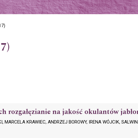
17)
7)
h rozgałęzianie na jakość okulantów jabło
, MARCELA KRAWIEC, ANDRZEJ BOROWY, IRENA WÓJCIK, SALWI