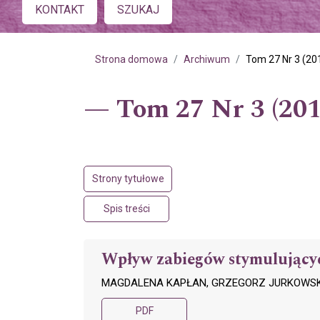
Main menu
KONTAKT
SZUKAJ
Strona domowa
Archiwum
Tom 27 Nr 3 (20
Tom 27 Nr 3 (201
Strony tytułowe
Spis treści
Wpływ zabiegów stymulującyc
MAGDALENA KAPŁAN, GRZEGORZ JURKOWSKI
PDF