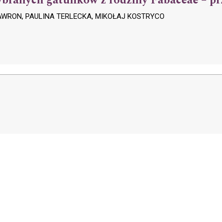
ybranych gatunków z rodziny Fabaceae – pr
WRON, PAULINA TERLECKA, MIKOŁAJ KOSTRYCO
y
Uniwersytet Przyrodniczy w Lublinie
Customization by
Academicon
ow by
OJS/PKP