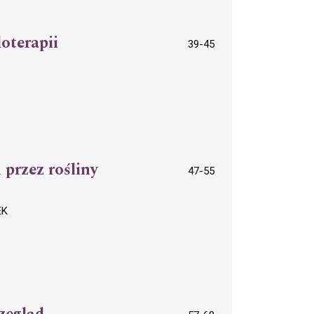
oterapii
39-45
przez rośliny
47-55
EK