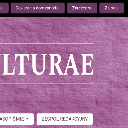
ge is:
ci
Deklaracja dostępności
Zarejestruj
Zaloguj
ZASOPIŚMIE
ZESPÓŁ REDAKCYJNY