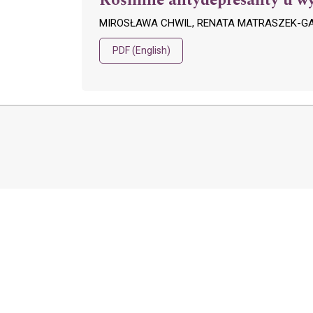
Roślinne antydepresanty u w
MIROSŁAWA CHWIL, RENATA MATRASZEK-GA
PDF (English)
Wydawnictwo Uniwersytetu
Copyright
Przyrodniczego w Lublinie
Copyright 2024 b
ul. Akademicka 15,
OJS Support and 
20-950 Lublin
Platform & workf
tel. (81) 445 66 60