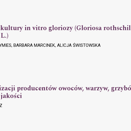
ultury in vitro gloriozy (Gloriosa rothschil
L.)
YMIES, BARBARA MARCINEK, ALICJA ŚWISTOWSKA
izacji producentów owoców, warzyw, grzybów
jakości
Z