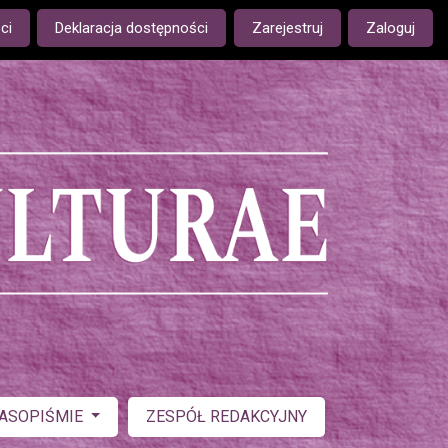
ge is:
ci
Deklaracja dostępności
Zarejestruj
Zaloguj
ZASOPIŚMIE
ZESPÓŁ REDAKCYJNY