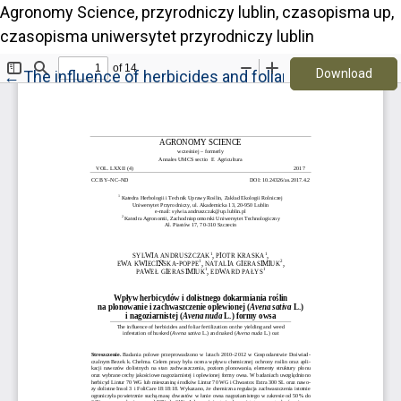
Agronomy Science, przyrodniczy lublin, czasopisma up,
czasopisma uniwersytet przyrodniczy lublin
Down
Return to Article Details
Download
←
The influence of herbicides and foliar fertilization o