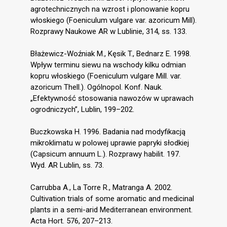
agrotechnicznych na wzrost i plonowanie kopru
włoskiego (Foeniculum vulgare var. azoricum Mill).
Rozprawy Naukowe AR w Lublinie, 314, ss. 133.
Błażewicz-Woźniak M., Kęsik T., Bednarz E. 1998.
Wpływ terminu siewu na wschody kilku odmian
kopru włoskiego (Foeniculum vulgare Mill. var.
azoricum Thell.). Ogólnopol. Konf. Nauk.
„Efektywność stosowania nawozów w uprawach
ogrodniczych”, Lublin, 199–202.
Buczkowska H. 1996. Badania nad modyfikacją
mikroklimatu w polowej uprawie papryki słodkiej
(Capsicum annuum L.). Rozprawy habilit. 197.
Wyd. AR Lublin, ss. 73.
Carrubba A., La Torre R., Matranga A. 2002.
Cultivation trials of some aromatic and medicinal
plants in a semi-arid Mediterranean environment.
Acta Hort. 576, 207–213.