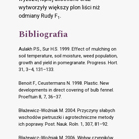
wytworzyły większy plon liści niż
odmiany Rudy F
.
1
Bibliografia
Aulakh P.S., Sur H.S. 1999. Effect of mulching on
soil temperature, soil moisture, weed population,
growth and yield in pomegranate. Progress. Hort.
31, 3–4, 131–133.
Benoit F., Ceustermans N. 1998. Plastic. New
developments in direct covering of bulb fennel.
Proeftuin 8, 7, 36–37.
Błażewicz-Woźniak M. 2004. Przyczyny słabych
wschodów pietruszki i agrotechniczne metody
ich poprawy. Post. Nauk. Roln. 1, 307, 81–92.
Błażewicz-Woźniak M. 2006. Wpływ czynników