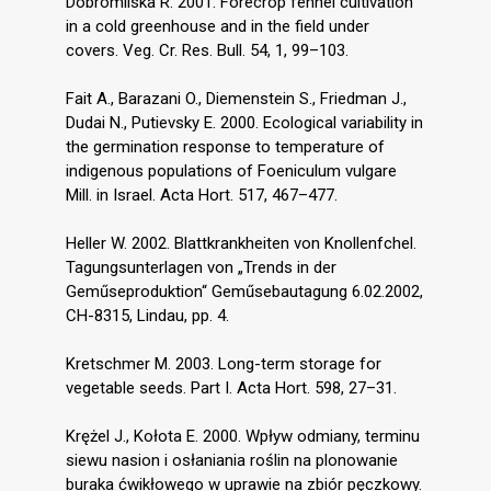
Dobromilska R. 2001. Forecrop fennel cultivation
in a cold greenhouse and in the field under
covers. Veg. Cr. Res. Bull. 54, 1, 99–103.
Fait A., Barazani O., Diemenstein S., Friedman J.,
Dudai N., Putievsky E. 2000. Ecological variability in
the germination response to temperature of
indigenous populations of Foeniculum vulgare
Mill. in Israel. Acta Hort. 517, 467–477.
Heller W. 2002. Blattkrankheiten von Knollenfchel.
Tagungsunterlagen von „Trends in der
Geműseproduktion“ Geműsebautagung 6.02.2002,
CH-8315, Lindau, pp. 4.
Kretschmer M. 2003. Long-term storage for
vegetable seeds. Part I. Acta Hort. 598, 27–31.
Krężel J., Kołota E. 2000. Wpływ odmiany, terminu
siewu nasion i osłaniania roślin na plonowanie
buraka ćwikłowego w uprawie na zbiór pęczkowy.