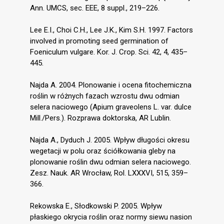
Ann. UMCS, sec. EEE, 8 suppl., 219–226.
Lee E.I., Choi C.H., Lee J.K., Kim S.H. 1997. Factors
involved in promoting seed germination of
Foeniculum vulgare. Kor. J. Crop. Sci. 42, 4, 435–
445.
Najda A. 2004. Plonowanie i ocena fitochemiczna
roślin w różnych fazach wzrostu dwu odmian
selera naciowego (Apium graveolens L. var. dulce
Mill./Pers.). Rozprawa doktorska, AR Lublin.
Najda A., Dyduch J. 2005. Wpływ długości okresu
wegetacji w polu oraz ściółkowania gleby na
plonowanie roślin dwu odmian selera naciowego.
Zesz. Nauk. AR Wrocław, Rol. LXXXVI, 515, 359–
366.
Rekowska E., Słodkowski P. 2005. Wpływ
płaskiego okrycia roślin oraz normy siewu nasion