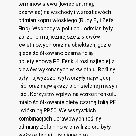
terminów siewu (kwiecień, maj,
czerwiec) na wschody i wzrost dwóch
odmian kopru włoskiego (Rudy F
i Zefa
1
Fino). Wschody w polu obu odmian były
zbliżone i najliczniejsze z siewów
kwietniowych oraz na obiektach, gdzie
glebę ściółkowano czarną folią
polietylenową PE. Fenkuł rósł najlepiej z
siewów wykonanych w kwietniu. Rośliny
były najwyższe, wytworzyły najwięcej
liści oraz największy plon zielonej masy i
liści. Korzystny wpływ na wzrost fenkułu
miało ściółkowanie gleby czarną folią PE
i włókniną PP50. We wszystkich
kombinacjach uprawowych rośliny
odmiany Zefa Fino w chwili zbioru były
wyższe, lepiej ulistnione oraz