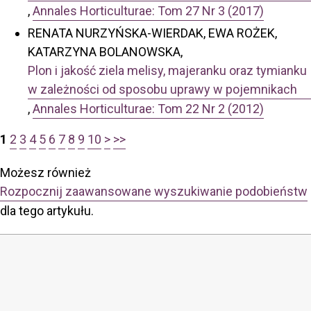
,
Annales Horticulturae: Tom 27 Nr 3 (2017)
RENATA NURZYŃSKA-WIERDAK, EWA ROŻEK,
KATARZYNA BOLANOWSKA,
Plon i jakość ziela melisy, majeranku oraz tymianku
w zależności od sposobu uprawy w pojemnikach
,
Annales Horticulturae: Tom 22 Nr 2 (2012)
1
2
3
4
5
6
7
8
9
10
>
>>
Możesz również
Rozpocznij zaawansowane wyszukiwanie podobieństw
dla tego artykułu.