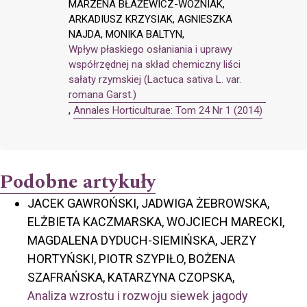
MARZENA BŁAŻEWICZ-WOŹNIAK,
ARKADIUSZ KRZYSIAK, AGNIESZKA
NAJDA, MONIKA BALTYN,
Wpływ płaskiego osłaniania i uprawy
współrzędnej na skład chemiczny liści
sałaty rzymskiej (Lactuca sativa L. var.
romana Garst.)
,
Annales Horticulturae: Tom 24 Nr 1 (2014)
Podobne artykuły
JACEK GAWROŃSKI, JADWIGA ŻEBROWSKA,
ELŻBIETA KACZMARSKA, WOJCIECH MARECKI,
MAGDALENA DYDUCH-SIEMIŃSKA, JERZY
HORTYŃSKI, PIOTR SZYPIŁO, BOŻENA
SZAFRAŃSKA, KATARZYNA CZOPSKA,
Analiza wzrostu i rozwoju siewek jagody