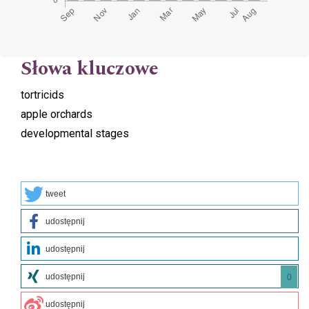
Słowa kluczowe
tortricids
apple orchards
developmental stages
tweet
udostępnij
udostępnij
udostępnij
0
udostępnij