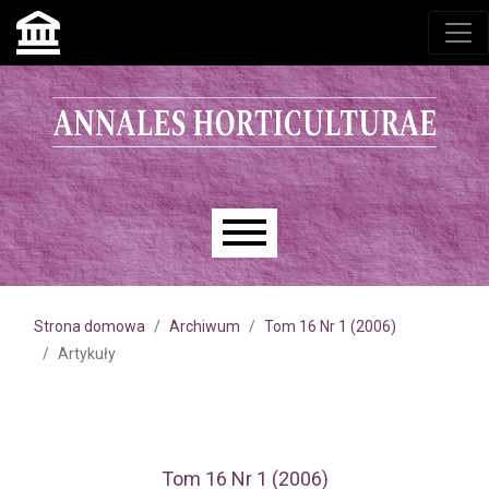
Przejdź do głównego menu
Przejdź do sekcji głównej
Przejdź do stopki
Main menu
Strona domowa
Archiwum
Tom 16 Nr 1 (2006)
Artykuły
Tom 16 Nr 1 (2006)