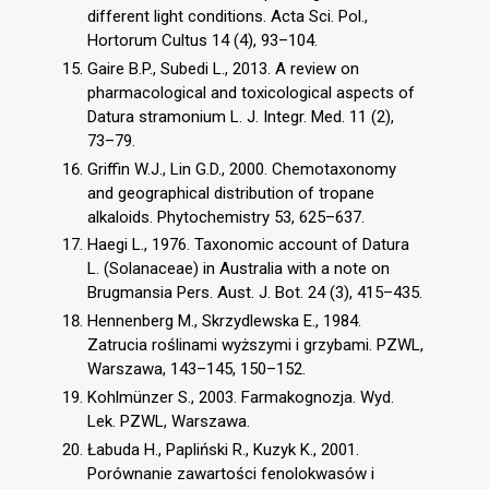
different light conditions. Acta Sci. Pol.,
Hortorum Cultus 14 (4), 93–104.
Gaire B.P., Subedi L., 2013. A review on
pharmacological and toxicological aspects of
Datura stramonium L. J. Integr. Med. 11 (2),
73–79.
Griffin W.J., Lin G.D., 2000. Chemotaxonomy
and geographical distribution of tropane
alkaloids. Phytochemistry 53, 625–637.
Haegi L., 1976. Taxonomic account of Datura
L. (Solanaceae) in Australia with a note on
Brugmansia Pers. Aust. J. Bot. 24 (3), 415–435.
Hennenberg M., Skrzydlewska E., 1984.
Zatrucia roślinami wyższymi i grzybami. PZWL,
Warszawa, 143–145, 150–152.
Kohlmünzer S., 2003. Farmakognozja. Wyd.
Lek. PZWL, Warszawa.
Łabuda H., Papliński R., Kuzyk K., 2001.
Porównanie zawartości fenolokwasów i