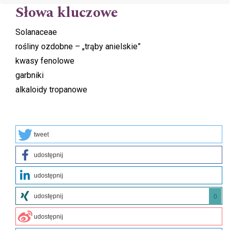
Słowa kluczowe
Solanaceae
rośliny ozdobne – „trąby anielskie”
kwasy fenolowe
garbniki
alkaloidy tropanowe
tweet
udostępnij
udostępnij
udostępnij
0
udostępnij