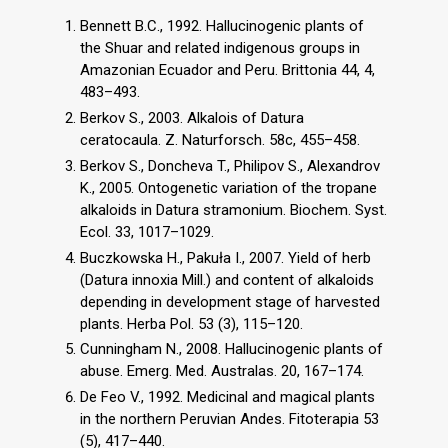
Bennett B.C., 1992. Hallucinogenic plants of
the Shuar and related indigenous groups in
Amazonian Ecuador and Peru. Brittonia 44, 4,
483–493.
Berkov S., 2003. Alkalois of Datura
ceratocaula. Z. Naturforsch. 58c, 455–458.
Berkov S., Doncheva T., Philipov S., Alexandrov
K., 2005. Ontogenetic variation of the tropane
alkaloids in Datura stramonium. Biochem. Syst.
Ecol. 33, 1017–1029.
Buczkowska H., Pakuła I., 2007. Yield of herb
(Datura innoxia Mill.) and content of alkaloids
depending in development stage of harvested
plants. Herba Pol. 53 (3), 115–120.
Cunningham N., 2008. Hallucinogenic plants of
abuse. Emerg. Med. Australas. 20, 167–174.
De Feo V., 1992. Medicinal and magical plants
in the northern Peruvian Andes. Fitoterapia 53
(5), 417–440.