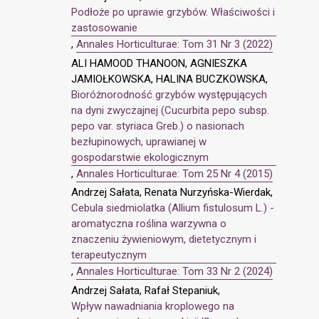
Podłoże po uprawie grzybów. Właściwości i
zastosowanie
,
Annales Horticulturae: Tom 31 Nr 3 (2022)
ALI HAMOOD THANOON, AGNIESZKA
JAMIOŁKOWSKA, HALINA BUCZKOWSKA,
Bioróżnorodność grzybów występujących
na dyni zwyczajnej (Cucurbita pepo subsp.
pepo var. styriaca Greb.) o nasionach
bezłupinowych, uprawianej w
gospodarstwie ekologicznym
,
Annales Horticulturae: Tom 25 Nr 4 (2015)
Andrzej Sałata, Renata Nurzyńska-Wierdak,
Cebula siedmiolatka (Allium fistulosum L.) -
aromatyczna roślina warzywna o
znaczeniu żywieniowym, dietetycznym i
terapeutycznym
,
Annales Horticulturae: Tom 33 Nr 2 (2024)
Andrzej Sałata, Rafał Stepaniuk,
Wpływ nawadniania kroplowego na