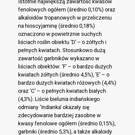
Istotnie największą zawartość kwasów
fenolowych ogółem (średnio 0,10%) oraz
alkaloidów tropanowych w przeliczeniu
na hioscyjaminę (średnio 0,18%)
oznaczono w powietrznie suchych
liściach roślin obiektu ‘D’ – o żółtych i
pełnych kwiatach. Stosunkowo dużą
zawartość garbników wykazano w
liściach obiektów: ‘F’ – o bardzo dużych
kwiatach żółtych (średnio 4,5%), ‘E’ – o
bardzo dużych kwiatach różowych (4,4%)
oraz ‘C’ – o pełnych kwiatach białych
(4,3%). Liście bielunia indiańskiego
odmiany ‘Indianka’ okazały się
zdecydowanie bardziej zasobne w
kwasy fenolowe ogółem (średnio 0,15%),
garbniki (średnio 5,3%), a także alkaloidy