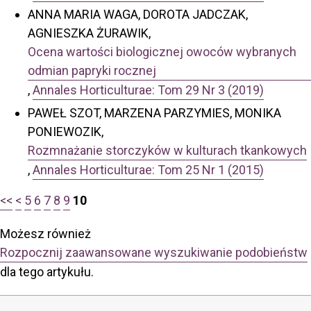
ANNA MARIA WAGA, DOROTA JADCZAK,
AGNIESZKA ŻURAWIK,
Ocena wartości biologicznej owoców wybranych
odmian papryki rocznej
,
Annales Horticulturae: Tom 29 Nr 3 (2019)
PAWEŁ SZOT, MARZENA PARZYMIES, MONIKA
PONIEWOZIK,
Rozmnażanie storczyków w kulturach tkankowych
,
Annales Horticulturae: Tom 25 Nr 1 (2015)
<<
<
5
6
7
8
9
10
Możesz również
Rozpocznij zaawansowane wyszukiwanie podobieństw
dla tego artykułu.