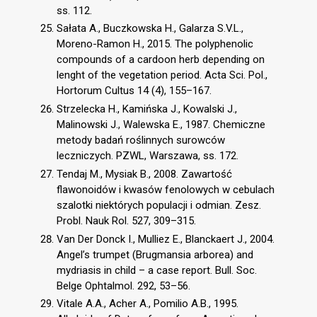
ss. 112.
Sałata A., Buczkowska H., Galarza S.V.L.,
Moreno-Ramon H., 2015. The polyphenolic
compounds of a cardoon herb depending on
lenght of the vegetation period. Acta Sci. Pol.,
Hortorum Cultus 14 (4), 155–167.
Strzelecka H., Kamińska J., Kowalski J.,
Malinowski J., Walewska E., 1987. Chemiczne
metody badań roślinnych surowców
leczniczych. PZWL, Warszawa, ss. 172.
Tendaj M., Mysiak B., 2008. Zawartość
flawonoidów i kwasów fenolowych w cebulach
szalotki niektórych populacji i odmian. Zesz.
Probl. Nauk Rol. 527, 309–315.
Van Der Donck I., Mulliez E., Blanckaert J., 2004.
Angel’s trumpet (Brugmansia arborea) and
mydriasis in child – a case report. Bull. Soc.
Belge Ophtalmol. 292, 53–56.
Vitale A.A., Acher A., Pomilio A.B., 1995.