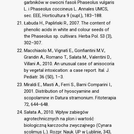
garbników w owocni fasoli Phaseolus vulgaris
L. i Phaseolus coccineus L. Annales UMCS,
sec. EEE, Horticultura 9 (supl.), 183–188.
Łabuda H., Papliński R., 2007. The content of
phenolic acids in white and colour seeds of
the Phaseolus sp. cultivars. Herba Pol. 53 (3),
302–307.
Macchiaolo M., Vignati E., Gonfiantini M.V.,
Grandin A., Romano T., Salata M., Valentini D.,
Villani A., 2010. An unusual case of anisocoria
by vegetal intoxication: a case report. Ital. J.
Pediatr. 36 (50), 1–3.
Miraldi E., Masti A., Ferri S., Barni Comparini I.,
2001. Distribution of hyoscyamine and
scopolamine in Datura stramonium. Fitoterapia
72, 644–648.
Sałata A., 2010. Wpływ zabiegów
agrotechnicznych na plon i wartość
biologiczną karczocha zwyczajnego (Cynara
scolimus L.). Rozpr. Nauk. UP w Lublinie, 343,