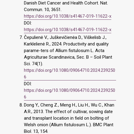
Danish Diet Cancer and Health Cohort. Nat.
Commun. 10, 3651.
https://doi.org/10.1038/s41467-019-11622-x
DOI:
https://doi.org/10.1038/s41467-019-11622-x
Čepulienė V., Juškevičienėa D., Viškelisb J.,
Karklelienė R., 2024. Productivity and quality
parame-ters of Allium fistulosum L. Acta
Agriculturae Scandinavica, Sec. B – Soil Plant
Sci. 74(1).
https://doi.org/10.1080/09064710.2024.239250
6
DOI:
https://doi.org/10.1080/09064710.2024.239250
6
Dong Y., Cheng Z., Meng H., Liu H., Wu C., Khan
A.R., 2013. The effect of cultivar, sowing date
and transplant location in field on bolting of
Welsh onion (Allium fistulosum L.). BMC Plant
Biol. 13, 154.