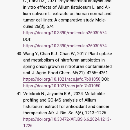
C., Pârvu M., 2021. Phytochemical analysis and
in vitro effects of Allium fistulosum L. and Al-
lium sativum L. extracts on human normal and
tumor cell lines: A comparative study. Mole-
cules 26(3), 574.
https://doi.org/10.3390/molecules26030574
DOI:
https://doi.org/10.3390/molecules26030574
Wang Y., Chan K.J., Chan W., 2017. Plant uptake
and metabolism of nitrofuran antibiotics in
spring onion grown in nitrofuran contaminated
soil. J. Agric. Food Chem. 65(21), 4255–4261.
https://doi.org/10.1021/acs.jafc.7b01050
DOI:
https://doi.org/10.1021/acs.jafc.7b01050
Vetrikodi N., Jeyanthi K.A., 2024. Metabolite
profiling and GC-MS analysis of Allium
fistulosum extract for antioxidant and cancer
therapeutics Afr. J. Bio. Sc. 6(6), 1213–1226.
https://doi.org/10.33472/AFJBS.6.6.2024.1213-
1226