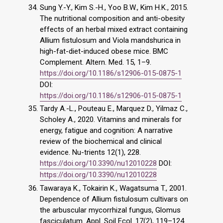
Sung Y.-Y., Kim S.-H., Yoo B.W., Kim H.K., 2015.
The nutritional composition and anti-obesity
effects of an herbal mixed extract containing
Allium fistulosum and Viola mandshurica in
high-fat-diet-induced obese mice. BMC
Complement. Altern. Med. 15, 1–9.
https://doi.org/10.1186/s12906-015-0875-1
DOI:
https://doi.org/10.1186/s12906-015-0875-1
Tardy A.-L., Pouteau E., Marquez D., Yilmaz C.,
Scholey A., 2020. Vitamins and minerals for
energy, fatigue and cognition: A narrative
review of the biochemical and clinical
evidence. Nu-trients 12(1), 228.
https://doi.org/10.3390/nu12010228
DOI:
https://doi.org/10.3390/nu12010228
Tawaraya K., Tokairin K., Wagatsuma T., 2001.
Dependence of Allium fistulosum cultivars on
the arbuscular mycorrhizal fungus, Glomus
fasciculatum. Appl. Soil Ecol. 17(2), 119–124.