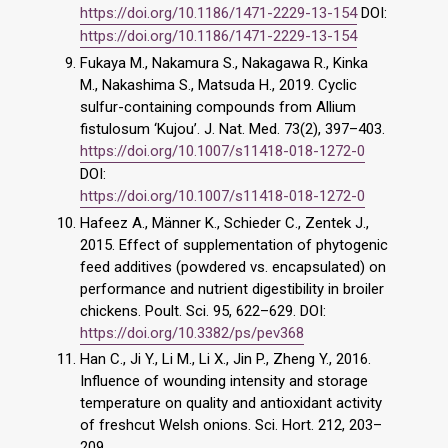
https://doi.org/10.1186/1471-2229-13-154
DOI:
https://doi.org/10.1186/1471-2229-13-154
Fukaya M., Nakamura S., Nakagawa R., Kinka
M., Nakashima S., Matsuda H., 2019. Cyclic
sulfur-containing compounds from Allium
fistulosum ‘Kujou’. J. Nat. Med. 73(2), 397–403.
https://doi.org/10.1007/s11418-018-1272-0
DOI:
https://doi.org/10.1007/s11418-018-1272-0
Hafeez A., Männer K., Schieder C., Zentek J.,
2015. Effect of supplementation of phytogenic
feed additives (powdered vs. encapsulated) on
performance and nutrient digestibility in broiler
chickens. Poult. Sci. 95, 622–629. DOI:
https://doi.org/10.3382/ps/pev368
Han C., Ji Y., Li M., Li X., Jin P., Zheng Y., 2016.
Influence of wounding intensity and storage
temperature on quality and antioxidant activity
of freshcut Welsh onions. Sci. Hort. 212, 203–
209.