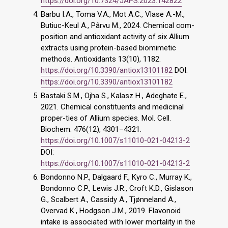
https://doi.org/10.7324/JAPS.2023.142822
Barbu I.A., Toma V.A., Mot A.C., Vlase A.-M.,
Butiuc-Keul A., Pârvu M., 2024. Chemical com-
position and antioxidant activity of six Allium
extracts using protein-based biomimetic
methods. Antioxidants 13(10), 1182.
https://doi.org/10.3390/antiox13101182
DOI:
https://doi.org/10.3390/antiox13101182
Bastaki S.M., Ojha S., Kalasz H., Adeghate E.,
2021. Chemical constituents and medicinal
proper-ties of Allium species. Mol. Cell.
Biochem. 476(12), 4301–4321.
https://doi.org/10.1007/s11010-021-04213-2
DOI:
https://doi.org/10.1007/s11010-021-04213-2
Bondonno N.P., Dalgaard F., Kyro C., Murray K.,
Bondonno C.P., Lewis J.R., Croft K.D., Gislason
G., Scalbert A., Cassidy A., Tjønneland A.,
Overvad K., Hodgson J.M., 2019. Flavonoid
intake is associated with lower mortality in the