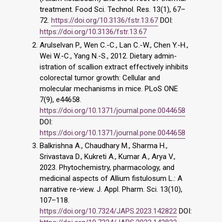
treatment. Food Sci. Technol. Res. 13(1), 67–
72.
https://doi.org/10.3136/fstr.13.67
DOI:
https://doi.org/10.3136/fstr.13.67
Arulselvan P., Wen C.-C., Lan C.-W., Chen Y.-H.,
Wei W.-C., Yang N.-S., 2012. Dietary admin-
istration of scallion extract effectively inhibits
colorectal tumor growth: Cellular and
molecular mechanisms in mice. PLoS ONE
7(9), e44658.
https://doi.org/10.1371/journal.pone.0044658
DOI:
https://doi.org/10.1371/journal.pone.0044658
Balkrishna A., Chaudhary M., Sharma H.,
Srivastava D., Kukreti A., Kumar A., Arya V.,
2023. Phytochemistry, pharmacology, and
medicinal aspects of Allium fistulosum L.: A
narrative re-view. J. Appl. Pharm. Sci. 13(10),
107–118.
https://doi.org/10.7324/JAPS.2023.142822
DOI: