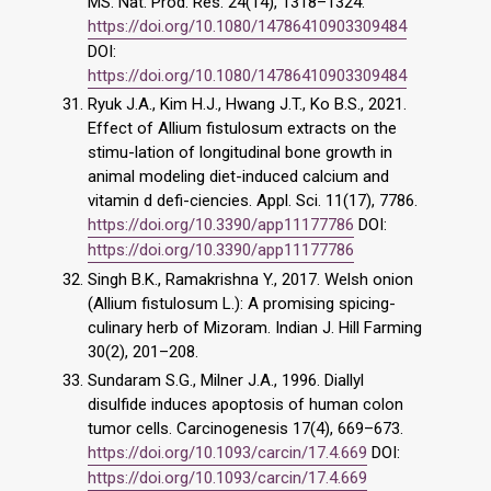
MS. Nat. Prod. Res. 24(14), 1318–1324.
https://doi.org/10.1080/14786410903309484
DOI:
https://doi.org/10.1080/14786410903309484
Ryuk J.A., Kim H.J., Hwang J.T., Ko B.S., 2021.
Effect of Allium fistulosum extracts on the
stimu-lation of longitudinal bone growth in
animal modeling diet-induced calcium and
vitamin d defi-ciencies. Appl. Sci. 11(17), 7786.
https://doi.org/10.3390/app11177786
DOI:
https://doi.org/10.3390/app11177786
Singh B.K., Ramakrishna Y., 2017. Welsh onion
(Allium fistulosum L.): A promising spicing-
culinary herb of Mizoram. Indian J. Hill Farming
30(2), 201–208.
Sundaram S.G., Milner J.A., 1996. Diallyl
disulfide induces apoptosis of human colon
tumor cells. Carcinogenesis 17(4), 669–673.
https://doi.org/10.1093/carcin/17.4.669
DOI:
https://doi.org/10.1093/carcin/17.4.669