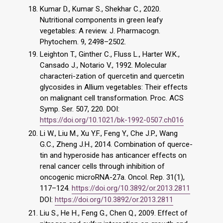
Kumar D., Kumar S., Shekhar C., 2020.
Nutritional components in green leafy
vegetables: A review. J. Pharmacogn.
Phytochem. 9, 2498–2502.
Leighton T., Ginther C., Fluss L., Harter W.K.,
Cansado J., Notario V., 1992. Molecular
characteri-zation of quercetin and quercetin
glycosides in Allium vegetables: Their effects
on malignant cell transformation. Proc. ACS
Symp. Ser. 507, 220. DOI:
https://doi.org/10.1021/bk-1992-0507.ch016
Li W., Liu M., Xu Y.F., Feng Y., Che J.P., Wang
G.C., Zheng J.H., 2014. Combination of querce-
tin and hyperoside has anticancer effects on
renal cancer cells through inhibition of
oncogenic microRNA-27a. Oncol. Rep. 31(1),
117–124.
https://doi.org/10.3892/or.2013.2811
DOI:
https://doi.org/10.3892/or.2013.2811
Liu S., He H., Feng G., Chen Q., 2009. Effect of