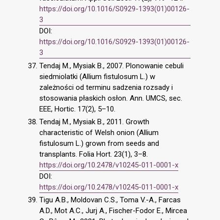
https://doi.org/10.1016/S0929-1393(01)00126-
3
DOI:
https://doi.org/10.1016/S0929-1393(01)00126-
3
Tendaj M., Mysiak B., 2007. Plonowanie cebuli
siedmiolatki (Allium fistulosum L.) w
zależności od terminu sadzenia rozsady i
stosowania płaskich osłon. Ann. UMCS, sec.
EEE, Hortic. 17(2), 5–10.
Tendaj M., Mysiak B., 2011. Growth
characteristic of Welsh onion (Allium
fistulosum L.) grown from seeds and
transplants. Folia Hort. 23(1), 3–8.
https://doi.org/10.2478/v10245-011-0001-x
DOI:
https://doi.org/10.2478/v10245-011-0001-x
Tigu A.B., Moldovan C.S., Toma V.-A., Farcas
A.D., Mot A.C., Jurj A., Fischer-Fodor E., Mircea