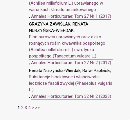
(Achillea millefolium L.) uprawianego w
warunkach klimatu umiarkowanego
,
Annales Horticulturae: Tom 27 Nr 1 (2017)
GRAŻYNA ZAWIŚLAK, RENATA
NURZYŃSKA-WIERDAK,
Plon surowca uprawianych oraz dziko
rosnących roślin krwawnika pospolitego
(Achillea millefolium L.) i wrotyczu
pospolitego (Tanacetum vulgare L.)
,
Annales Horticulturae: Tom 27 Nr 2 (2017)
Renata Nurzyńska-Wierdak, Rafał Papliński,
Substancje bioaktywne i właściwości
lecznicze fasoli zwykłej (Phaseolus vulgaris
L.)
,
Annales Horticulturae: Tom 32 Nr 2 (2023)
1
2
3
4
>
>>