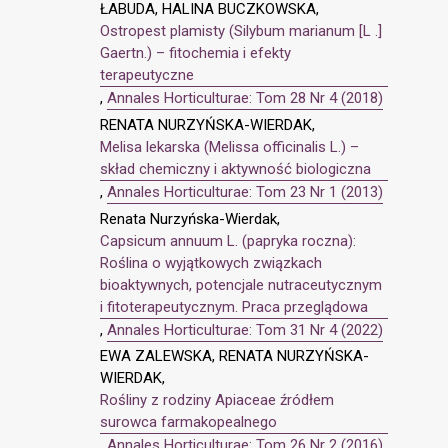
ŁABUDA, HALINA BUCZKOWSKA,
Ostropest plamisty (Silybum marianum [L .]
Gaertn.) – fitochemia i efekty
terapeutyczne
,
Annales Horticulturae: Tom 28 Nr 4 (2018)
RENATA NURZYŃSKA-WIERDAK,
Melisa lekarska (Melissa officinalis L.) –
skład chemiczny i aktywność biologiczna
,
Annales Horticulturae: Tom 23 Nr 1 (2013)
Renata Nurzyńska-Wierdak,
Capsicum annuum L. (papryka roczna):
Roślina o wyjątkowych związkach
bioaktywnych, potencjale nutraceutycznym
i fitoterapeutycznym. Praca przeglądowa
,
Annales Horticulturae: Tom 31 Nr 4 (2022)
EWA ZALEWSKA, RENATA NURZYŃSKA-
WIERDAK,
Rośliny z rodziny Apiaceae źródłem
surowca farmakopealnego
,
Annales Horticulturae: Tom 26 Nr 2 (2016)