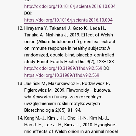
http://dx.doi.org/10.1016/j.scienta.2016.10.004
DOI:
https://doi.org/10.1016/j.scienta.2016.10.004
Hirayama Y., Takanari J., Goto K., Ueda H.,
Tanaka A., Nishihira J., 2019. Effect of Welsh
onion (Allium fistulosum L.) green leaf extract
on immune response in healthy subjects: A
randomized, double-blind, placebo-controlled
study. Funct. Foods Health Dis. 9(2), 123–133.
http://dx.doi.org/10.31989/ffhd.v9i2.569
DOI:
https://doi.org/10.31989/ffhd.v9i2.569
Jasiński M., Mazurkiewicz E., Rodziewicz P.,
Figlerowicz M., 2009. Flawonoidy – budowa,
wła-ściwości i funkcja za szczególnym
uwzględnieniem roślin motylkowatych.
Biotechnologia 2(85), 81–94.
Kang M.-J., Kim J.-H., Choi H.-N., Kim M.-J.,
Han J.-H., Lee J.-H., Kim J.-I., 2010. Hypoglyce-
mic effects of Welsh onion in an animal model