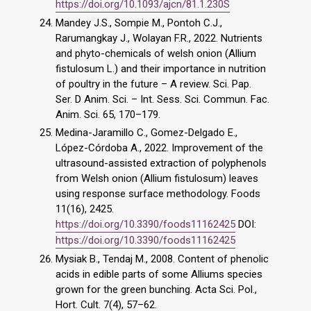
https://doi.org/10.1093/ajcn/81.1.230S
Mandey J.S., Sompie M., Pontoh C.J.,
Rarumangkay J., Wolayan F.R., 2022. Nutrients
and phyto-chemicals of welsh onion (Allium
fistulosum L.) and their importance in nutrition
of poultry in the future – A review. Sci. Pap.
Ser. D Anim. Sci. – Int. Sess. Sci. Commun. Fac.
Anim. Sci. 65, 170–179.
Medina-Jaramillo C., Gomez-Delgado E.,
López-Córdoba A., 2022. Improvement of the
ultrasound-assisted extraction of polyphenols
from Welsh onion (Allium fistulosum) leaves
using response surface methodology. Foods
11(16), 2425.
https://doi.org/10.3390/foods11162425
DOI:
https://doi.org/10.3390/foods11162425
Mysiak B., Tendaj M., 2008. Content of phenolic
acids in edible parts of some Alliums species
grown for the green bunching. Acta Sci. Pol.,
Hort. Cult. 7(4), 57–62.