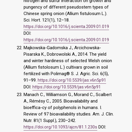
nitrogen and sulfur interaction on growth and
pungency of different pseudostem types of
Chinese spring onion (Allium fistulosum L.).
Sci. Hort. 121(1), 12–18.
https://doi.org/10.1016/j.scienta.2009.01.019
DOI:
https://doi.org/10.1016/j.scienta.2009.01.019
Majkowska-Gadomska J., Arcichowska-
Pisarska K., Dobrowolski A., 2014. The yield
and winter hardiness of selected Welsh onion
(Allium fistolosum L.) cultivars grown in soil
fertilized with Polimag® S. J. Agric. Sci. 6(5),
91–99.
https://doi.org/10.5539/jas.v6n5p91
DOI:
https://doi.org/10.5539/jas.v6n5p91
Manach C., Williamson G., Morand C., Scalbert
A., Rémésy C., 2005. Bioavailability and
bioeffica-cy of polyphenols in humans. I.
Review of 97 bioavailability studies. Am. J. Clin.
Nutr. 81(1 Suppl.), 230–242.
https://doi.org/10.1093/ajcn/81.1.230s
DOI: