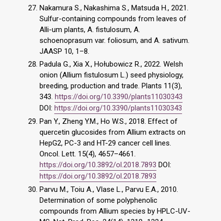
Nakamura S., Nakashima S., Matsuda H., 2021.
Sulfur-containing compounds from leaves of
Alli-um plants, A. fistulosum, A.
schoenoprasum var. foliosum, and A. sativum.
JAASP 10, 1–8.
Padula G., Xia X., Hołubowicz R., 2022. Welsh
onion (Allium fistulosum L.) seed physiology,
breeding, production and trade. Plants 11(3),
343.
https://doi.org/10.3390/plants11030343
DOI:
https://doi.org/10.3390/plants11030343
Pan Y., Zheng Y.M., Ho W.S., 2018. Effect of
quercetin glucosides from Allium extracts on
HepG2, PC-3 and HT-29 cancer cell lines.
Oncol. Lett. 15(4), 4657–4661.
https://doi.org/10.3892/ol.2018.7893
DOI:
https://doi.org/10.3892/ol.2018.7893
Parvu M., Toiu A., Vlase L., Parvu E.A., 2010.
Determination of some polyphenolic
compounds from Allium species by HPLC-UV-