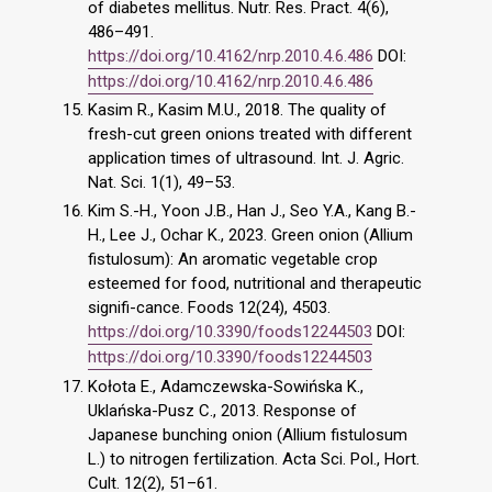
of diabetes mellitus. Nutr. Res. Pract. 4(6),
486–491.
https://doi.org/10.4162/nrp.2010.4.6.486
DOI:
https://doi.org/10.4162/nrp.2010.4.6.486
Kasim R., Kasim M.U., 2018. The quality of
fresh-cut green onions treated with different
application times of ultrasound. Int. J. Agric.
Nat. Sci. 1(1), 49–53.
Kim S.-H., Yoon J.B., Han J., Seo Y.A., Kang B.-
H., Lee J., Ochar K., 2023. Green onion (Allium
fistulosum): An aromatic vegetable crop
esteemed for food, nutritional and therapeutic
signifi-cance. Foods 12(24), 4503.
https://doi.org/10.3390/foods12244503
DOI:
https://doi.org/10.3390/foods12244503
Kołota E., Adamczewska-Sowińska K.,
Uklańska-Pusz C., 2013. Response of
Japanese bunching onion (Allium fistulosum
L.) to nitrogen fertilization. Acta Sci. Pol., Hort.
Cult. 12(2), 51–61.