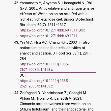
Yamamoto Y., Aoyama S., Hamaguchi N., Rhi
G.-S., 2005. Antioxidative and antihypertensive
effects of Welsh onion on rats fed with a
high-fat high-sucrose diet. Biosci. Biotechnol.
Bio-chem. 69(7), 1311–1317.
https://doi.org/10.1271/bbb.69.1311
DOI:
https://doi.org/10.1271/bbb.69.1311
Yin M.C., Hsu P.C., Chang H.H., 2003. In vitro
antioxidant and antibacterial activities of
shallot and scallion. J. Food Sci. 68(1), 281–
284.
https://doi.org/10.1111/j.1365-
2621.2003.tb14153.x
DOI:
https://doi.org/10.1111/j.1365-
2621.2003.tb14153.x
Zolfaghari B., Yazdiniapour Z., Sadeghi M.,
Akbari M., Troiano R., Lanzotti V., 2021.
Cinnamic acid derivatives from welsh onion
(Allium fistulosum) and their antibacterial and