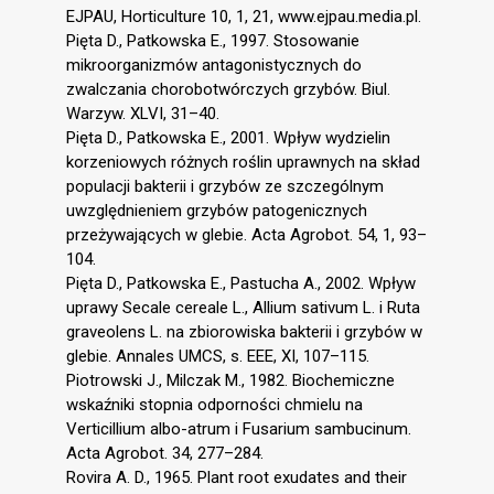
EJPAU, Horticulture 10, 1, 21, www.ejpau.media.pl.
Pięta D., Patkowska E., 1997. Stosowanie
mikroorganizmów antagonistycznych do
zwalczania chorobotwórczych grzybów. Biul.
Warzyw. XLVI, 31–40.
Pięta D., Patkowska E., 2001. Wpływ wydzielin
korzeniowych różnych roślin uprawnych na skład
populacji bakterii i grzybów ze szczególnym
uwzględnieniem grzybów patogenicznych
przeżywających w glebie. Acta Agrobot. 54, 1, 93–
104.
Pięta D., Patkowska E., Pastucha A., 2002. Wpływ
uprawy Secale cereale L., Allium sativum L. i Ruta
graveolens L. na zbiorowiska bakterii i grzybów w
glebie. Annales UMCS, s. EEE, XI, 107–115.
Piotrowski J., Milczak M., 1982. Biochemiczne
wskaźniki stopnia odporności chmielu na
Verticillium albo-atrum i Fusarium sambucinum.
Acta Agrobot. 34, 277–284.
Rovira A. D., 1965. Plant root exudates and their