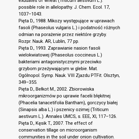
exudates of wheat (Triticum aestivum L.):
possible role in allelopathy. J. Chem. Ecol. 17,
1037–1043.
Pięta D., 1988. Mikozy występujące w uprawach
fasoli (Phaseolus vulgaris L.) i podatność różnych
odmian na porażenie przez niektóre grzyby.
Rozpr. Nauk. AR, Lublin, 77 pp.
Pięta D., 1993. Zaprawianie nasion fasoli
wielokwiatowej (Phaseolus coccineus L.)
bakteriami antagonistycznymi przeciwko
grzybom przeżywającym w glebie. Mat.
Ogólnopol. Symp. Nauk. VIII Zjazdu PTFit. Olsztyn,
349–355.
Pięta D., Bełkot M., 2002. Zbiorowiska
mikroorganizmów po uprawie facelii błękitnej
(Phacelia tanacetifolia Bantham), gorczycy białej
(Sinapsis alba L.) i pszenicy ozimej (Triticum
aestivum L.). Annales UMCS, s. EEE, XI, 117–126.
Pięta D., Kęsik T., 2007. The effect of
conservation tillage on microorganism
communities in the soil under onion cultivation.