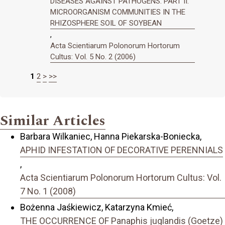
DISEASES AGAINST PATHOGENS. PART II.
MICROORGANISM COMMUNITIES IN THE
RHIZOSPHERE SOIL OF SOYBEAN
,
Acta Scientiarum Polonorum Hortorum
Cultus: Vol. 5 No. 2 (2006)
1
2
>
>>
Similar Articles
Barbara Wilkaniec, Hanna Piekarska-Boniecka,
APHID INFESTATION OF DECORATIVE PERENNIALS
,
Acta Scientiarum Polonorum Hortorum Cultus: Vol.
7 No. 1 (2008)
Bożenna Jaśkiewicz, Katarzyna Kmieć,
THE OCCURRENCE OF Panaphis juglandis (Goetze)