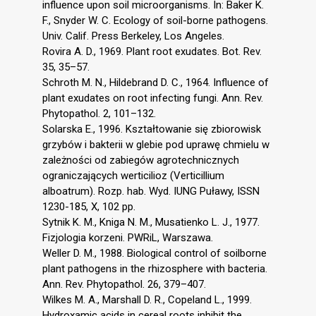
influence upon soil microorganisms. In: Baker K.
F., Snyder W. C. Ecology of soil-borne pathogens.
Univ. Calif. Press Berkeley, Los Angeles.
Rovira A. D., 1969. Plant root exudates. Bot. Rev.
35, 35–57.
Schroth M. N., Hildebrand D. C., 1964. Influence of
plant exudates on root infecting fungi. Ann. Rev.
Phytopathol. 2, 101–132.
Solarska E., 1996. Kształtowanie się zbiorowisk
grzybów i bakterii w glebie pod uprawę chmielu w
zależności od zabiegów agrotechnicznych
ograniczających werticilioz (Verticillium
alboatrum). Rozp. hab. Wyd. IUNG Puławy, ISSN
1230-185, X, 102 pp.
Sytnik K. M., Kniga N. M., Musatienko L. J., 1977.
Fizjologia korzeni. PWRiL, Warszawa.
Weller D. M., 1988. Biological control of soilborne
plant pathogens in the rhizosphere with bacteria.
Ann. Rev. Phytopathol. 26, 379–407.
Wilkes M. A., Marshall D. R., Copeland L., 1999.
Hydroxamic acids in cereal roots inhibit the