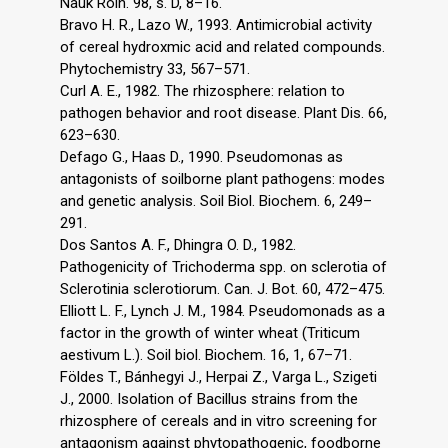
Nauk Roln. 98, s. D, 8–16.
Bravo H. R., Lazo W., 1993. Antimicrobial activity
of cereal hydroxmic acid and related compounds.
Phytochemistry 33, 567–571.
Curl A. E., 1982. The rhizosphere: relation to
pathogen behavior and root disease. Plant Dis. 66,
623–630.
Defago G., Haas D., 1990. Pseudomonas as
antagonists of soilborne plant pathogens: modes
and genetic analysis. Soil Biol. Biochem. 6, 249–
291.
Dos Santos A. F., Dhingra O. D., 1982.
Pathogenicity of Trichoderma spp. on sclerotia of
Sclerotinia sclerotiorum. Can. J. Bot. 60, 472–475.
Elliott L. F., Lynch J. M., 1984. Pseudomonads as a
factor in the growth of winter wheat (Triticum
aestivum L.). Soil biol. Biochem. 16, 1, 67–71.
Földes T., Bánhegyi J., Herpai Z., Varga L., Szigeti
J., 2000. Isolation of Bacillus strains from the
rhizosphere of cereals and in vitro screening for
antagonism against phytopathogenic, foodborne