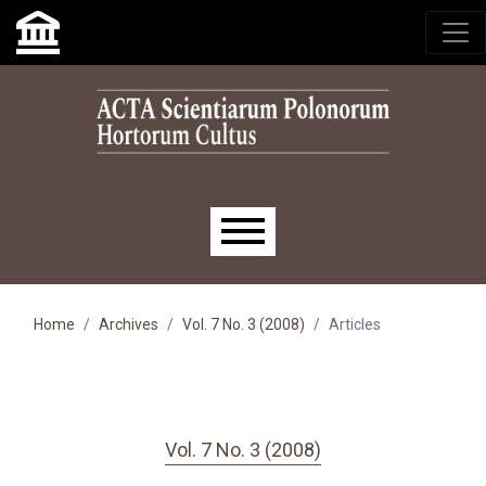
Skip to main navigation menu
Skip to main content
Skip to site footer
Main menu
Home
Archives
Vol. 7 No. 3 (2008)
Articles
Vol. 7 No. 3 (2008)