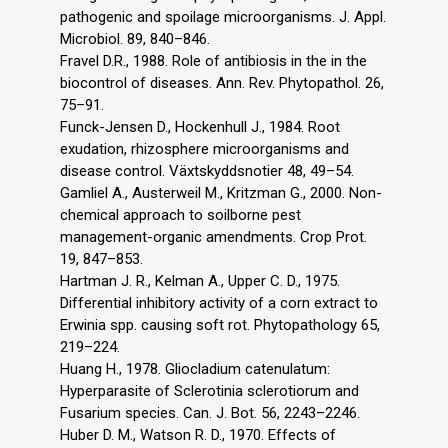
pathogenic and spoilage microorganisms. J. Appl.
Microbiol. 89, 840–846.
Fravel D.R., 1988. Role of antibiosis in the in the
biocontrol of diseases. Ann. Rev. Phytopathol. 26,
75–91.
Funck-Jensen D., Hockenhull J., 1984. Root
exudation, rhizosphere microorganisms and
disease control. Växtskyddsnotier 48, 49–54.
Gamliel A., Austerweil M., Kritzman G., 2000. Non-
chemical approach to soilborne pest
management-organic amendments. Crop Prot.
19, 847–853.
Hartman J. R., Kelman A., Upper C. D., 1975.
Differential inhibitory activity of a corn extract to
Erwinia spp. causing soft rot. Phytopathology 65,
219–224.
Huang H., 1978. Gliocladium catenulatum:
Hyperparasite of Sclerotinia sclerotiorum and
Fusarium species. Can. J. Bot. 56, 2243–2246.
Huber D. M., Watson R. D., 1970. Effects of