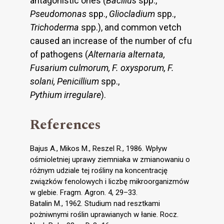
antagonistic ones (
Bacillus
spp.,
Pseudomonas
spp.,
Gliocladium
spp.,
Trichoderma
spp.), and common vetch
caused an increase of the number of cfu
of pathogens (
Alternaria alternata,
Fusarium culmorum, F. oxysporum, F.
solani, Penicillium
spp.,
Pythium irregulare
).
References
Bajus A., Mikos M., Reszel R., 1986. Wpływ
ośmioletniej uprawy ziemniaka w zmianowaniu o
różnym udziale tej rośliny na koncentrację
związków fenolowych i liczbę mikroorganizmów
w glebie. Fragm. Agron. 4, 29–33.
Batalin M., 1962. Studium nad resztkami
pożniwnymi roślin uprawianych w łanie. Rocz.