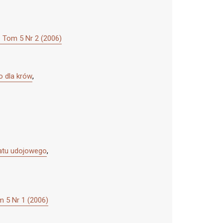
 Tom 5 Nr 2 (2006)
o dla krów
,
ratu udojowego
,
 5 Nr 1 (2006)