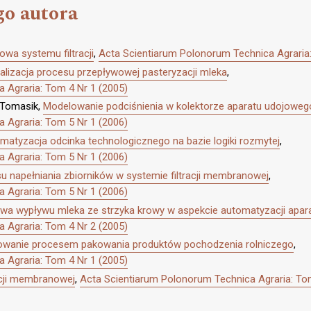
go autora
wa systemu filtracji
,
Acta Scientiarum Polonorum Technica Agraria:
alizacja procesu przepływowej pasteryzacji mleka
,
 Agraria: Tom 4 Nr 1 (2005)
n Tomasik,
Modelowanie podciśnienia w kolektorze aparatu udojoweg
 Agraria: Tom 5 Nr 1 (2006)
matyzacja odcinka technologicznego na bazie logiki rozmytej
,
 Agraria: Tom 5 Nr 1 (2006)
 napełniania zbiorników w systemie filtracji membranowej
,
 Agraria: Tom 5 Nr 1 (2006)
wa wypływu mleka ze strzyka krowy w aspekcie automatyzacji apa
 Agraria: Tom 4 Nr 2 (2005)
owanie procesem pakowania produktów pochodzenia rolniczego
,
 Agraria: Tom 4 Nr 1 (2005)
acji membranowej
,
Acta Scientiarum Polonorum Technica Agraria: Tom