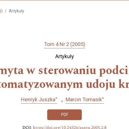
5)
Artykuły
Tom 4 Nr 2 (2005)
Artykuły
myta w sterowaniu podc
tomatyzowanym udoju k
+
+
Henryk Juszka
Marcin Tomasik
PDF
DOI:
https://doi.org/10.24326/aspta.2005.2.8