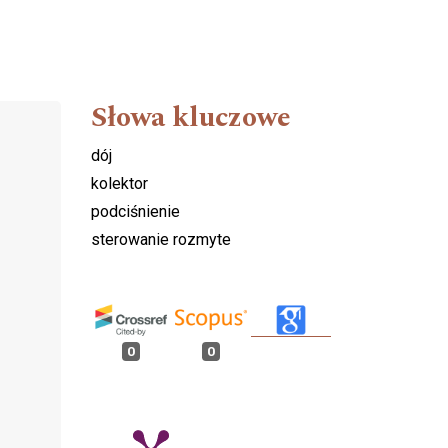
Słowa kluczowe
dój
kolektor
podciśnienie
u
sterowanie rozmyte
0
0