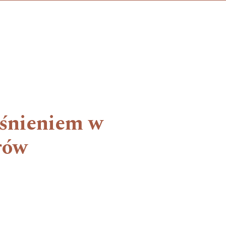
iśnieniem w
rów