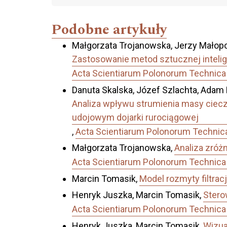
Podobne artykuły
Małgorzata Trojanowska, Jerzy Małopo
Zastosowanie metod sztucznej intelig
Acta Scientiarum Polonorum Technica 
Danuta Skalska, Józef Szlachta, Adam 
Analiza wpływu strumienia masy ciecz
udojowym dojarki rurociągowej
,
Acta Scientiarum Polonorum Technica 
Małgorzata Trojanowska,
Analiza zróż
Acta Scientiarum Polonorum Technica 
Marcin Tomasik,
Model rozmyty filtra
Henryk Juszka, Marcin Tomasik,
Stero
Acta Scientiarum Polonorum Technica 
Henryk Juszka, Marcin Tomasik,
Wizua