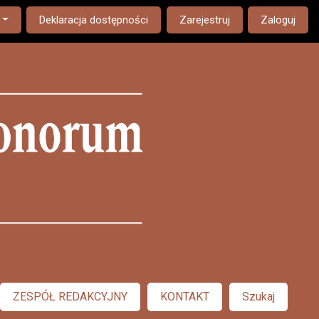
nguage. The current language is:
Deklaracja dostępności
Zarejestruj
Zaloguj
ZESPÓŁ REDAKCYJNY
KONTAKT
Szukaj