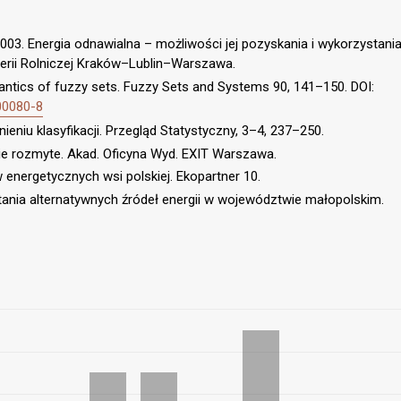
2003. Energia odnawialna – możliwości jej pozyskania i wykorzystani
ierii Rolniczej Kraków–Lublin–Warszawa.
mantics of fuzzy sets. Fuzzy Sets and Systems 90, 141–150. DOI:
00080-8
ieniu klasyfikacji. Przegląd Statystyczny, 3–4, 237–250.
nie rozmyte. Akad. Oficyna Wyd. EXIT Warszawa.
energetycznych wsi polskiej. Ekopartner 10.
tania alternatywnych źródeł energii w województwie małopolskim.