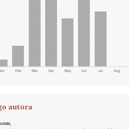
go autora
olski,