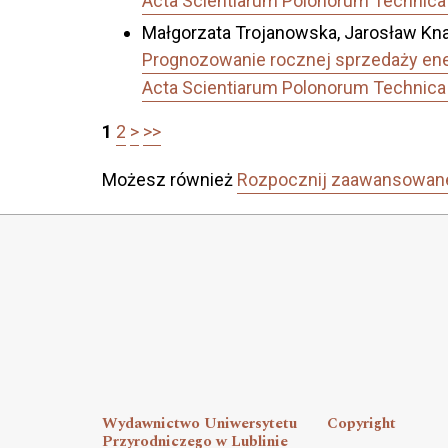
Acta Scientiarum Polonorum Technica 
Małgorzata Trojanowska, Jarosław Kna
Prognozowanie rocznej sprzedaży ener
Acta Scientiarum Polonorum Technica 
1
2
>
>>
Możesz również
Rozpocznij zaawansowan
Wydawnictwo Uniwersytetu
Copyright
Przyrodniczego w Lublinie