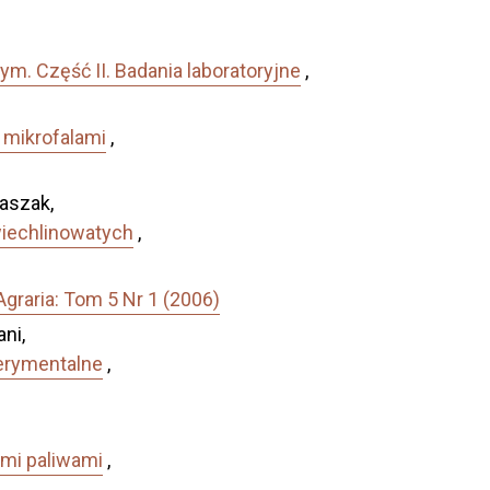
m. Część II. Badania laboratoryjne
,
 mikrofalami
,
aszak,
wiechlinowatych
,
graria: Tom 5 Nr 1 (2006)
ni,
perymentalne
,
ymi paliwami
,