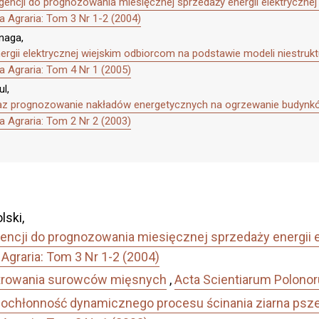
encji do prognozowania miesięcznej sprzedaży energii elektrycznej
 Agraria: Tom 3 Nr 1-2 (2004)
naga,
rgii elektrycznej wiejskim odbiorcom na podstawie modeli niestrukt
 Agraria: Tom 4 Nr 1 (2005)
l,
raz prognozowanie nakładów energetycznych na ogrzewanie budynkó
 Agraria: Tom 2 Nr 2 (2003)
lski,
encji do prognozowania miesięcznej sprzedaży energii e
Agraria: Tom 3 Nr 1-2 (2004)
trowania surowców mięsnych
,
Acta Scientiarum Polonor
ochłonność dynamicznego procesu ścinania ziarna psz