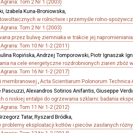
Agraria: Tom 2 Nr 1 (2003)
, Izabela Kuna-Broniowska,
owoltaicznych w rolnictwie i przemyśle rolno-spożywczy
Agraria: Tom 2 Nr 1 (2003)
ana przez bulwę ziemniaka w trakcie jej napromieniania
Agraria: Tom 10 Nr 1-2 (2011)
ulina Ropińska, Andrzej Tomporowski, Piotr Ignaszak Ign
ania na cele energetyczne rozdrobnionych ziaren zbóż 
Agraria: Tom 16 Nr 1-2 (2017)
cji membranowej
,
Acta Scientiarum Polonorum Technica A
scuzzi, Alexandros Sotirios Anifantis, Giuseppe Verdia
o niskiej entalpii do ogrzewania szklarni: badania eks
Agraria: Tom 11 Nr 1-2 (2012)
Grzegorz Tatar, Ryszard Bródka,
 problemy eksploatacji kotłów i pieców zasilanych różn