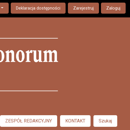
nguage. The current language is:
Deklaracja dostępności
Zarejestruj
Zaloguj
ZESPÓŁ REDAKCYJNY
KONTAKT
Szukaj