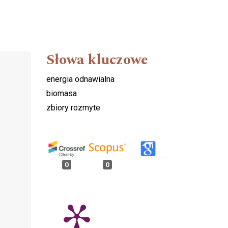
Słowa kluczowe
energia odnawialna
biomasa
zbiory rozmyte
0
0