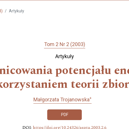
3)
Artykuły
Tom 2 Nr 2 (2003)
Artykuły
żnicowania potencjału en
orzystaniem teorii zbi
+
Małgorzata Trojanowska
PDF
DOI:
https://doi.org/10.24326/aspta.2003.2.6