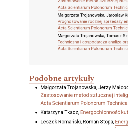
Zastosowanie metod sztucznej intelig
Acta Scientiarum Polonorum Technica
Małgorzata Trojanowska, Jarosław K
Prognozowanie rocznej sprzedaży ene
Acta Scientiarum Polonorum Technica
Małgorzata Trojanowska, Tomasz Szu
Techniczna i gospodarcza analiza o
Acta Scientiarum Polonorum Technica
Podobne artykuły
Małgorzata Trojanowska, Jerzy Małopo
Zastosowanie metod sztucznej intelig
Acta Scientiarum Polonorum Technica 
Katarzyna Tkacz,
Energochłonność ku
Leszek Romański, Roman Stopa,
Energ