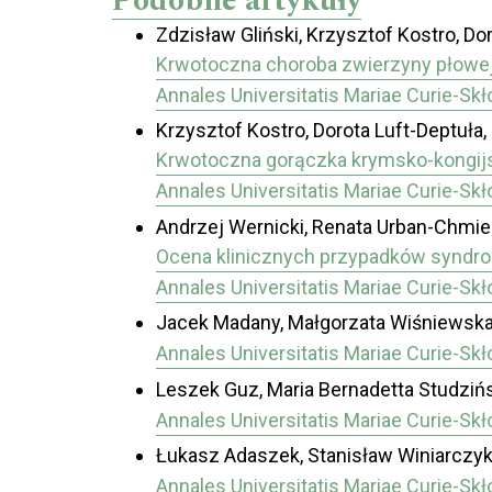
Podobne artykuły
Zdzisław Gliński, Krzysztof Kostro, Dor
Krwotoczna choroba zwierzyny płowej 
Annales Universitatis Mariae Curie-Sk
Krzysztof Kostro, Dorota Luft-Deptuła, 
Krwotoczna gorączka krymsko-kongijs
Annales Universitatis Mariae Curie-Sk
Andrzej Wernicki, Renata Urban-Chmiel
Ocena klinicznych przypadków syndr
Annales Universitatis Mariae Curie-Sk
Jacek Madany, Małgorzata Wiśniewsk
Annales Universitatis Mariae Curie-Sk
Leszek Guz, Maria Bernadetta Studziń
Annales Universitatis Mariae Curie-Sk
Łukasz Adaszek, Stanisław Winiarczyk
Annales Universitatis Mariae Curie-Sk