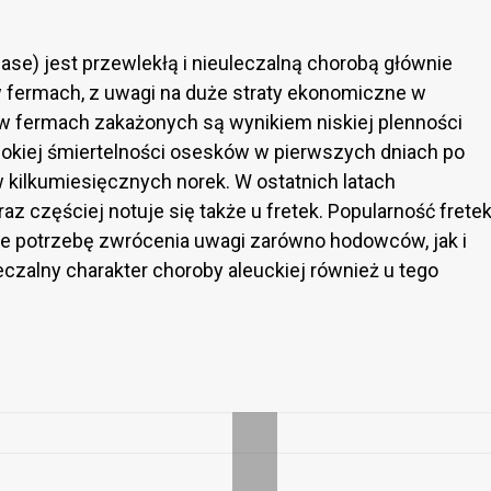
ase) jest przewlekłą i nieuleczalną chorobą głównie
 fermach, z uwagi na duże straty ekonomiczne w
 w fermach zakażonych są wynikiem niskiej plenności
sokiej śmiertelności osesków w pierwszych dniach po
w kilkumiesięcznych norek. W ostatnich latach
z częściej notuje się także u fretek. Popularność frete
ie potrzebę zwrócenia uwagi zarówno hodowców, jak i
leczalny charakter choroby aleuckiej również u tego