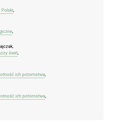
 Polski
,
giczne
,
ajczak,
kozy świń
,
owotność ich potomstwa
,
owotność ich potomstwa
,