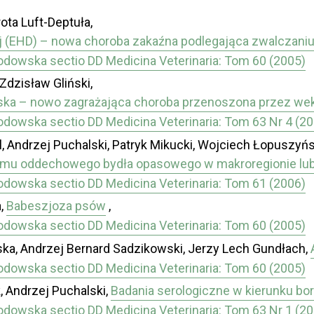
ota Luft-Deptuła,
(EHD) – nowa choroba zakaźna podlegająca zwalczaniu 
łodowska sectio DD Medicina Veterinaria: Tom 60 (2005)
Zdzisław Gliński,
ka – nowo zagrażająca choroba przenoszona przez wek
łodowska sectio DD Medicina Veterinaria: Tom 63 Nr 4 (2
, Andrzej Puchalski, Patryk Mikucki, Wojciech Łopuszyńs
omu oddechowego bydła opasowego w makroregionie lu
łodowska sectio DD Medicina Veterinaria: Tom 61 (2006)
a,
Babeszjoza psów
,
łodowska sectio DD Medicina Veterinaria: Tom 60 (2005)
ska, Andrzej Bernard Sadzikowski, Jerzy Lech Gundłach,
łodowska sectio DD Medicina Veterinaria: Tom 60 (2005)
, Andrzej Puchalski,
Badania serologiczne w kierunku bo
łodowska sectio DD Medicina Veterinaria: Tom 63 Nr 1 (2