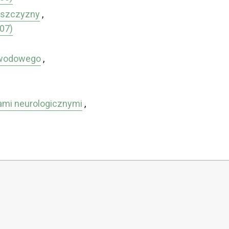
elszczyzny
,
007)
obwodowego
,
ami neurologicznymi
,