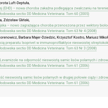
orota Luft-Deptuła,
 (EHD) – nowa choroba zakaźna podlegająca zwalczaniu na terenie
kłodowska sectio DD Medicina Veterinaria: Tom 60 (2005)
, Zdzisław Gliński,
ska – nowo zagrażająca choroba przenoszona przez wektory biolo
kłodowska sectio DD Medicina Veterinaria: Tom 63 Nr 4 (2008)
orenowicz, Barbara Majer-Dziedzic, Krzysztof Kostro, Mariusz Mikoł
cią preparatu Isoprivet w immunoprofilaktyce nieswoistej streptoko
kłodowska sectio DD Medicina Veterinaria: Tom 63 Nr 3 (2008)
i Levamizole na odporność nieswoistą samic lisów polarnych i zdr
kłodowska sectio DD Medicina Veterinaria: Tom 61 (2006)
ć nieswoistą samic lisów polarnych w drugiej połowie ciąży i zdr
kłodowska sectio DD Medicina Veterinaria: Tom 61 (2006)