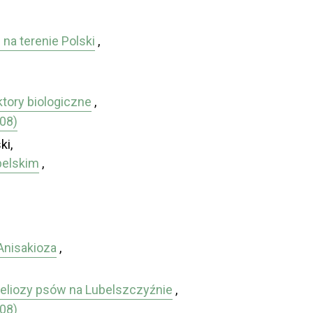
na terenie Polski
,
tory biologiczne
,
008)
ki,
belskim
,
Anisakioza
,
reliozy psów na Lubelszczyźnie
,
008)