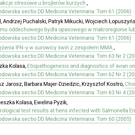
akcje stresowe u brojlerów kurzych
,
łodowska sectio DD Medicina Veterinaria: Tom 61 (2006)
, Andrzej Puchalski, Patryk Mikucki, Wojciech Łopuszyńs
omu oddechowego bydła opasowego w makroregionie lu
łodowska sectio DD Medicina Veterinaria: Tom 61 (2006)
tężenia IFN-γ w surowicy świń z zespołem MMA
,
łodowska sectio DD Medicina Veterinaria: Tom 63 Nr 2 (2
szka Kolasa,
Etiopathogenesis and diagnostics of avian or
łodowska sectio DD Medicina Veterinaria: Tom 62 Nr 2 (2
z Jarosz, Barbara Majer-Dziedzic, Krzysztof Kostro,
Chor
łodowska sectio DD Medicina Veterinaria: Tom 63 Nr 4 (2
eszka Kolasa, Ewelina Pyzik,
rological test results at hens infected with Salmonella En
łodowska sectio DD Medicina Veterinaria: Tom 60 (2005)