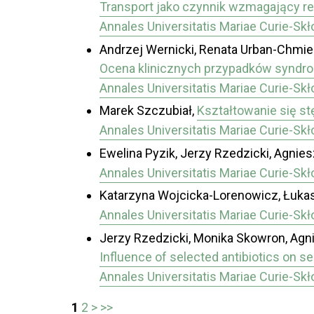
Transport jako czynnik wzmagający re
Annales Universitatis Mariae Curie-Sk
Andrzej Wernicki, Renata Urban-Chmiel
Ocena klinicznych przypadków syndr
Annales Universitatis Mariae Curie-Sk
Marek Szczubiał,
Kształtowanie się s
Annales Universitatis Mariae Curie-Sk
Ewelina Pyzik, Jerzy Rzedzicki, Agnie
Annales Universitatis Mariae Curie-Sk
Katarzyna Wojcicka-Lorenowicz, Łukas
Annales Universitatis Mariae Curie-Sk
Jerzy Rzedzicki, Monika Skowron, Agni
Influence of selected antibiotics on se
Annales Universitatis Mariae Curie-Sk
1
2
>
>>