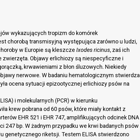
ojów wykazujących tropizm do komórek
jest chorobą transmisyjną występująca zarówno u ludzi,
choroby w Europie są kleszcze
Ixodes ricinus
, zaś ich
 zwierzęta. Objawy erlichiozy są niespecyficzne i
 gorączką, krwawieniami z błon śluzowych. Niekiedy
objawy nerwowe. W badaniu hematologicznym stwierdza
yła ocena sytuacji epizootycznej erlichiozy psów na
ELISA) i molekularnych (PCR) w kierunku
iła krew pobrana od 60 psów, które miały kontakt z
arterów EHR 521 i EHR 747, amplifikujących odcinek DNA
ści 247 bp. W żadnym przypadku we krwi badanych psów
łu genetycznego riketsji. Testem ELISA stwierdzono