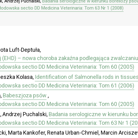
k, Andrzej Puchalski,
Badania serologiczne w kierunku boreliozy psó
kłodowska sectio DD Medicina Veterinaria: Tom 63 Nr 1 (2008)
ota Luft-Deptuła,
(EHD) – nowa choroba zakaźna podlegająca zwalczaniu 
łodowska sectio DD Medicina Veterinaria: Tom 60 (2005)
ieszka Kolasa,
Identification of Salmonella rods in tissue
łodowska sectio DD Medicina Veterinaria: Tom 61 (2006)
a,
Babeszjoza psów
,
łodowska sectio DD Medicina Veterinaria: Tom 60 (2005)
, Andrzej Puchalski,
Badania serologiczne w kierunku bo
łodowska sectio DD Medicina Veterinaria: Tom 63 Nr 1 (2
ki, Marta Kankofer, Renata Urban-Chmiel, Marcin Arcisze