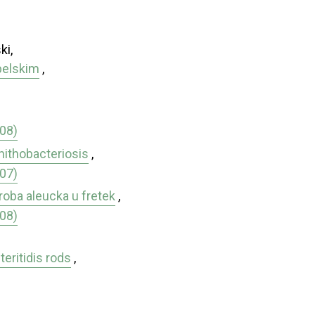
ki,
belskim
,
008)
nithobacteriosis
,
007)
oba aleucka u fretek
,
008)
teritidis rods
,