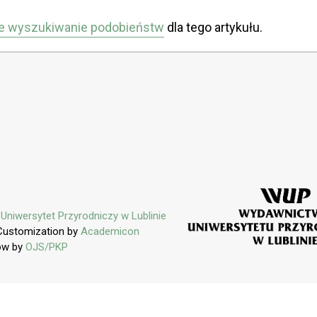
e wyszukiwanie podobieństw
dla tego artykułu.
y
Uniwersytet Przyrodniczy w Lublinie
Customization by
Academicon
ow by
OJS/PKP