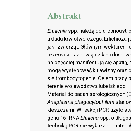
Abstrakt
Ehrlichia
spp. należą do drobnoustr
układu krwiotwórczego. Erlichioza 
jak i zwierząt. Głównym wektorem 
rezerwuar stanowią dzikie i domowe
najczęściej manifestują się apatią,
mogą występować kulawizny oraz 
się trombocytopenię. Celem pracy b
terenie województwa lubelskiego.
Materiał do badań serologicznych (
Anaplasma phagocytophilum
stanow
kleszczami. W reakcji PCR użyto st
genu 16 rRNA
Ehrlicha
spp. o długo
techniką PCR nie wykazano materia