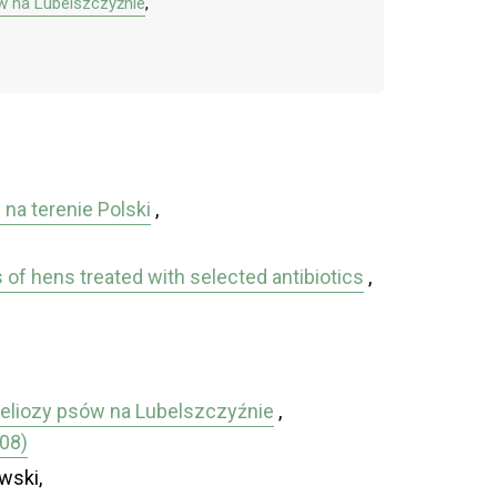
w na Lubelszczyźnie
,
na terenie Polski
,
s of hens treated with selected antibiotics
,
reliozy psów na Lubelszczyźnie
,
008)
wski,