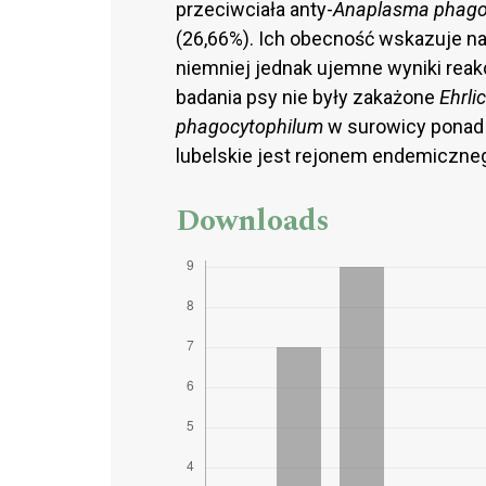
przeciwciała anty-
Anaplasma phago
(26,66%). Ich obecność wskazuje na t
niemniej jednak ujemne wyniki rea
badania psy nie były zakażone
Ehrli
phagocytophilum
w surowicy ponad 
lubelskie jest rejonem endemiczneg
Downloads