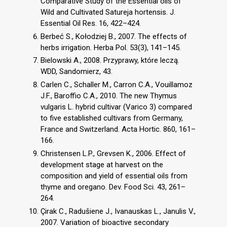
Comparative Study of the Essential oils of
Wild and Cultivated Satureja hortensis. J.
Essential Oil Res. 16, 422–424.
Berbeć S., Kołodziej B., 2007. The effects of
herbs irrigation. Herba Pol. 53(3), 141–145.
Bielowski A., 2008. Przyprawy, które leczą.
WDD, Sandomierz, 43.
Carlen C., Schaller M., Carron C.A., Vouillamoz
J.F., Baroffio C.A., 2010. The new Thymus
vulgaris L. hybrid cultivar (Varico 3) compared
to five established cultivars from Germany,
France and Switzerland. Acta Hortic. 860, 161–
166.
Christensen L.P., Grevsen K., 2006. Effect of
development stage at harvest on the
composition and yield of essential oils from
thyme and oregano. Dev. Food Sci. 43, 261–
264.
Çirak C., Radušiene J., Ivanauskas L., Janulis V.,
2007. Variation of bioactive secondary