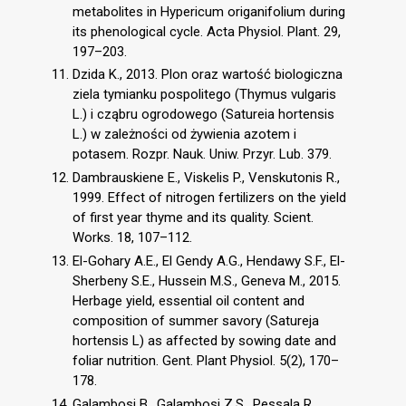
metabolites in Hypericum origanifolium during
its phenological cycle. Acta Physiol. Plant. 29,
197–203.
Dzida K., 2013. Plon oraz wartość biologiczna
ziela tymianku pospolitego (Thymus vulgaris
L.) i cząbru ogrodowego (Satureia hortensis
L.) w zależności od żywienia azotem i
potasem. Rozpr. Nauk. Uniw. Przyr. Lub. 379.
Dambrauskiene E., Viskelis P., Venskutonis R.,
1999. Effect of nitrogen fertilizers on the yield
of first year thyme and its quality. Scient.
Works. 18, 107–112.
El-Gohary A.E., El Gendy A.G., Hendawy S.F., El-
Sherbeny S.E., Hussein M.S., Geneva M., 2015.
Herbage yield, essential oil content and
composition of summer savory (Satureja
hortensis L) as affected by sowing date and
foliar nutrition. Gent. Plant Physiol. 5(2), 170–
178.
Galambosi B., Galambosi Z.S., Pessala R.,