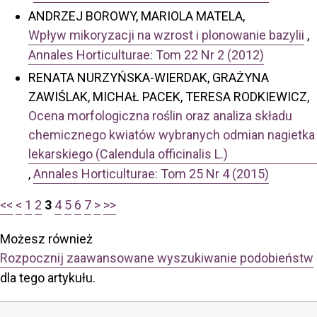
ANDRZEJ BOROWY, MARIOLA MATELA,
Wpływ mikoryzacji na wzrost i plonowanie bazylii
,
Annales Horticulturae: Tom 22 Nr 2 (2012)
RENATA NURZYŃSKA-WIERDAK, GRAŻYNA
ZAWIŚLAK, MICHAŁ PACEK, TERESA RODKIEWICZ,
Ocena morfologiczna roślin oraz analiza składu
chemicznego kwiatów wybranych odmian nagietka
lekarskiego (Calendula officinalis L.)
,
Annales Horticulturae: Tom 25 Nr 4 (2015)
<<
<
1
2
3
4
5
6
7
>
>>
Możesz również
Rozpocznij zaawansowane wyszukiwanie podobieństw
dla tego artykułu.