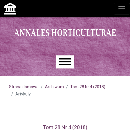
Przejdź do głównego menu
Przejdź do sekcji głównej
Przejdź do stopki
Main menu
Strona domowa
Archiwum
Tom 28 Nr 4 (2018)
Artykuły
Tom 28 Nr 4 (2018)