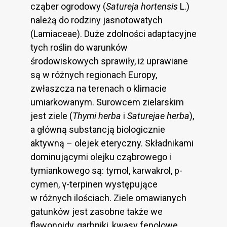
cząber ogrodowy (
Satureja hortensis
L.)
należą do rodziny jasnotowatych
(Lamiaceae). Duże zdolności adaptacyjne
tych roślin do warunków
środowiskowych sprawiły, iż uprawiane
są w różnych regionach Europy,
zwłaszcza na terenach o klimacie
umiarkowanym. Surowcem zielarskim
jest ziele (
Thymi herba
i
Saturejae herba
),
a główną substancją biologicznie
aktywną – olejek eteryczny. Składnikami
dominującymi olejku cząbrowego i
tymiankowego są: tymol, karwakrol, p-
cymen, γ-terpinen występujące
w różnych ilościach. Ziele omawianych
gatunków jest zasobne także we
flawonoidy, garbniki, kwasy fenolowe,