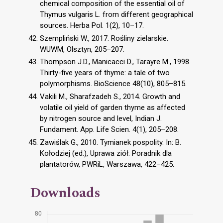
chemical composition of the essential oil of
Thymus vulgaris L. from different geographical
sources. Herba Pol. 1(2), 10–17.
Szempliński W., 2017. Rośliny zielarskie.
WUWM, Olsztyn, 205–207.
Thompson J.D., Manicacci D., Tarayre M., 1998.
Thirty-five years of thyme: a tale of two
polymorphisms. BioScience 48(10), 805–815.
Vakili M., Sharafzadeh S., 2014. Growth and
volatile oil yield of garden thyme as affected
by nitrogen source and level, Indian J.
Fundament. App. Life Scien. 4(1), 205–208.
Zawiślak G., 2010. Tymianek pospolity. In: B.
Kołodziej (ed.), Uprawa ziół. Poradnik dla
plantatorów, PWRiL, Warszawa, 422–425.
Downloads