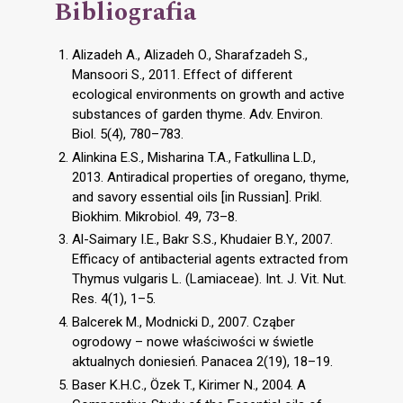
Bibliografia
Alizadeh A., Alizadeh O., Sharafzadeh S.,
Mansoori S., 2011. Effect of different
ecological environments on growth and active
substances of garden thyme. Adv. Environ.
Biol. 5(4), 780–783.
Alinkina E.S., Misharina T.A., Fatkullina L.D.,
2013. Antiradical properties of oregano, thyme,
and savory essential oils [in Russian]. Prikl.
Biokhim. Mikrobiol. 49, 73–8.
Al-Saimary I.E., Bakr S.S., Khudaier B.Y., 2007.
Efficacy of antibacterial agents extracted from
Thymus vulgaris L. (Lamiaceae). Int. J. Vit. Nut.
Res. 4(1), 1–5.
Balcerek M., Modnicki D., 2007. Cząber
ogrodowy – nowe właściwości w świetle
aktualnych doniesień. Panacea 2(19), 18–19.
Baser K.H.C., Özek T., Kirimer N., 2004. A