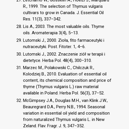
Letchamo W., Gosselin A., Hoelzl J., Marquard
R., 1999. The selection of Thymus vulgaris
cultivars to grow in Canada. J. Essential Oil
Res. 11(3), 337–342.
Lis A., 2003. The most valuable oils. Thyme
oils. Aromaterapia 3(4), 5–13.
Lutomski J., 2000. Zioła, fito farmaceutyki i
nutraceutyki. Post. Fitoter. 1, 4–6.
Lutomski J., 2002. Znaczenie ziół w terapii i
dietetyce. Herba Pol. 48(4), 300–310.
Marzec M., Polakowski C., Chilczuk R.,
Kolodziej B., 2010. Evaluation of essential oil
content, its chemical composition and price of
thyme (Thymus vulgaris L.) raw material
available in Poland. Herba Pol. 56(3), 37–52.
McGimpsey J.A., Douglas M.H., van Klink J.W.,
Beauregrard D.A., Perry N.B., 1994. Seasonal
variation in essential oil yield and composition
from naturalized Thymus vulgaris L. in New
Zeland. Flav. Fragr. J. 9, 347–352.