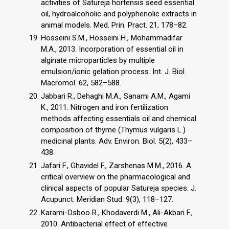
activities of Satureja hortensis seed essential
oil, hydroalcoholic and polyphenolic extracts in
animal models. Med. Prin. Pract. 21, 178–82.
Hosseini S.M., Hosseini H., Mohammadifar
M.A., 2013. Incorporation of essential oil in
alginate microparticles by multiple
emulsion/ionic gelation process. Int. J. Biol.
Macromol. 62, 582–588.
Jabbari R., Dehaghi M.A., Sanami A.M., Agami
K., 2011. Nitrogen and iron fertilization
methods affecting essentials oil and chemical
composition of thyme (Thymus vulgaris L.)
medicinal plants. Adv. Environ. Biol. 5(2), 433–
438.
Jafari F., Ghavidel F., Zarshenas M.M., 2016. A
critical overview on the pharmacological and
clinical aspects of popular Satureja species. J.
Acupunct. Meridian Stud. 9(3), 118–127.
Karami-Osboo R., Khodaverdi M., Ali-Akbari F.,
2010. Antibacterial effect of effective