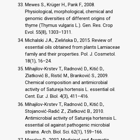
Mewes S., Krüger H., Pank F., 2008.
Physiological, morphological, chemical and
genomic diversities of different origins of
thyme (Thymus vulgaris L.). Gen. Res. Crop
Evol. 55(8), 1303–1311.
Michalski J.A., Zielińska D., 2015. Review of
essential oils obtained from plants Lamiaceae
family and their properties. Pol. J. Cosmetol.
18(1), 16–24.
Mihajilov-Krstev T., Radnović D., Kitić D.,
Zlatković B., Ristić M., Branković S., 2009.
Chemical composition and antimicrobial
activity of Satureja hortensis L. essential oil.
Cent. Eur. J. Biol. 4(3), 411–416.
Mihajilov-Krstev T., Radnović D., Kitić D.,
Stojanović-Radić Z., Zlatković B., 2010.
Antimicrobial activity of Satureja hortensis L.
essential oil against pathogenic microbial
strains. Arch. Biol. Sci. 62(1), 159–166.
Morales R., 2002. Medicinal and Aromatic