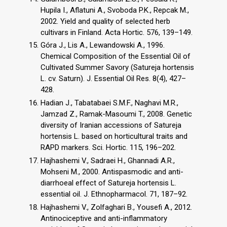
Hupila I., Aflatuni A., Svoboda P.K., Repcak M.,
2002. Yield and quality of selected herb
cultivars in Finland. Acta Hortic. 576, 139–149.
Góra J., Lis A., Lewandowski A., 1996.
Chemical Composition of the Essential Oil of
Cultivated Summer Savory (Satureja hortensis
L. cv. Saturn). J. Essential Oil Res. 8(4), 427–
428.
Hadian J., Tabatabaei S.M.F., Naghavi M.R.,
Jamzad Z., Ramak-Masoumi T., 2008. Genetic
diversity of Iranian accessions of Satureja
hortensis L. based on horticultural traits and
RAPD markers. Sci. Hortic. 115, 196–202.
Hajhashemi V., Sadraei H., Ghannadi A.R.,
Mohseni M., 2000. Antispasmodic and anti-
diarrhoeal effect of Satureja hortensis L.
essential oil. J. Ethnopharmacol. 71, 187–92.
Hajhashemi V., Zolfaghari B., Yousefi A., 2012.
Antinociceptive and anti-inflammatory