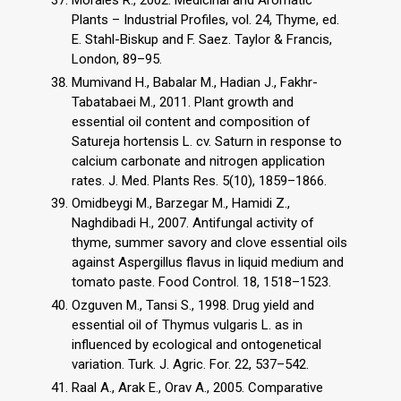
Plants – Industrial Profiles, vol. 24, Thyme, ed.
E. Stahl-Biskup and F. Saez. Taylor & Francis,
London, 89–95.
Mumivand H., Babalar M., Hadian J., Fakhr-
Tabatabaei M., 2011. Plant growth and
essential oil content and composition of
Satureja hortensis L. cv. Saturn in response to
calcium carbonate and nitrogen application
rates. J. Med. Plants Res. 5(10), 1859–1866.
Omidbeygi M., Barzegar M., Hamidi Z.,
Naghdibadi H., 2007. Antifungal activity of
thyme, summer savory and clove essential oils
against Aspergillus flavus in liquid medium and
tomato paste. Food Control. 18, 1518–1523.
Ozguven M., Tansi S., 1998. Drug yield and
essential oil of Thymus vulgaris L. as in
influenced by ecological and ontogenetical
variation. Turk. J. Agric. For. 22, 537–542.
Raal A., Arak E., Orav A., 2005. Comparative