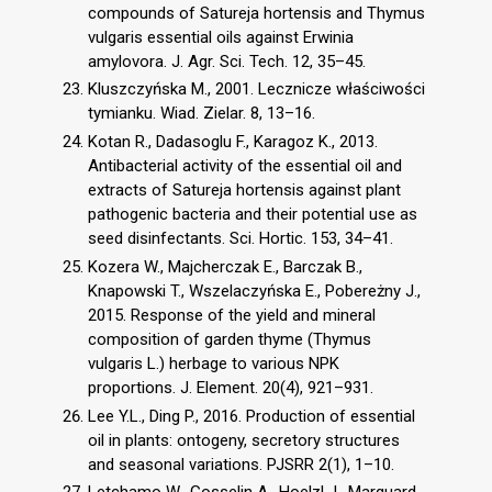
compounds of Satureja hortensis and Thymus
vulgaris essential oils against Erwinia
amylovora. J. Agr. Sci. Tech. 12, 35–45.
Kluszczyńska M., 2001. Lecznicze właściwości
tymianku. Wiad. Zielar. 8, 13–16.
Kotan R., Dadasoglu F., Karagoz K., 2013.
Antibacterial activity of the essential oil and
extracts of Satureja hortensis against plant
pathogenic bacteria and their potential use as
seed disinfectants. Sci. Hortic. 153, 34–41.
Kozera W., Majcherczak E., Barczak B.,
Knapowski T., Wszelaczyńska E., Pobereżny J.,
2015. Response of the yield and mineral
composition of garden thyme (Thymus
vulgaris L.) herbage to various NPK
proportions. J. Element. 20(4), 921–931.
Lee Y.L., Ding P., 2016. Production of essential
oil in plants: ontogeny, secretory structures
and seasonal variations. PJSRR 2(1), 1–10.