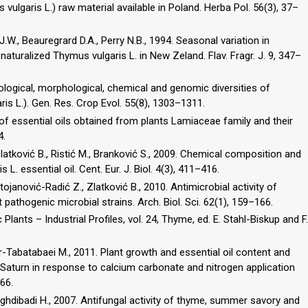
ulgaris L.) raw material available in Poland. Herba Pol. 56(3), 37–
.W., Beauregrard D.A., Perry N.B., 1994. Seasonal variation in
naturalized Thymus vulgaris L. in New Zeland. Flav. Fragr. J. 9, 347–
iological, morphological, chemical and genomic diversities of
is L.). Gen. Res. Crop Evol. 55(8), 1303–1311.
w of essential oils obtained from plants Lamiaceae family and their
4.
, Zlatković B., Ristić M., Branković S., 2009. Chemical composition and
 L. essential oil. Cent. Eur. J. Biol. 4(3), 411–416.
 Stojanović-Radić Z., Zlatković B., 2010. Antimicrobial activity of
t pathogenic microbial strains. Arch. Biol. Sci. 62(1), 159–166.
lants – Industrial Profiles, vol. 24, Thyme, ed. E. Stahl-Biskup and F.
r-Tabatabaei M., 2011. Plant growth and essential oil content and
 Saturn in response to calcium carbonate and nitrogen application
66.
ghdibadi H., 2007. Antifungal activity of thyme, summer savory and