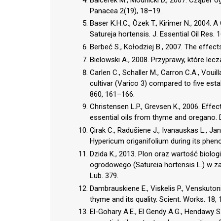
Panacea 2(19), 18–19.
Baser K.H.C., Özek T., Kirimer N., 2004. 
Satureja hortensis. J. Essential Oil Res. 
Berbeć S., Kołodziej B., 2007. The effects
Bielowski A., 2008. Przyprawy, które lec
Carlen C., Schaller M., Carron C.A., Voui
cultivar (Varico 3) compared to five est
860, 161–166.
Christensen L.P., Grevsen K., 2006. Effe
essential oils from thyme and oregano. 
Çirak C., Radušiene J., Ivanauskas L., Ja
Hypericum origanifolium during its phenol
Dzida K., 2013. Plon oraz wartość biolog
ogrodowego (Satureia hortensis L.) w za
Lub. 379.
Dambrauskiene E., Viskelis P., Venskutonis
thyme and its quality. Scient. Works. 18,
El-Gohary A.E., El Gendy A.G., Hendawy S.