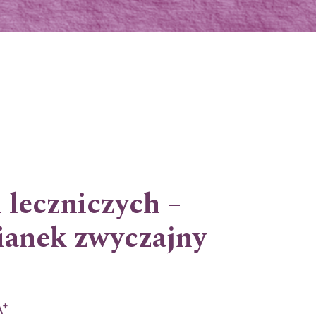
 leczniczych –
ymianek zwyczajny
+
A