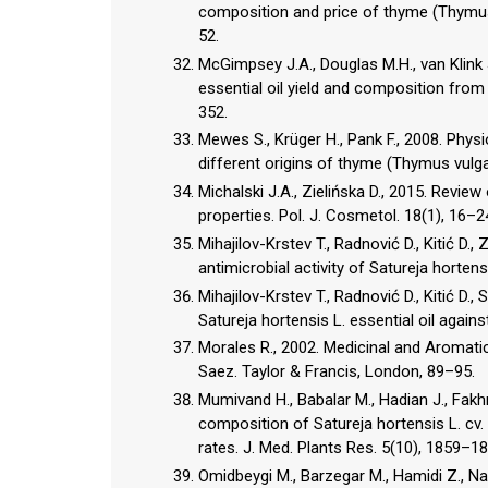
composition and price of thyme (Thymus v
52.
McGimpsey J.A., Douglas M.H., van Klink J
essential oil yield and composition from 
352.
Mewes S., Krüger H., Pank F., 2008. Phys
different origins of thyme (Thymus vulgar
Michalski J.A., Zielińska D., 2015. Revie
properties. Pol. J. Cosmetol. 18(1), 16–2
Mihajilov-Krstev T., Radnović D., Kitić D.
antimicrobial activity of Satureja hortensis
Mihajilov-Krstev T., Radnović D., Kitić D.,
Satureja hortensis L. essential oil agains
Morales R., 2002. Medicinal and Aromatic P
Saez. Taylor & Francis, London, 89–95.
Mumivand H., Babalar M., Hadian J., Fakh
composition of Satureja hortensis L. cv.
rates. J. Med. Plants Res. 5(10), 1859–18
Omidbeygi M., Barzegar M., Hamidi Z., Na