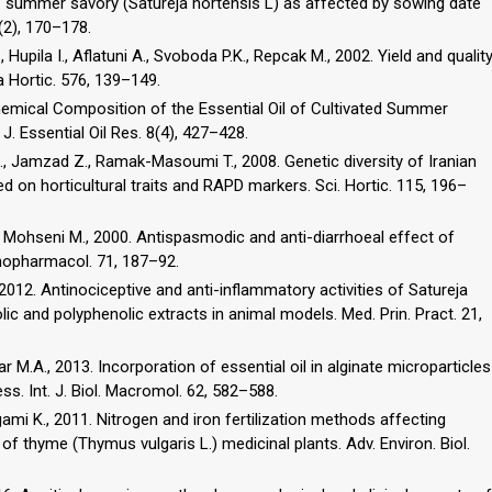
f summer savory (Satureja hortensis L) as affected by sowing date
5(2), 170–178.
Hupila I., Aflatuni A., Svoboda P.K., Repcak M., 2002. Yield and qualit
ta Hortic. 576, 139–149.
Chemical Composition of the Essential Oil of Cultivated Summer
 J. Essential Oil Res. 8(4), 427–428.
R., Jamzad Z., Ramak-Masoumi T., 2008. Genetic diversity of Iranian
d on horticultural traits and RAPD markers. Sci. Hortic. 115, 196–
, Mohseni M., 2000. Antispasmodic and anti-diarrhoeal effect of
thnopharmacol. 71, 187–92.
 2012. Antinociceptive and anti-inflammatory activities of Satureja
lic and polyphenolic extracts in animal models. Med. Prin. Pract. 21,
M.A., 2013. Incorporation of essential oil in alginate microparticles
ss. Int. J. Biol. Macromol. 62, 582–588.
ami K., 2011. Nitrogen and iron fertilization methods affecting
f thyme (Thymus vulgaris L.) medicinal plants. Adv. Environ. Biol.