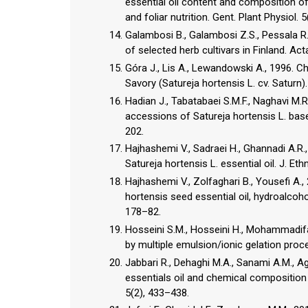
essential oil content and composition o
and foliar nutrition. Gent. Plant Physiol. 
Galambosi B., Galambosi Z.S., Pessala R., 
of selected herb cultivars in Finland. Ac
Góra J., Lis A., Lewandowski A., 1996. 
Savory (Satureja hortensis L. cv. Saturn).
Hadian J., Tabatabaei S.M.F., Naghavi M.
accessions of Satureja hortensis L. base
202.
Hajhashemi V., Sadraei H., Ghannadi A.R.
Satureja hortensis L. essential oil. J. E
Hajhashemi V., Zolfaghari B., Yousefi A.,
hortensis seed essential oil, hydroalcoho
178–82.
Hosseini S.M., Hosseini H., Mohammadifar 
by multiple emulsion/ionic gelation proce
Jabbari R., Dehaghi M.A., Sanami A.M., Ag
essentials oil and chemical composition o
5(2), 433–438.