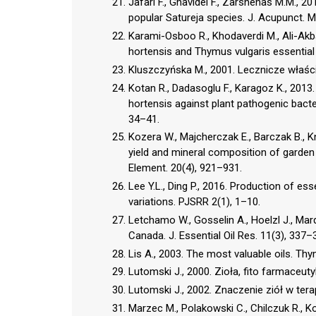
Jafari F., Ghavidel F., Zarshenas M.M., 2
popular Satureja species. J. Acupunct. M
Karami-Osboo R., Khodaverdi M., Ali-Akba
hortensis and Thymus vulgaris essential o
Kluszczyńska M., 2001. Lecznicze właściw
Kotan R., Dadasoglu F., Karagoz K., 2013. 
hortensis against plant pathogenic bacter
34–41.
Kozera W., Majcherczak E., Barczak B., 
yield and mineral composition of garden
Element. 20(4), 921–931.
Lee Y.L., Ding P., 2016. Production of es
variations. PJSRR 2(1), 1–10.
Letchamo W., Gosselin A., Hoelzl J., Mar
Canada. J. Essential Oil Res. 11(3), 337–
Lis A., 2003. The most valuable oils. Thy
Lutomski J., 2000. Zioła, fito farmaceutyki
Lutomski J., 2002. Znaczenie ziół w terap
Marzec M., Polakowski C., Chilczuk R., Kol