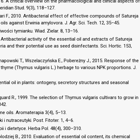
016. A critical overview on the pharmacological and clinical aspects of
eridian Stud. 9(3), 118–127.
ri F., 2010. Antibacterial effect of effective compounds of Satureja
ils against Erwinia amylovora. J. Agr. Sci. Tech. 12, 35–45.
ości tymianku. Wiad. Zielar. 8, 13–16.
Antibacterial activity of the essential oil and extracts of Satureja
ia and their potential use as seed disinfectants. Sci. Hortic. 153,
Knapowski T., Wszelaczyńska E., Pobereżny J., 2015. Response of the
 thyme (Thymus vulgaris L.) herbage to various NPK proportions. J.
sential oil in plants: ontogeny, secretory structures and seasonal
quard R., 1999. The selection of Thymus vulgaris cultivars to grow in
342.
me oils. Aromaterapia 3(4), 5–13.
 i nutraceutyki. Post. Fitoter. 1, 4–6.
ii i dietetyce. Herba Pol. 48(4), 300–310.
odziej B., 2010. Evaluation of essential oil content, its chemical