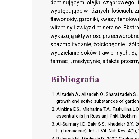
dominującymi olejku cząbrowego i t
występujące w różnych ilościach. 
flawonoidy, garbniki, kwasy fenolowe
witaminy i związki mineralne. Ekstr
wykazują aktywność przeciwdrobnou
spazmolitycznie, żółciopędnie i żó
wydzielanie soków trawiennych. S
farmacji, medycynie, a także prz
Bibliografia
Alizadeh A., Alizadeh O., Sharafzadeh S.
growth and active substances of garden t
Alinkina E.S., Misharina T.A., Fatkullina 
essential oils [in Russian]. Prikl. Biokhim.
Al-Saimary I.E., Bakr S.S., Khudaier B.Y.
L. (Lamiaceae). Int. J. Vit. Nut. Res. 4(1),
Balcerek M., Modnicki D., 2007. Cząber 