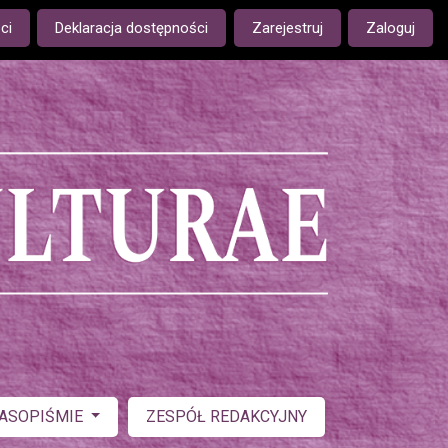
ge is:
ci
Deklaracja dostępności
Zarejestruj
Zaloguj
ZASOPIŚMIE
ZESPÓŁ REDAKCYJNY