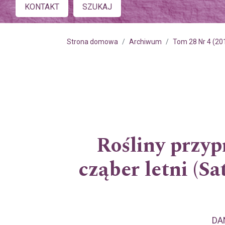
Main menu
KONTAKT
SZUKAJ
Strona domowa
Archiwum
Tom 28 Nr 4 (20
Rośliny przyp
cząber letni (Sa
DA