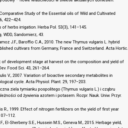
A Comparative Study of the Essential oils of Wild and Cultivated
16, 422–424.
 of herbs irrigation. Herba Pol. 53(3), 141–145.
zą. WDD, Sandomierz, 43.
llamoz J.F., Baroffio C.A., 2010. The new Thymus vulgaris L. hybrid
ablished cultivars from Germany, France and Switzerland. Acta Hortic.
ct of development stage at harvest on the composition and yield of
Dev. Food Sci. 43, 261–264.
nulis V., 2007. Variation of bioactive secondary metabolites in
ogical cycle. Acta Physiol. Plant. 29, 197–203.
iczna ziela tymianku pospolitego (Thymus vulgaris L.) i cząbru
leżności od żywienia azotem i potasem. Rozpr. Nauk. Uniw. Przyr.
 R., 1999. Effect of nitrogen fertilizers on the yield of first year
 107–112.
F., El-Sherbeny S.E., Hussein M.S., Geneva M., 2015. Herbage yield,