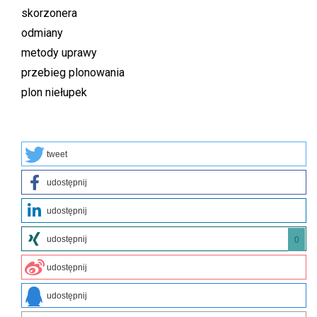
skorzonera
odmiany
metody uprawy
przebieg plonowania
plon niełupek
tweet
udostępnij
udostępnij
udostępnij
0
udostępnij
udostępnij