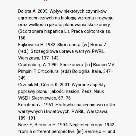
Dolota A. 2005. Wpływ niektórych czynników
agrotechnicznych na biologię wzrostu i rozwoju
oraz wielkość i jakość plonowania skorzonery
(Scorzonera hispanica L.). Praca doktorska ss.
168.
Fajkowska H. 1982. Skorzonera. [w:] Borna Z.
(red.). Szczegółowa uprawa warzyw. PWRiL,
Warszawa, 137–143.
Graifenberg A. 1990. Scorzonera. [in:] Bianco V.V.,
Pimpini F. Orticoltura. (eds) Bolognia, Italia, 347–
349.
Grzesik M., Górnik K. 2001. Wybrane aspekty
poprawy plonu i jakości nasion. Zesz. Nauk.
WSEH Skierniewice, 67–76.
Korohoda J. 1961. Hodowla i nasiennictwo roślin
warzywnych i kwiatowych. PWRiL, Warszawa,
189–191.
Nuez F., Bermejo H. 1994. Neglected crops: 1942
from a different perspective. [in:] Bermejo H. and