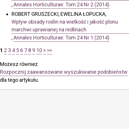
,
Annales Horticulturae: Tom 24 Nr 2 (2014)
ROBERT GRUSZECKI, EWELINA ŁOPUCKA,
Wpływ obsady roślin na wielkość i jakość plonu
marchwi uprawianej na redlinach
,
Annales Horticulturae: Tom 24 Nr 1 (2014)
1
2
3
4
5
6
7
8
9
10
>
>>
Możesz również
Rozpocznij zaawansowane wyszukiwanie podobieństw
dla tego artykułu.