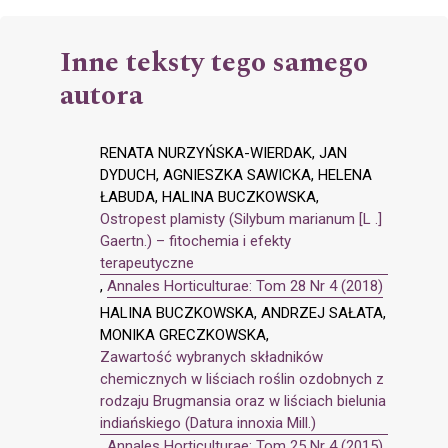
Inne teksty tego samego
autora
RENATA NURZYŃSKA-WIERDAK, JAN
DYDUCH, AGNIESZKA SAWICKA, HELENA
ŁABUDA, HALINA BUCZKOWSKA,
Ostropest plamisty (Silybum marianum [L .]
Gaertn.) – fitochemia i efekty
terapeutyczne
,
Annales Horticulturae: Tom 28 Nr 4 (2018)
HALINA BUCZKOWSKA, ANDRZEJ SAŁATA,
MONIKA GRECZKOWSKA,
Zawartość wybranych składników
chemicznych w liściach roślin ozdobnych z
rodzaju Brugmansia oraz w liściach bielunia
indiańskiego (Datura innoxia Mill.)
,
Annales Horticulturae: Tom 25 Nr 4 (2015)