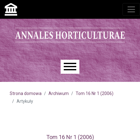
Przejdź do głównego menu
Przejdź do sekcji głównej
Przejdź do stopki
Main menu
Strona domowa
Archiwum
Tom 16 Nr 1 (2006)
Artykuły
Tom 16 Nr 1 (2006)