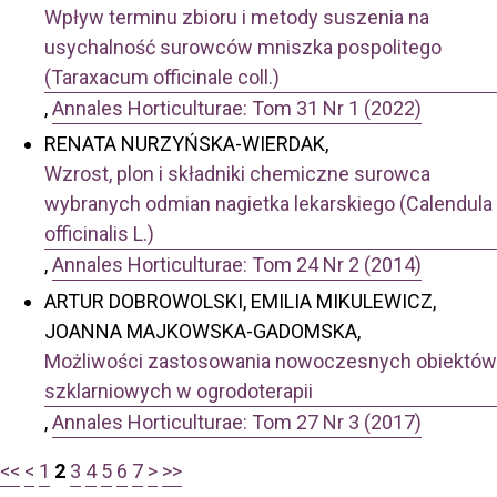
Wpływ terminu zbioru i metody suszenia na
usychalność surowców mniszka pospolitego
(Taraxacum officinale coll.)
,
Annales Horticulturae: Tom 31 Nr 1 (2022)
RENATA NURZYŃSKA-WIERDAK,
Wzrost, plon i składniki chemiczne surowca
wybranych odmian nagietka lekarskiego (Calendula
officinalis L.)
,
Annales Horticulturae: Tom 24 Nr 2 (2014)
ARTUR DOBROWOLSKI, EMILIA MIKULEWICZ,
JOANNA MAJKOWSKA-GADOMSKA,
Możliwości zastosowania nowoczesnych obiektów
szklarniowych w ogrodoterapii
,
Annales Horticulturae: Tom 27 Nr 3 (2017)
<<
<
1
2
3
4
5
6
7
>
>>