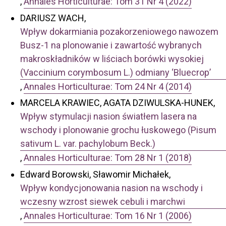
,
Annales Horticulturae: Tom 31 Nr 4 (2022)
DARIUSZ WACH,
Wpływ dokarmiania pozakorzeniowego nawozem
Busz-1 na plonowanie i zawartość wybranych
makroskładników w liściach borówki wysokiej
(Vaccinium corymbosum L.) odmiany ‘Bluecrop’
,
Annales Horticulturae: Tom 24 Nr 4 (2014)
MARCELA KRAWIEC, AGATA DZIWULSKA-HUNEK,
Wpływ stymulacji nasion światłem lasera na
wschody i plonowanie grochu łuskowego (Pisum
sativum L. var. pachylobum Beck.)
,
Annales Horticulturae: Tom 28 Nr 1 (2018)
Edward Borowski, Sławomir Michałek,
Wpływ kondycjonowania nasion na wschody i
wczesny wzrost siewek cebuli i marchwi
,
Annales Horticulturae: Tom 16 Nr 1 (2006)