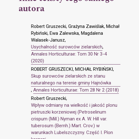
autora
Robert Gruszecki, Grażyna Zawiślak, Michał
Rybiński, Ewa Zalewska, Magdalena
Walasek-Janusz,
Usychalność surowców zielarskich
,
Annales Horticulturae: Tom 30 Nr 3-4
(2020)
ROBERT GRUSZECKI, MICHAŁ RYBIŃSKI,
Skup surowców zielarskich ze stanu
naturalnego na terenie gminy Hajnówka
,
Annales Horticulturae: Tom 28 Nr 2 (2018)
Robert Gruszecki,
Wpływ odmiany na wielkość i jakość plonu
pietruszki korzeniowej (Petroselinum
crispum (Mill.) Nyman ex A. W. Hill var.
tuberosum (Bernh.) Mart. Crov.) w
warunkach Lubelszczyzny. Część I. Plon