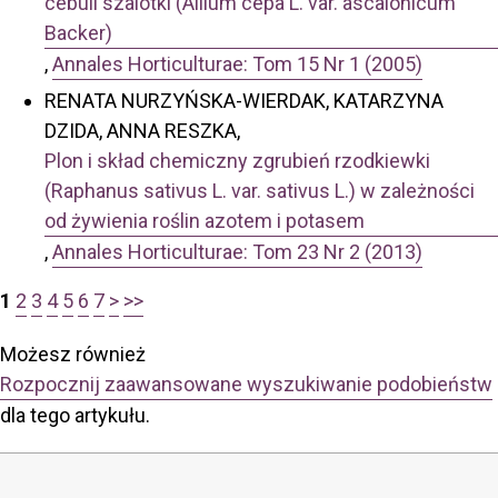
cebuli szalotki (Allium cepa L. var. ascalonicum
Backer)
,
Annales Horticulturae: Tom 15 Nr 1 (2005)
RENATA NURZYŃSKA-WIERDAK, KATARZYNA
DZIDA, ANNA RESZKA,
Plon i skład chemiczny zgrubień rzodkiewki
(Raphanus sativus L. var. sativus L.) w zależności
od żywienia roślin azotem i potasem
,
Annales Horticulturae: Tom 23 Nr 2 (2013)
1
2
3
4
5
6
7
>
>>
Możesz również
Rozpocznij zaawansowane wyszukiwanie podobieństw
dla tego artykułu.