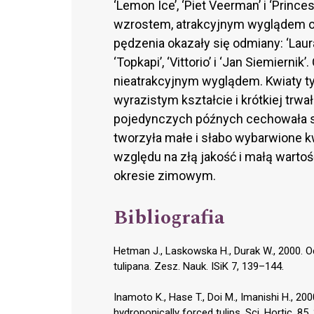
‘Lemon Ice’, ‘Piet Veerman’ i ‘Prin
wzrostem, atrakcyjnym wyglądem or
pędzenia okazały się odmiany: ‘Laura 
‘Topkapi’, ‘Vittorio’ i ‘Jan Siemiern
nieatrakcyjnym wyglądem. Kwiaty ty
wyrazistym kształcie i krótkiej trwa
pojedynczych późnych cechowała s
tworzyła małe i słabo wybarwione kwia
względu na złą jakość i małą wartoś
okresie zimowym.
Bibliografia
Hetman J., Laskowska H., Durak W., 2000. 
tulipana. Zesz. Nauk. ISiK 7, 139–144.
Inamoto K., Hase T., Doi M., Imanishi H., 2000
hydroponically forced tulips. Sci. Hortic. 85