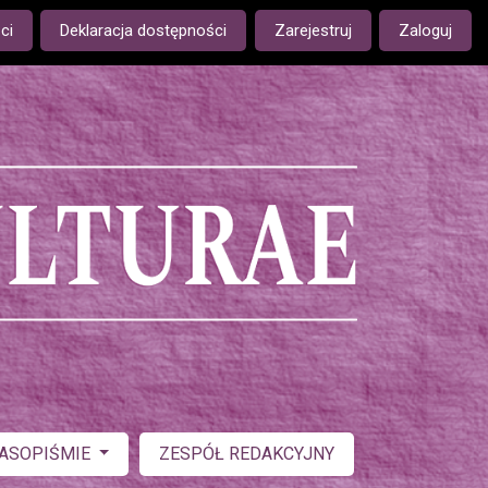
ge is:
ci
Deklaracja dostępności
Zarejestruj
Zaloguj
ZASOPIŚMIE
ZESPÓŁ REDAKCYJNY