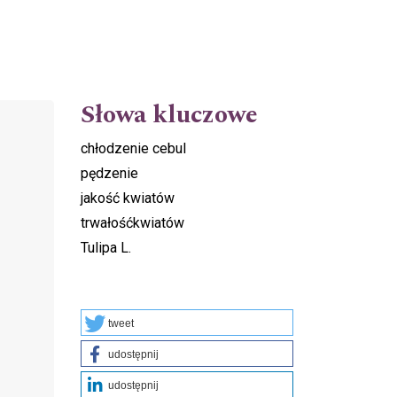
Słowa kluczowe
chłodzenie cebul
pędzenie
jakość kwiatów
trwałośćkwiatów
Tulipa L.
tweet
udostępnij
udostępnij