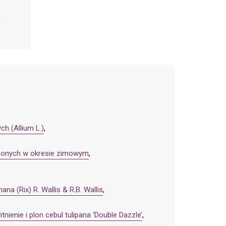
ch (Allium L.)
,
dzonych w okresie zimowym
,
na (Rix) R. Wallis & R.B. Wallis
,
ienie i plon cebul tulipana ‘Double Dazzle’
,