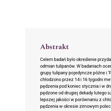
Abstrakt
Celem badań było określenie przy
odmian tulipanów. W badaniach ocen
grupy tulipany pojedyncze późne i ‘
chłodzono przez 14 i 16 tygodni m
pędzenia pod koniec stycznia i w dr
pędzone od drugiej dekady lutego sz
lepszej jakości w porównaniu z chł
pędzenia w okresie zimowym polecić 