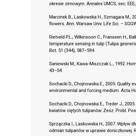
okresie zimowym. Annales UMCS, sec. EEE, H
Marcinek B., Laskowska H., Szmagara M., 201
flowers. Ann. Warsaw Univ. Life Sci. – SGGW,
Rietveld P.L., Wilkinsoon C., Franseen H., Bal
temperature sensing in tulip (Tulipa gesneri
Bot. 51 (344), 587–594.
Saniewski M., Kawa-Miszczak L., 1992. Horm
43–54.
Sochacki D., Chojnowska E., 2005. Quality e
environmental and forcing medium. Acta Ho
Sochacki D., Chojnowska E., Treder J., 200
kwiatów ciętych tulipanów. Zesz. Probl. Pos
Sprzączka I., Laskowska H., 2007. Wpływ d
odmian tulipanów w uprawie doniczkowej. 