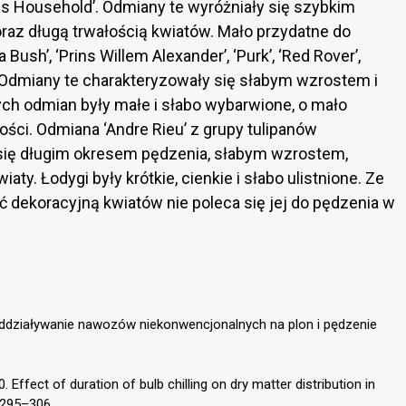
cess Household’. Odmiany te wyróżniały się szybkim
az długą trwałością kwiatów. Mało przydatne do
Bush’, ‘Prins Willem Alexander’, ‘Purk’, ‘Red Rover’,
ik’. Odmiany te charakteryzowały się słabym wzrostem i
ch odmian były małe i słabo wybarwione, o mało
łości. Odmiana ‘Andre Rieu’ z grupy tulipanów
ię długim okresem pędzenia, słabym wzrostem,
ty. Łodygi były krótkie, cienkie i słabo ulistnione. Ze
ć dekoracyjną kwiatów nie poleca się jej do pędzenia w
Oddziaływanie nawozów niekonwencjonalnych na plon i pędzenie
. Effect of duration of bulb chilling on dry matter distribution in
, 295–306.