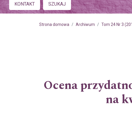
Main menu
KONTAKT
SZUKAJ
Strona domowa
Archiwum
Tom 24 Nr 3 (20
Ocena przydatn
na k