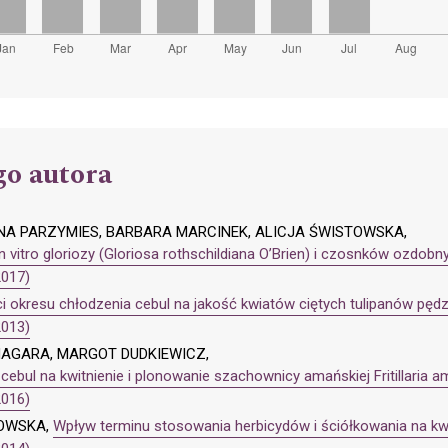
go autora
NA PARZYMIES, BARBARA MARCINEK, ALICJA ŚWISTOWSKA,
n vitro gloriozy (Gloriosa rothschildiana O’Brien) i czosnków ozdobny
2017)
i okresu chłodzenia cebul na jakość kwiatów ciętych tulipanów pę
2013)
AGARA, MARGOT DUDKIEWICZ,
ebul na kwitnienie i plonowanie szachownicy amańskiej Fritillaria ama
2016)
KOWSKA,
Wpływ terminu stosowania herbicydów i ściółkowania na kwitn