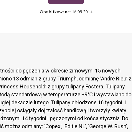
Opublikowane: 16.09.2014
datności do pędzenia w okresie zimowym 15 nowych
iono 13 odmian z grupy Triumph, odmianę ‘Andre Rieu’ z
Princess Household’ z grupy tulipany Fostera. Tulipany
etodą standardową w temperaturze +9°C i wystawiano do
ugiej dekadzie lutego. Tulipany chłodzone 16 tygodni i
ybciej osiągały dojrzałość handlową i tworzyły kwiaty
odzonymi 14 tygodni i pędzonymi od końca stycznia. Do
można odmiany: ‘Copex’, ‘Editie.NL’, ‘George W. Bush’,