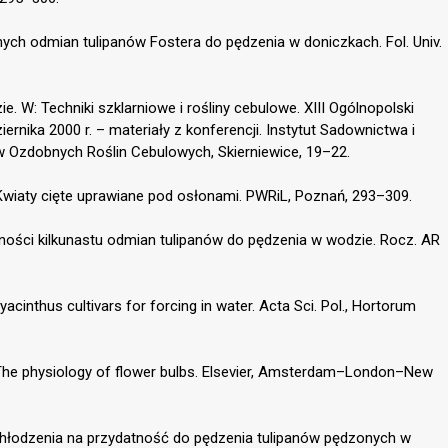
ych odmian tulipanów Fostera do pędzenia w doniczkach. Fol. Univ.
e. W: Techniki szklarniowe i rośliny cebulowe. XIII Ogólnopolski
ernika 2000 r. – materiały z konferencji. Instytut Sadownictwa i
 Ozdobnych Roślin Cebulowych, Skierniewice, 19–22.
), Kwiaty cięte uprawiane pod osłonami. PWRiL, Poznań, 293–309.
tności kilkunastu odmian tulipanów do pędzenia w wodzie. Rocz. AR
cinthus cultivars for forcing in water. Acta Sci. Pol., Hortorum
: The physiology of flower bulbs. Elsevier, Amsterdam–London–New
chłodzenia na przydatność do pędzenia tulipanów pędzonych w