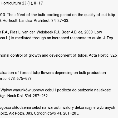
orticultura 23 (1), 8–17.
3. The effect of the bulb-cooling period on the quality of cut tulip
 Horticult. Landsc. Architect. 34, 27–33.
k P.A., Plas L. van der, Weisbeek P.J., Boer A.D. de, 2000. Low
ana L.) is mediated through an increased response to auxin. J. Exp.
onal control of growth and development of tulips. Acta Hortic. 325,
valuation of forced tulip flowers depending on bulb production
rtic. 673, 675–678
5. Wpływ warunków uprawy cebul i podłoża do pędzenia na jakość
tęp. Nauk Rol. 504, 257–262.
ługości chłodzenia cebul na wzrost i walory dekoracyjne wybranych
Rocz. AR Pozn. 383, Ogrodnictwo 41, 201–205.