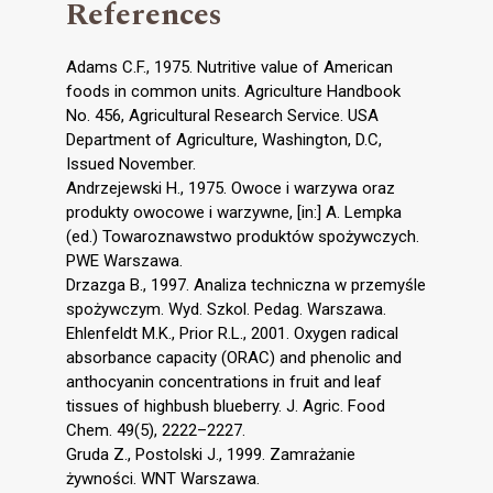
References
Adams C.F., 1975. Nutritive value of American
foods in common units. Agriculture Handbook
No. 456, Agricultural Research Service. USA
Department of Agriculture, Washington, D.C,
Issued November.
Andrzejewski H., 1975. Owoce i warzywa oraz
produkty owocowe i warzywne, [in:] A. Lempka
(ed.) Towaroznawstwo produktów spożywczych.
PWE Warszawa.
Drzazga B., 1997. Analiza techniczna w przemyśle
spożywczym. Wyd. Szkol. Pedag. Warszawa.
Ehlenfeldt M.K., Prior R.L., 2001. Oxygen radical
absorbance capacity (ORAC) and phenolic and
anthocyanin concentrations in fruit and leaf
tissues of highbush blueberry. J. Agric. Food
Chem. 49(5), 2222–2227.
Gruda Z., Postolski J., 1999. Zamrażanie
żywności. WNT Warszawa.