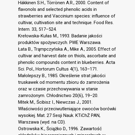
Häkkinen S.H., Törrönen A.R., 2000. Content of
flavonols and selected phenolic acids in
strawberries and Vaccinium species: influence of
cultivar, cultivation site and technique. Food Res.
Intern. 33, 517–524.
Krełowska-Kułas M., 1993. Badanie jakości
produktów spożywczych. PWE Warszawa.
Łata B., Trąmpczyńska A., Mike A., 2005. Effect of
cultivar and harvest date on thiols, ascorbate and
phenolic compounds content in blueberries. Acta
Sci. Pol., Hortorum Cultus 4(1), 163–171.
Małolepszy B., 1985. Określenie strat jakości
truskawek od momentu zbioru do zamrożenia
oraz w czasie przechowywania w stanie
zamrożonym. Chłodnictwo 20(6), 19–20.
Mitek M., Ścibisz I., Niewczas J., 2001.
Właściwości przeciwutleniające owoców borówki
wysokiej. Mat. 27 Sesji Nauk. KTiChŻ PAN,
Warszawa (wyd. na CD).
Ostrowska K., Ściążko D., 1996. Zawartość