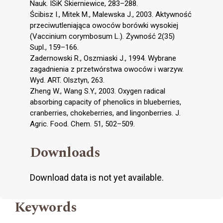
Nauk. ISiK Skierniewice, 283–288.
Ścibisz I., Mitek M., Malewska J., 2003. Aktywność
przeciwutleniająca owoców borówki wysokiej
(Vaccinium corymbosum L.). Żywność 2(35)
Supl., 159–166.
Zadernowski R., Oszmiaski J., 1994. Wybrane
zagadnienia z przetwórstwa owoców i warzyw.
Wyd. ART. Olsztyn, 263.
Zheng W., Wang S.Y., 2003. Oxygen radical
absorbing capacity of phenolics in blueberries,
cranberries, chokeberries, and lingonberries. J.
Agric. Food. Chem. 51, 502–509.
Downloads
Download data is not yet available.
Keywords