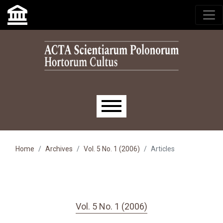
Skip to main navigation menu
Skip to main content
Skip to site footer
Main menu
Home
Archives
Vol. 5 No. 1 (2006)
Articles
Vol. 5 No. 1 (2006)