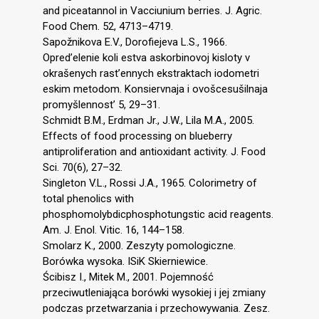
and piceatannol in Vacciunium berries. J. Agric.
Food Chem. 52, 4713–4719.
Sapožnikova E.V., Dorofiejeva L.S., 1966.
Opred’elenie koli estva askorbinovoj kisloty v
okrašenych rast’ennych ekstraktach iodometri
eskim metodom. Konsiervnaja i ovošcesušilnaja
promyšlennost’ 5, 29–31.
Schmidt B.M., Erdman Jr., J.W., Lila M.A., 2005.
Effects of food processing on blueberry
antiproliferation and antioxidant activity. J. Food
Sci. 70(6), 27–32.
Singleton V.L., Rossi J.A., 1965. Colorimetry of
total phenolics with
phosphomolybdicphosphotungstic acid reagents.
Am. J. Enol. Vitic. 16, 144–158.
Smolarz K., 2000. Zeszyty pomologiczne.
Borówka wysoka. ISiK Skierniewice.
Ścibisz I., Mitek M., 2001. Pojemność
przeciwutleniająca borówki wysokiej i jej zmiany
podczas przetwarzania i przechowywania. Zesz.