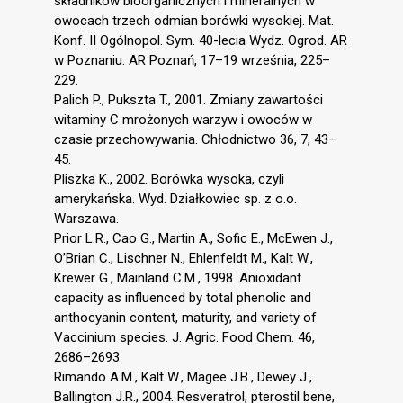
składników bioorganicznych i mineralnych w
owocach trzech odmian borówki wysokiej. Mat.
Konf. II Ogólnopol. Sym. 40-lecia Wydz. Ogrod. AR
w Poznaniu. AR Poznań, 17–19 września, 225–
229.
Palich P., Pukszta T., 2001. Zmiany zawartości
witaminy C mrożonych warzyw i owoców w
czasie przechowywania. Chłodnictwo 36, 7, 43–
45.
Pliszka K., 2002. Borówka wysoka, czyli
amerykańska. Wyd. Działkowiec sp. z o.o.
Warszawa.
Prior L.R., Cao G., Martin A., Sofic E., McEwen J.,
O’Brian C., Lischner N., Ehlenfeldt M., Kalt W.,
Krewer G., Mainland C.M., 1998. Anioxidant
capacity as influenced by total phenolic and
anthocyanin content, maturity, and variety of
Vaccinium species. J. Agric. Food Chem. 46,
2686–2693.
Rimando A.M., Kalt W., Magee J.B., Dewey J.,
Ballington J.R., 2004. Resveratrol, pterostil bene,