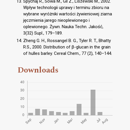
Spychaj R., Sowa M., Gil Z., Liszewski M., 2002.
Wpływ technologii uprawy i terminu zbioru na
wybrane wyróżniki wartości żywieniowej ziarna
jęczmienia jarego nieoplewionego i
oplewionego. Żywn. Nauka Techn. Jakość,
3(32) Supl., 179–189.
Zheng G. H., Rossangel B. G., Tyler R. T., Bhatty
R.S., 2000. Distribution of β-glucan in the grain
of hulles barley. Cereal Chem., 77 (2), 140–144.
Downloads