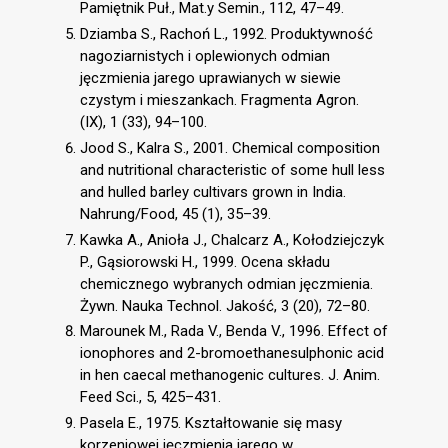
Pamiętnik Puł., Mat.y Semin., 112, 47–49.
Dziamba S., Rachoń L., 1992. Produktywność
nagoziarnistych i oplewionych odmian
jęczmienia jarego uprawianych w siewie
czystym i mieszankach. Fragmenta Agron.
(IX), 1 (33), 94–100.
Jood S., Kalra S., 2001. Chemical composition
and nutritional characteristic of some hull less
and hulled barley cultivars grown in India.
Nahrung/Food, 45 (1), 35–39.
Kawka A., Anioła J., Chalcarz A., Kołodziejczyk
P., Gąsiorowski H., 1999. Ocena składu
chemicznego wybranych odmian jęczmienia.
Żywn. Nauka Technol. Jakość, 3 (20), 72–80.
Marounek M., Rada V., Benda V., 1996. Effect of
ionophores and 2-bromoethanesulphonic acid
in hen caecal methanogenic cultures. J. Anim.
Feed Sci., 5, 425–431.
Pasela E., 1975. Kształtowanie się masy
korzeniowej jęczmienia jarego w