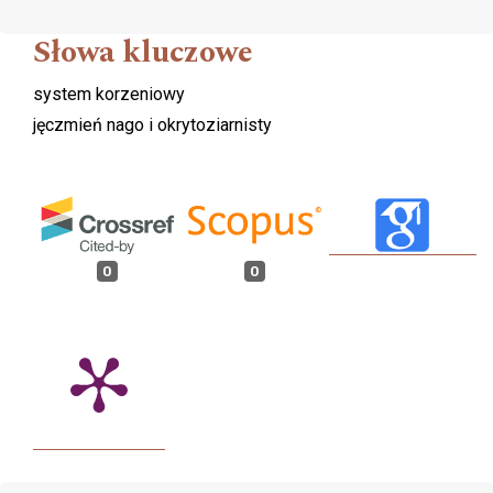
Słowa kluczowe
system korzeniowy
jęczmień nago i okrytoziarnisty
0
0