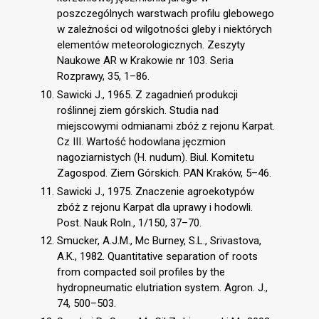
poszczególnych warstwach profilu glebowego
w zależności od wilgotności gleby i niektórych
elementów meteorologicznych. Zeszyty
Naukowe AR w Krakowie nr 103. Seria
Rozprawy, 35, 1–86.
Sawicki J., 1965. Z zagadnień produkcji
roślinnej ziem górskich. Studia nad
miejscowymi odmianami zbóż z rejonu Karpat.
Cz III. Wartość hodowlana jęczmion
nagoziarnistych (H. nudum). Biul. Komitetu
Zagospod. Ziem Górskich. PAN Kraków, 5–46.
Sawicki J., 1975. Znaczenie agroekotypów
zbóż z rejonu Karpat dla uprawy i hodowli.
Post. Nauk Roln., 1/150, 37–70.
Smucker, A.J.M., Mc Burney, S.L., Srivastova,
A.K., 1982. Quantitative separation of roots
from compacted soil profiles by the
hydropneumatic elutriation system. Agron. J.,
74, 500–503.