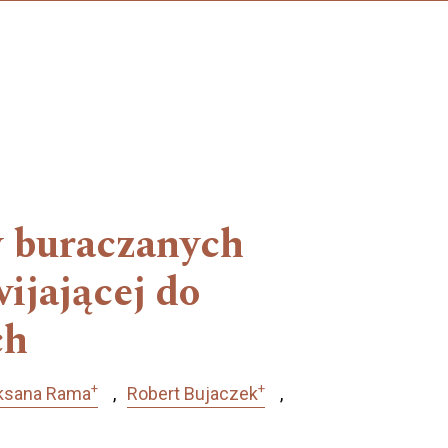
w buraczanych
ijającej do
ch
+
+
ksana Rama
Robert Bujaczek