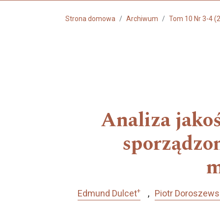
Strona domowa
Archiwum
Tom 10 Nr 3-4 (
Analiza jako
sporządzon
m
+
Edmund Dulcet
Piotr Doroszews