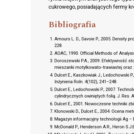
cukrowego, posiadających fermy k
Bibliografia
Amours L. D., Savoie P., 2005. Density pr
228.
AOAC, 1990. Official Methods of Analysis.
Doroszewski P.A., 2009. Efektywność st
mieszanki motylkowato-trawiastej oraz z
Dulcet E., Kaszkowiak J., Ledochowski P
Inżynieria Roln. 4(102), 241–248.
Dulcet E., Ledochowski P., 2007. Techno
cylindrycznych owiniętych folią. J. Res. A
Dulcet E., 2001. Nowoczesne techniki zb
Klonowski D., Dulcet E., 2004. Ocena me
Magazyn informacyjny technologii Ag – B
McDonald P., Henderson A.R., Heron S.J.E