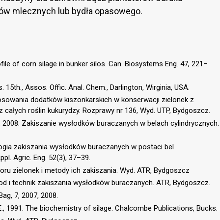
rów mlecznych lub bydła opasowego.
ofile of corn silage in bunker silos. Can. Biosystems Eng. 47, 221–
 15th., Assos. Offic. Anal. Chem., Darlington, Wirginia, USA.
osowania dodatków kiszonkarskich w konserwacji zielonek z
 całych roślin kukurydzy. Rozprawy nr 136, Wyd. UTP, Bydgoszcz.
., 2008. Zakiszanie wysłodków buraczanych w belach cylindrycznych.
logia zakiszania wysłodków buraczanych w postaci bel
ppl. Agric. Eng. 52(3), 37–39.
ioru zielonek i metody ich zakiszania. Wyd. ATR, Bydgoszcz
tod i technik zakiszania wysłodków buraczanych. ATR, Bydgoszcz.
ag, 7, 2007, 2008.
., 1991. The biochemistry of silage. Chalcombe Publications, Bucks.