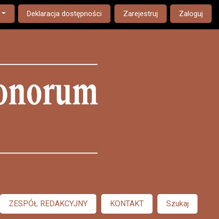
nguage. The current language is:
Deklaracja dostępności
Zarejestruj
Zaloguj
ZESPÓŁ REDAKCYJNY
KONTAKT
Szukaj