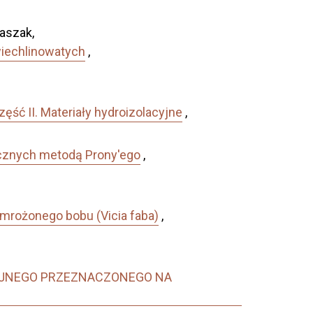
aszak,
wiechlinowatych
,
ść II. Materiały hydroizolacyjne
,
icznych metodą Prony'ego
,
mrożonego bobu (Vicia faba)
,
JNEGO PRZEZNACZONEGO NA