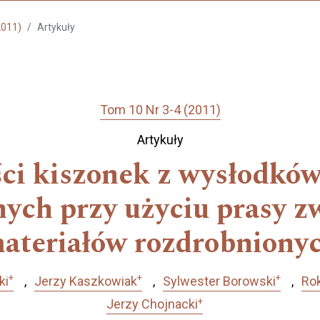
2011)
Artykuły
Tom 10 Nr 3-4 (2011)
Artykuły
ści kiszonek z wysłodkó
ych przy użyciu prasy zw
ateriałów rozdrobniony
+
+
+
ki
Jerzy Kaszkowiak
Sylwester Borowski
Ro
+
Jerzy Chojnacki