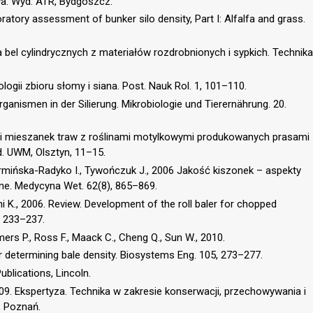
dła. Wyd. ATR, Bydgoszcz.
ratory assessment of bunker silo density, Part I: Alfalfa and grass.
bel cylindrycznych z materiałów rozdrobnionych i sypkich. Technika
logii zbioru słomy i siana. Post. Nauk Rol. 1, 101–110.
ganismen in der Silierung. Mikrobiologie und Tierernährung. 20.
.
w i mieszanek traw z roślinami motylkowymi produkowanych prasami
d. UWM, Olsztyn, 11–15.
rmińska-Radyko I., Tywończuk J., 2006 Jakość kiszonek – aspekty
ne. Medycyna Wet. 62(8), 865–869.
hi K., 2006. Review. Development of the roll baler for chopped
), 233–237.
ers P., Ross F., Maack C., Cheng Q., Sun W., 2010.
 determining bale density. Biosystems Eng. 105, 273–277.
ublications, Lincoln.
2009. Ekspertyza. Technika w zakresie konserwacji, przechowywania i
, Poznań.