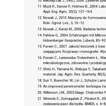
Mikołajczak J., (red.), 2006. Żywienie by
Muck R., Savoie P., Holmes B., 2004. Labo
Appl. Eng. Agric. 20(2), 157–164.
Nowak J., 2010. Maszyny do formowania 
Roln. Ogrod. Leś., 3, 10–12.
Nowak J., Karaś M., 2006. Badania techno
Pahlow G., 2004. Erfahrungen mit Mikroor
Hülsenberger Gespräche, Lübeck, 85–93
Purwin C., 2007. Jakość kiszonek z tra
zwijającymi. Rozprawy i monografie. Wy
Purwin C., Łaniewska-Trokenheim Ł., Wa
mikrobiologiczne, zdrowotne i produkcyj
Shito H., Yamana N., Shibuya Y., Takahas
material. Jap. Agric. Res. Quarterly, 40(3
Sun Y., Buescher W., Lin J., Schulze Lamm
An improved penetrometer technique for
Wilkinson J.M., 2005.Silage. Chalcombe P
Winnicki S., Domagalski Z., Pleskot R., 
zadawania pasz dla bydła. IBMER, s. 4–8