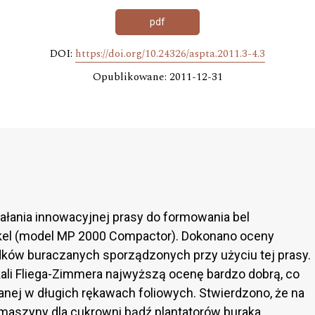
pdf
DOI:
https://doi.org/10.24326/aspta.2011.3-4.3
Opublikowane: 2011-12-31
ałania innowacyjnej prasy do formowania bel
rkel (model MP 2000 Compactor). Dokonano oceny
dków buraczanych sporządzonych przy użyciu tej prasy.
ali Fliega-Zimmera najwyższą ocenę bardzo dobrą, co
nej w długich rękawach foliowych. Stwierdzono, że na
 maszyny dla cukrowni bądź plantatorów buraka