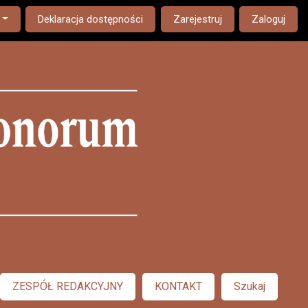
nguage. The current language is:
Deklaracja dostępności
Zarejestruj
Zaloguj
ZESPÓŁ REDAKCYJNY
KONTAKT
Szukaj