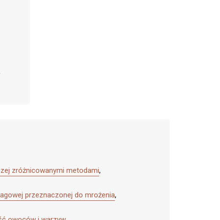
czej zróżnicowanymi metodami
,
aragowej przeznaczonej do mrożenia
,
łość owoców i warzyw
,