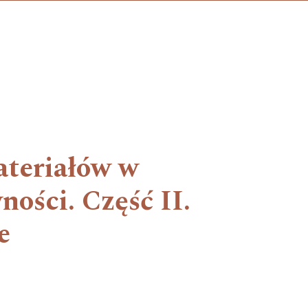
ateriałów w
ości. Część II.
e