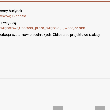
ocony budynek.
udynkow,3577.htm
.
i wilgocią.
ciwwilgociowe,Ochrona_przed_wilgocia_i_woda,25.htm
.
loatacja systemów chłodniczych. Obliczanie projektowe izolacji