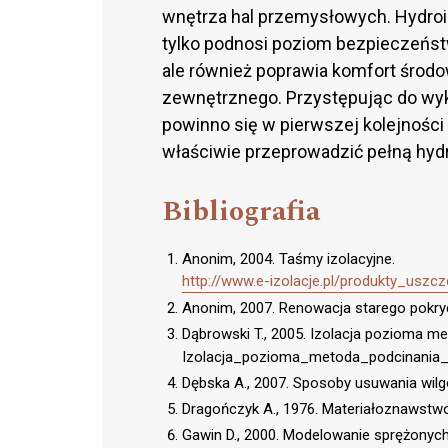
wnętrza hal przemysłowych. Hydroi
tylko podnosi poziom bezpieczeńs
ale również poprawia komfort środ
zewnętrznego. Przystępując do wy
powinno się w pierwszej kolejności
właściwie przeprowadzić pełną hydr
Bibliografia
Anonim, 2004. Taśmy izolacyjne.
http://www.e-izolacje.pl/produkty_uszc
Anonim, 2007. Renowacja starego pokryc
Dąbrowski T., 2005. Izolacja pozioma m
Izolacja_pozioma_metoda_podcinania_s
Dębska A., 2007. Sposoby usuwania wilg
Dragończyk A., 1976. Materiałoznawstwo 
Gawin D., 2000. Modelowanie sprężonych