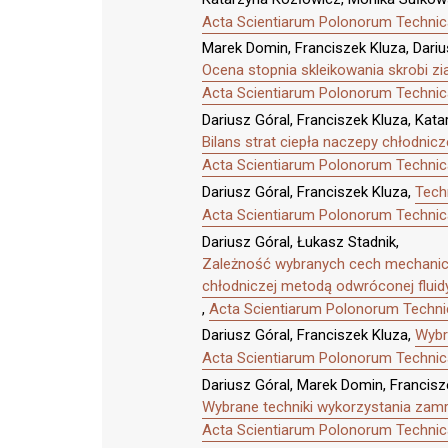
Acta Scientiarum Polonorum Technica
Marek Domin, Franciszek Kluza, Dariu
Ocena stopnia skleikowania skrobi 
Acta Scientiarum Polonorum Technica
Dariusz Góral, Franciszek Kluza, Kat
Bilans strat ciepła naczepy chłodni
Acta Scientiarum Polonorum Technica
Dariusz Góral, Franciszek Kluza,
Tech
Acta Scientiarum Polonorum Technica
Dariusz Góral, Łukasz Stadnik,
Zależność wybranych cech mechaniczn
chłodniczej metodą odwróconej fluidy
,
Acta Scientiarum Polonorum Technic
Dariusz Góral, Franciszek Kluza,
Wybr
Acta Scientiarum Polonorum Technica
Dariusz Góral, Marek Domin, Francisz
Wybrane techniki wykorzystania zam
Acta Scientiarum Polonorum Technica