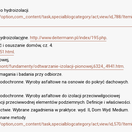
 hydroizolacji.
ption,com_content/task,specialblogcategory/act,view/id,788/Item
hydroizolacyjne.
http://www.deitermann.pl/index/195.php
.
ć i osuszanie domów, cz. 4.
51.html
.
owej,
mont/fundamenty/odtwarzanie-izolacji-pionowej,6324_4941.htm
.
magania i badania przy odbiorze.
wodochronne. Wyroby asfaltowe na osnowie do pokryć dachowych.
odochronne. Wyroby asfaltowe do izolacji przeciwwilgociowej
acji przeciwwodnej elementów podziemnych. Definicje i właściwości.
ictwie. Wybrane zagadnienia w praktyce. wyd. II, Dom Wyd. Medium.
uznane metody.
ption,com_content/task,specialblogcategory/act,view/id,570/Item