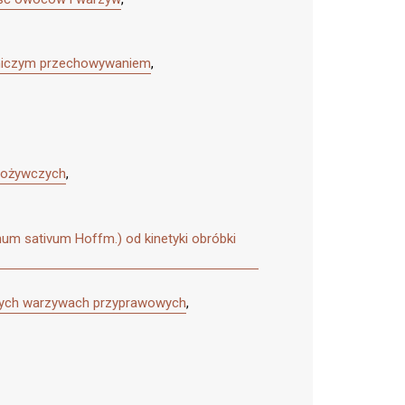
alniczym przechowywaniem
,
spożywczych
,
um sativum Hoffm.) od kinetyki obróbki
órych warzywach przyprawowych
,