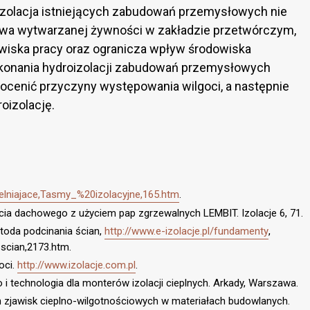
zolacja istniejących zabudowań przemysłowych nie
twa wytwarzanej żywności w zakładzie przetwórczym,
owiska pracy oraz ogranicza wpływ środowiska
konania hydroizolacji zabudowań przemysłowych
 ocenić przyczyny występowania wilgoci, a następnie
oizolację.
zelniajace,Tasmy_%20izolacyjne,165.htm
.
ia dachowego z użyciem pap zgrzewalnych LEMBIT. Izolacje 6, 71.
etoda podcinania ścian,
http://www.e-izolacje.pl/fundamenty
,
cian,2173.htm.
oci.
http://www.izolacje.com.pl
.
i technologia dla monterów izolacji cieplnych. Arkady, Warszawa.
 zjawisk cieplno-wilgotnościowych w materiałach budowlanych.