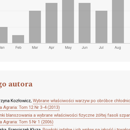
go autora
arzyna Kozłowicz,
Wybrane właściwości warzyw po obróbce chłodni
 Agraria: Tom 12 Nr 3-4 (2013)
ki blanszowania a wybrane właściwości fizyczne żółtej fasoli szp
 Agraria: Tom 5 Nr 1 (2006)
ka, Franciszek Kluza,
Powłoki jadalne i ich wpływ na jakość i trwa