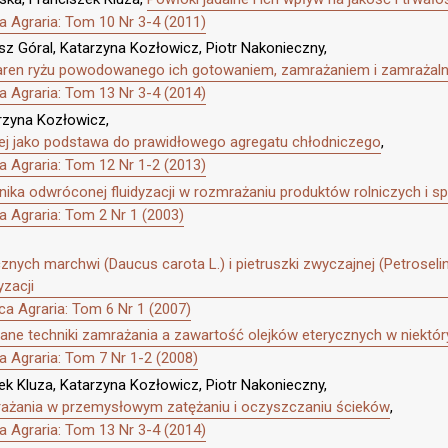
 Agraria: Tom 10 Nr 3-4 (2011)
sz Góral, Katarzyna Kozłowicz, Piotr Nakonieczny,
ziaren ryżu powodowanego ich gotowaniem, zamrażaniem i zamraż
 Agraria: Tom 13 Nr 3-4 (2014)
arzyna Kozłowicz,
czej jako podstawa do prawidłowego agregatu chłodniczego
,
 Agraria: Tom 12 Nr 1-2 (2013)
nika odwróconej fluidyzacji w rozmrażaniu produktów rolniczych i 
 Agraria: Tom 2 Nr 1 (2003)
ych marchwi (Daucus carota L.) i pietruszki zwyczajnej (Petroselin
zacji
a Agraria: Tom 6 Nr 1 (2007)
ane techniki zamrażania a zawartość olejków eterycznych w niekt
 Agraria: Tom 7 Nr 1-2 (2008)
ek Kluza, Katarzyna Kozłowicz, Piotr Nakonieczny,
rażania w przemysłowym zatężaniu i oczyszczaniu ścieków
,
 Agraria: Tom 13 Nr 3-4 (2014)