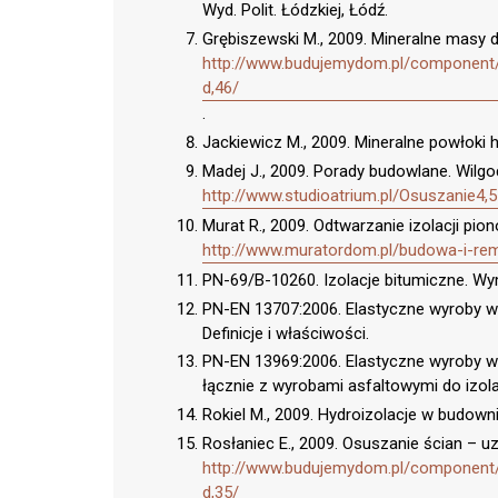
Wyd. Polit. Łódzkiej, Łódź.
Grębiszewski M., 2009. Mineralne masy do
http://www.budujemydom.pl/component/o
d,46/
.
Jackiewicz M., 2009. Mineralne powłoki 
Madej J., 2009. Porady budowlane. Wilgo
http://www.studioatrium.pl/Osuszanie4,5
Murat R., 2009. Odtwarzanie izolacji pion
http://www.muratordom.pl/budowa-i-re
PN-69/B-10260. Izolacje bitumiczne. Wy
PN-EN 13707:2006. Elastyczne wyroby 
Definicje i właściwości.
PN-EN 13969:2006. Elastyczne wyroby w
łącznie z wyrobami asfaltowymi do izol
Rokiel M., 2009. Hydroizolacje w budown
Rosłaniec E., 2009. Osuszanie ścian – 
http://www.budujemydom.pl/component/o
d,35/