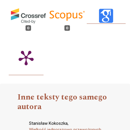
0
0
Inne teksty tego samego
autora
Stanisław Kokoszka,
Wielkość jednorazowo przewożonych