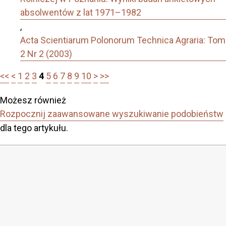
absolwentów z lat 1971–1982
,
Acta Scientiarum Polonorum Technica Agraria: Tom
2 Nr 2 (2003)
<<
<
1
2
3
4
5
6
7
8
9
10
>
>>
Możesz również
Rozpocznij zaawansowane wyszukiwanie podobieństw
dla tego artykułu.