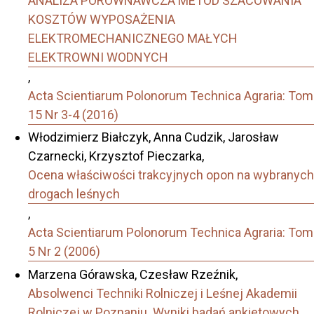
ANALIZA PORÓWNAWCZA METOD SZACOWANIA
KOSZTÓW WYPOSAŻENIA
ELEKTROMECHANICZNEGO MAŁYCH
ELEKTROWNI WODNYCH
,
Acta Scientiarum Polonorum Technica Agraria: Tom
15 Nr 3-4 (2016)
Włodzimierz Białczyk, Anna Cudzik, Jarosław
Czarnecki, Krzysztof Pieczarka,
Ocena właściwości trakcyjnych opon na wybranych
drogach leśnych
,
Acta Scientiarum Polonorum Technica Agraria: Tom
5 Nr 2 (2006)
Marzena Górawska, Czesław Rzeźnik,
Absolwenci Techniki Rolniczej i Leśnej Akademii
Rolniczej w Poznaniu. Wyniki badań ankietowych