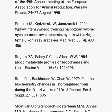
of the 49th Annual meeting of the European
Association for Animal Production, Warsaw,
Poland, 24–27 August 1998.
Podolak M., Kędzierski W., Janczarek I., 2004.
Wpływ intensywnego treningu na poziom wybra-
nych parametrów biochemicznych krwi i liczbę
tętna u koni rasy arabskiej. Med. Wet. 60 (4), 403–
406.
Rogers P.A., Fahey G.C. Jr., Albert W.W., 1984.
Blood metabolite profiles of broodmares and
foals. Equine Vet. J. 16 (3), 192–196.
Rose R.J., Backhouse W., Chan W., 1979. Plasma
biochemistry changes in Thoroughbred foals
during the first 4 weeks of life. J. Reprod. Fertil.
Suppl. 27, 601–605.
Sloet van Oldruitenborgh-Oosterbaan M.M., Annee
M.P., Verdegaal E.J., Lemmens A.G., Beyen A.C.,