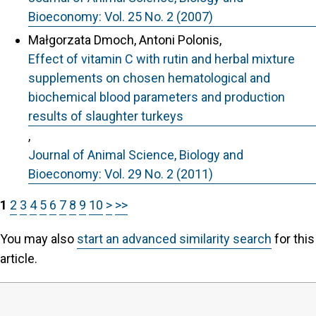
Bioeconomy: Vol. 25 No. 2 (2007)
Małgorzata Dmoch, Antoni Polonis,
Effect of vitamin C with rutin and herbal mixture
supplements on chosen hematological and
biochemical blood parameters and production
results of slaughter turkeys
,
Journal of Animal Science, Biology and
Bioeconomy: Vol. 29 No. 2 (2011)
1
2
3
4
5
6
7
8
9
10
>
>>
You may also
start an advanced similarity search
for this
article.