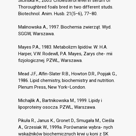
Sicińska R., 2005. Cholesterol level in serum of
Thoroughbred foals bred in two different studs.
Biotechnol. Anim. Husb. 21(5–6), 77–80.
Malinowska A., 1997. Biochemia zwierząt. Wyd.
SGGW, Warszawa.
Mayes P.A., 1983. Metabolizm lipidów. W: H.A.
Harper, V.W. Rodewll, P.A. Mayes, Zarys che- mii
fizjologicznej. PZWL, Warszawa.
Mead J.F., Alfin-Slater R.B., Howton D.R., Popjak G.,
1986. Lipid chemistry, biochemistry and nutrition.
Plenum Press, New York–London.
Michajlik A., Bartnikowska M., 1999. Lipidy i
lipoproteiny osocza. PZWL, Warszawa.
Pikuła R., Janus K., Gronet D., Smugała M., Cieśla
A., Grzesiak W., 1999a. Porównanie wybra- nych
wskaźników biochemicznych krwi u koni z SK