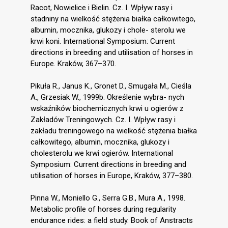
Racot, Nowielice i Bielin. Cz. I. Wpływ rasy i
stadniny na wielkość stężenia białka całkowitego,
albumin, mocznika, glukozy i chole- sterolu we
krwi koni. International Symposium: Current
directions in breeding and utilisation of horses in
Europe. Kraków, 367–370.
Pikuła R., Janus K., Gronet D., Smugała M., Cieśla
A., Grzesiak W., 1999b. Określenie wybra- nych
wskaźników biochemicznych krwi u ogierów z
Zakładów Treningowych. Cz. I. Wpływ rasy i
zakładu treningowego na wielkość stężenia białka
całkowitego, albumin, mocznika, glukozy i
cholesterolu we krwi ogierów. International
Symposium: Current directions in breeding and
utilisation of horses in Europe, Kraków, 377–380.
Pinna W., Moniello G., Serra G.B., Mura A., 1998.
Metabolic profile of horses during regularity
endurance rides: a field study. Book of Anstracts