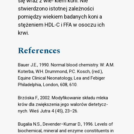
się wraz z wie- kiem koni. Nie
stwierdzono istotnej zależności
pomiędzy wiekiem badanych koni a
stężeniem HDL-C i FFA w osoczu ich
krwi.
References
Bauer J.E., 1990. Normal blood chemistry. W: A.M.
Koterba, W.H. Drummond, P.C. Kosch, (red.),
Equine Clinical Neonatology, Lea and Febiger
Philadelphia, London, 608, 610.
Brzóska F., 2002. Modyfikowanie składu mleka
krów dla zwiększenia jego walorów dietetycz-
nych. Wieś Jutra 4 (45), 23–26.
Bugalia N.S., Devender–Kumar D., 1996. Levels of
biochemical, mineral and enzyme constituents in