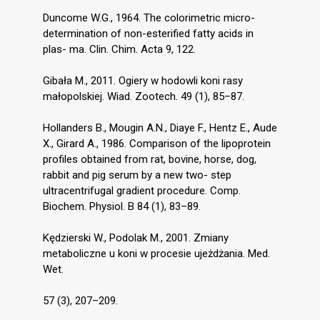
Duncome W.G., 1964. The colorimetric micro-
determination of non-esterified fatty acids in
plas- ma. Clin. Chim. Acta 9, 122.
Gibała M., 2011. Ogiery w hodowli koni rasy
małopolskiej. Wiad. Zootech. 49 (1), 85–87.
Hollanders B., Mougin A.N., Diaye F., Hentz E., Aude
X., Girard A., 1986. Comparison of the lipoprotein
profiles obtained from rat, bovine, horse, dog,
rabbit and pig serum by a new two- step
ultracentrifugal gradient procedure. Comp.
Biochem. Physiol. B 84 (1), 83–89.
Kędzierski W., Podolak M., 2001. Zmiany
metaboliczne u koni w procesie ujeżdżania. Med.
Wet.
57 (3), 207–209.