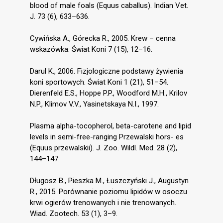
blood of male foals (Equus caballus). Indian Vet.
J. 73 (6), 633–636.
Cywińska A., Górecka R., 2005. Krew – cenna
wskazówka. Świat Koni 7 (15), 12–16.
Darul K., 2006. Fizjologiczne podstawy żywienia
koni sportowych. Świat Koni 1 (21), 51–54.
Dierenfeld E.S., Hoppe P.P., Woodford M.H., Krilov
N.P., Klimov V.V., Yasinetskaya N.I., 1997.
Plasma alpha-tocopherol, beta-carotene and lipid
levels in semi-free-ranging Przewalski hors- es
(Equus przewalskii). J. Zoo. Wildl. Med. 28 (2),
144–147.
Długosz B., Pieszka M., Łuszczyński J., Augustyn
R., 2015. Porównanie poziomu lipidów w osoczu
krwi ogierów trenowanych i nie trenowanych.
Wiad. Zootech. 53 (1), 3–9.