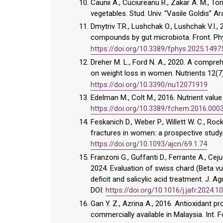
Caunii A., Cuciureanu R., Zakar A. M., T
vegetables. Stud. Univ. “Vasile Goldis” Arad
Dmytriv T.R., Lushchak O., Lushchak V.I.
compounds by gut microbiota. Front. Phy
https://doi.org/10.3389/fphys.2025.1497
Dreher M. L., Ford N. A., 2020. A compre
on weight loss in women. Nutrients 12(7
https://doi.org/10.3390/nu12071919
Edelman M., Colt M., 2016. Nutrient value 
https://doi.org/10.3389/fchem.2016.000
Feskanich D., Weber P., Willett W. C., Rock
fractures in women: a prospective study. 
https://doi.org/10.1093/ajcn/69.1.74
Franzoni G., Guffanti D., Ferrante A., Cej
2024. Evaluation of swiss chard (Beta vul
deficit and salicylic acid treatment. J. A
DOI:
https://doi.org/10.1016/j.jafr.2024.
Gan Y. Z., Azrina A., 2016. Antioxidant pr
commercially available in Malaysia. Int. 