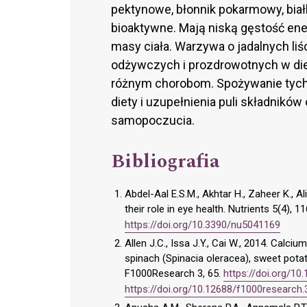
pektynowe, błonnik pokarmowy, białko
bioaktywne. Mają niską gęstość ene
masy ciała. Warzywa o jadalnych liś
odżywczych i prozdrowotnych w die
różnym chorobom. Spożywanie tyc
diety i uzupełnienia puli składnik
samopoczucia.
Bibliografia
Abdel-Aal E.S.M., Akhtar H., Zaheer K., A
their role in eye health. Nutrients 5(4), 
https://doi.org/10.3390/nu5041169
Allen J.C., Issa J.Y., Cai W., 2014. Calcium
spinach (Spinacia oleracea), sweet potat
F1000Research 3, 65.
https://doi.org/10
https://doi.org/10.12688/f1000research.