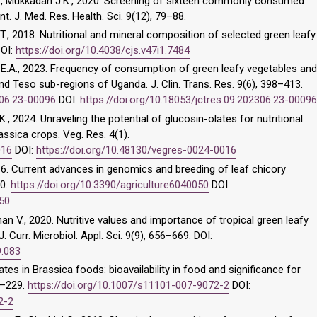
T., Mukkadan J.K., 2020. Screening of sixteen commonly consumed
t. J. Med. Res. Health. Sci. 9(12), 79–88.
T., 2018. Nutritional and mineral composition of selected green leafy
DOI:
https://doi.org/10.4038/cjs.v47i1.7484
et E.A., 2023. Frequency of consumption of green leafy vegetables and
d Teso sub-regions of Uganda. J. Clin. Trans. Res. 9(6), 398–413.
306.23-00096
DOI:
https://doi.org/10.18053/jctres.09.202306.23-00096
 K., 2024. Unraveling the potential of glucosin-olates for nutritional
ssica crops. Veg. Res. 4(1).
016
DOI:
https://doi.org/10.48130/vegres-0024-0016
16. Current advances in genomics and breeding of leaf chicory
50.
https://doi.org/10.3390/agriculture6040050
DOI:
050
 V., 2020. Nutritive values and importance of tropical green leafy
. Curr. Microbiol. Appl. Sci. 9(9), 656–669. DOI:
9.083
ates in Brassica foods: bioavailability in food and significance for
3–229.
https://doi.org/10.1007/s11101-007-9072-2
DOI:
2-2