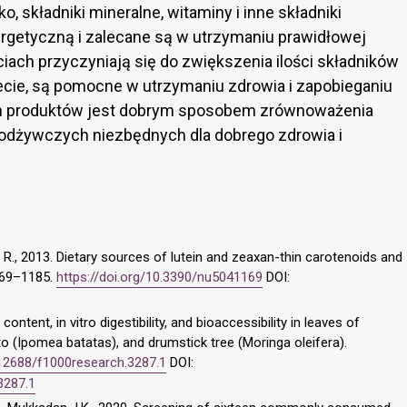
, składniki mineralne, witaminy i inne składniki
rgetyczną i zalecane są w utrzymaniu prawidłowej
ciach przyczyniają się do zwiększenia ilości składników
cie, są pomocne w utrzymaniu zdrowia i zapobieganiu
h produktów jest dobrym sposobem zrównoważenia
ów odżywczych niezbędnych dla dobrego zdrowia i
li R., 2013. Dietary sources of lutein and zeaxan-thin carotenoids and
1169–1185.
https://doi.org/10.3390/nu5041169
DOI:
 content, in vitro digestibility, and bioaccessibility in leaves of
o (Ipomea batatas), and drumstick tree (Moringa oleifera).
.12688/f1000research.3287.1
DOI:
3287.1