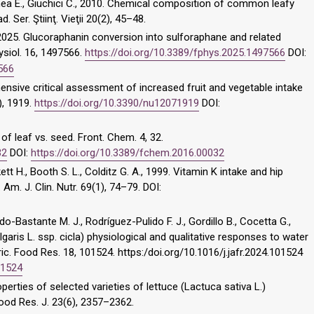
onea E., Giuchici C., 2010. Chemical composition of common leafy
. Ser. Ştiinţ. Vieţii 20(2), 45–48.
, 2025. Glucoraphanin conversion into sulforaphane and related
siol. 16, 1497566.
https://doi.org/10.3389/fphys.2025.1497566
DOI:
566
hensive critical assessment of increased fruit and vegetable intake
), 1919.
https://doi.org/10.3390/nu12071919
DOI:
of leaf vs. seed. Front. Chem. 4, 32.
32
DOI:
https://doi.org/10.3389/fchem.2016.00032
ett H., Booth S. L., Colditz G. A., 1999. Vitamin K intake and hip
Am. J. Clin. Nutr. 69(1), 74–79. DOI:
udo-Bastante M. J., Rodríguez-Pulido F. J., Gordillo B., Cocetta G.,
garis L. ssp. cicla) physiological and qualitative responses to water
gric. Food Res. 18, 101524. https:/doi.org/10.1016/j.jafr.2024.101524
101524
operties of selected varieties of lettuce (Lactuca sativa L.)
Food Res. J. 23(6), 2357–2362.