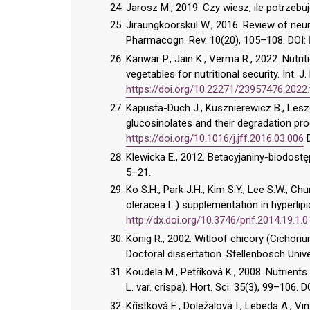
Jarosz M., 2019. Czy wiesz, ile potrzebu
Jiraungkoorskul W., 2016. Review of neur
Pharmacogn. Rev. 10(20), 105–108. DOI:
Kanwar P., Jain K., Verma R., 2022. Nutri
vegetables for nutritional security. Int. 
https://doi.org/10.22271/23957476.2022.
Kapusta-Duch J., Kusznierewicz B., Lesz
glucosinolates and their degradation pro
https://doi.org/10.1016/j.jff.2016.03.006
D
Klewicka E., 2012. Betacyjaniny-biodost
5–21.
Ko S.H., Park J.H., Kim S.Y., Lee S.W., Ch
oleracea L.) supplementation in hyperlipi
http://dx.doi.org/10.3746/pnf.2014.19.1.
König R., 2002. Witloof chicory (Cichoriu
Doctoral dissertation. Stellenbosch Unive
Koudela M., Petříková K., 2008. Nutrients 
L. var. crispa). Hort. Sci. 35(3), 99–106. D
Křístková E., Doležalová I., Lebeda A., V