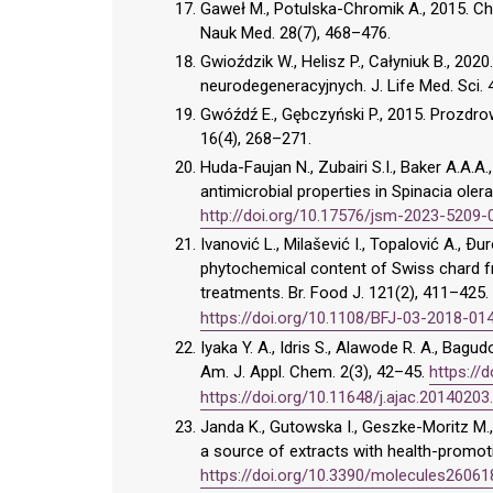
Gaweł M., Potulska-Chromik A., 2015. C
Nauk Med. 28(7), 468–476.
Gwioździk W., Helisz P., Całyniuk B., 20
neurodegeneracyjnych. J. Life Med. Sci. 
Gwóźdź E., Gębczyński P., 2015. Prozdro
16(4), 268–271.
Huda-Faujan N., Zubairi S.I., Baker A.A.A.
antimicrobial properties in Spinacia ole
http://doi.org/10.17576/jsm-2023-5209-
Ivanović L., Milašević I., Topalović A., Ðu
phytochemical content of Swiss chard fro
treatments. Br. Food J. 121(2), 411–425.
https://doi.org/10.1108/BFJ-03-2018-01
Iyaka Y. A., Idris S., Alawode R. A., Bagu
Am. J. Appl. Chem. 2(3), 42–45.
https://
https://doi.org/10.11648/j.ajac.20140203
Janda K., Gutowska I., Geszke-Moritz M.
a source of extracts with health-promoti
https://doi.org/10.3390/molecules26061