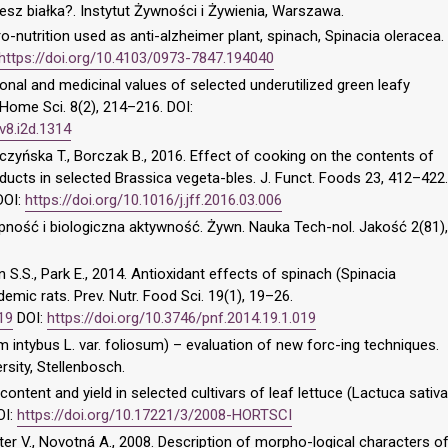
jesz białka?. Instytut Żywności i Żywienia, Warszawa.
o-nutrition used as anti-alzheimer plant, spinach, Spinacia oleracea.
https://doi.org/10.4103/0973-7847.194040
tional and medicinal values of selected underutilized green leafy
J. Home Sci. 8(2), 214–216. DOI:
v8.i2d.1314
czyńska T., Borczak B., 2016. Effect of cooking on the contents of
ducts in selected Brassica vegeta-bles. J. Funct. Foods 23, 412–422.
OI:
https://doi.org/10.1016/j.jff.2016.03.006
ępność i biologiczna aktywność. Żywn. Nauka Tech-nol. Jakość 2(81),
un S.S., Park E., 2014. Antioxidant effects of spinach (Spinacia
demic rats. Prev. Nutr. Food Sci. 19(1), 19–26.
019
DOI:
https://doi.org/10.3746/pnf.2014.19.1.019
m intybus L. var. foliosum) – evaluation of new forc-ing techniques.
rsity, Stellenbosch.
content and yield in selected cultivars of leaf lettuce (Lactuca sativa
OI:
https://doi.org/10.17221/3/2008-HORTSCI
inter V., Novotná A., 2008. Description of morpho-logical characters o