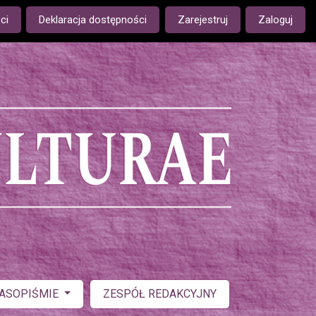
ge is:
ci
Deklaracja dostępności
Zarejestruj
Zaloguj
ZASOPIŚMIE
ZESPÓŁ REDAKCYJNY