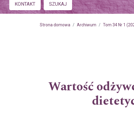
Main menu
KONTAKT
SZUKAJ
Strona domowa
Archiwum
Tom 34 Nr 1 (20
Wartość odżywc
dietety