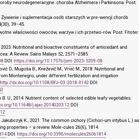
horoby neurodegeneracyjne: choroba Alzheimera i Parkinsona. Post.
20. Żywienie i suplementacja osób starszych w pre-wencji chorób
4(30), 39–45.
wotne właściwości owoców, warzyw i ich przetwo-rów. Post. Fitoter.
, 2023. Nutritional and bioactive constituents of antioxidant and
racea: A Review. Sains Malays 52, 2571–2585.
08
DOI:
https://doi.org/10.17576/jsm-2023-5209-08
rović D., Mugoša B., Knežević M., Vrvić M., 2018. Nutritional and
m Montenegro, under different fertilization and irrigation
http://dx.doi.org/10.1108/BFJ-03-2018-0142
DOI:
42
do B. U., 2014. Nutrient content of selected edible leafy vegetables.
doi.org/10.11648/j.ajac.20140203.12
DOI:
.12
, Jakubczyk K., 2021. The common cichory (Cichori-um intybus L.) a
ng properties – a review. Mole-cules 26(6), 1814.
814
DOI:
https://doi.org/10.3390/molecules26061814