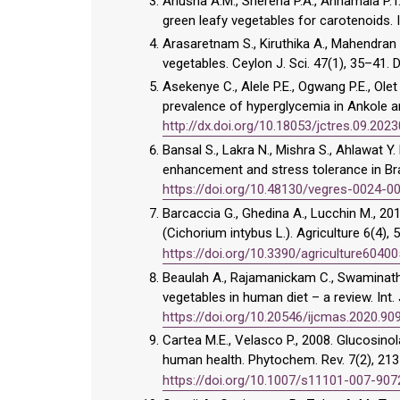
Anusha A.M., Sherena P.A., Annamala P.
green leafy vegetables for carotenoids. In
Arasaretnam S., Kiruthika A., Mahendran 
vegetables. Ceylon J. Sci. 47(1), 35–41. 
Asekenye C., Alele P.E., Ogwang P.E., Ol
prevalence of hyperglycemia in Ankole an
http://dx.doi.org/10.18053/jctres.09.202
Bansal S., Lakra N., Mishra S., Ahlawat Y.
enhancement and stress tolerance in Bra
https://doi.org/10.48130/vegres-0024-0
Barcaccia G., Ghedina A., Lucchin M., 20
(Cichorium intybus L.). Agriculture 6(4), 
https://doi.org/10.3390/agriculture6040
Beaulah A., Rajamanickam C., Swaminathan
vegetables in human diet – a review. Int. J
https://doi.org/10.20546/ijcmas.2020.90
Cartea M.E., Velasco P., 2008. Glucosinol
human health. Phytochem. Rev. 7(2), 21
https://doi.org/10.1007/s11101-007-907