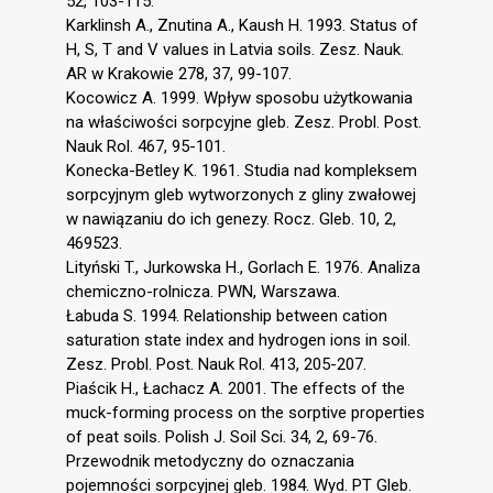
52, 103-115.
Karklinsh A., Znutina A., Kaush H. 1993. Status of
H, S, T and V values in Latvia soils. Zesz. Nauk.
AR w Krakowie 278, 37, 99-107.
Kocowicz A. 1999. Wpływ sposobu użytkowania
na właściwości sorpcyjne gleb. Zesz. Probl. Post.
Nauk Rol. 467, 95-101.
Konecka-Betley K. 1961. Studia nad kompleksem
sorpcyjnym gleb wytworzonych z gliny zwałowej
w nawiązaniu do ich genezy. Rocz. Gleb. 10, 2,
469523.
Lityński T., Jurkowska H., Gorlach E. 1976. Analiza
chemiczno-rolnicza. PWN, Warszawa.
Łabuda S. 1994. Relationship between cation
saturation state index and hydrogen ions in soil.
Zesz. Probl. Post. Nauk Rol. 413, 205-207.
Piaścik H., Łachacz A. 2001. The effects of the
muck-forming process on the sorptive properties
of peat soils. Polish J. Soil Sci. 34, 2, 69-76.
Przewodnik metodyczny do oznaczania
pojemności sorpcyjnej gleb. 1984. Wyd. PT Gleb.