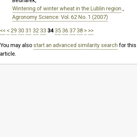
Bednarek,
Wintering of winter wheat in the Lublin region
,
Agronomy Science: Vol. 62 No. 1 (2007)
<<
<
29
30
31
32
33
34
35
36
37
38
>
>>
You may also
start an advanced similarity search
for this
article.