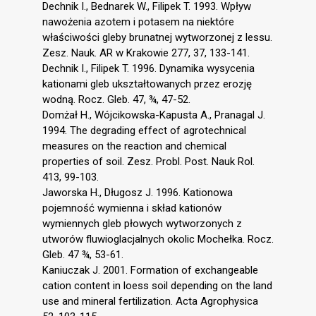
Dechnik I., Bednarek W., Filipek T. 1993. Wpływ
nawożenia azotem i potasem na niektóre
właściwości gleby brunatnej wytworzonej z lessu.
Zesz. Nauk. AR w Krakowie 277, 37, 133-141.
Dechnik I., Filipek T. 1996. Dynamika wysycenia
kationami gleb ukształtowanych przez erozję
wodną. Rocz. Gleb. 47, ¾, 47-52.
Domżał H., Wójcikowska-Kapusta A., Pranagal J.
1994. The degrading effect of agrotechnical
measures on the reaction and chemical
properties of soil. Zesz. Probl. Post. Nauk Rol.
413, 99-103.
Jaworska H., Długosz J. 1996. Kationowa
pojemność wymienna i skład kationów
wymiennych gleb płowych wytworzonych z
utworów fluwioglacjalnych okolic Mochełka. Rocz.
Gleb. 47 ¾, 53-61.
Kaniuczak J. 2001. Formation of exchangeable
cation content in loess soil depending on the land
use and mineral fertilization. Acta Agrophysica