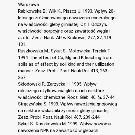
Warszawa.
Rabikowska B., Wilk K., Piszcz U. 1993. Wpływ 20-
letniego zróżnicowanego nawożenia mineralnego
na właściwości gleby gliniastej. Cz. I. Odczyn,
właściwości sorpcyjne oraz zawartość węgla i
azotu. Zesz. Nauk. AR w Krakowie, 277, 37, 119-
131.
Ruszkowska M., Sykut S., Motowicka-Terelak T.
1994. The effect of Ca, Mg and K leaching from
soils as of effect by soil kind and their utilization
manner. Zesz. Probl. Post. Nauk Rol. 413, 263-
267.
Skłodowski P., Zarzycka H. 1995. Wpływ
rolniczego użytkowania gleb na ich niektóre
właściwości chemiczne. Rocz. Gleb. 46, ¾, 37-44.
Strączyńska S. 1999. Wpływ nawożenia gnojowicą
na niektóre wskaźniki żyzności gleby gliniastej.
Zesz. Probl. Post. Nauk Rol. 467, 239-244.
Sykut S., Ruszkowska M. 1999. Wpływ poziomu
nawożenia NPK na zawartość w glebach