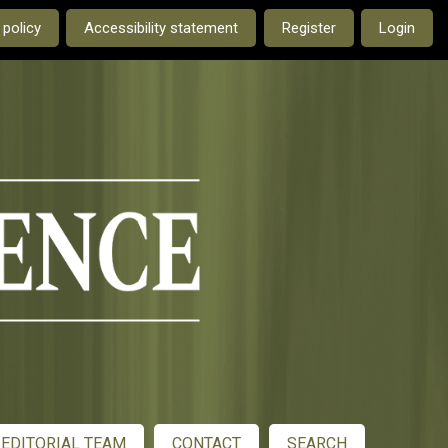
e current language is:
 policy
Accessibility statement
Register
Login
EDITORIAL TEAM
CONTACT
SEARCH