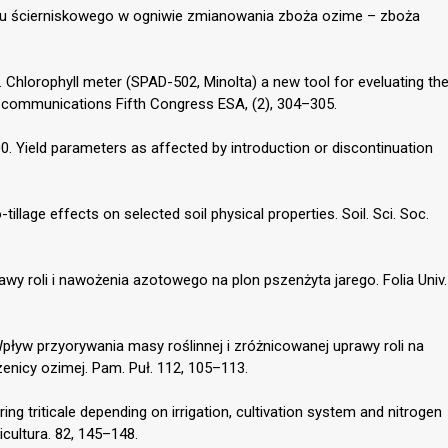
onu ścierniskowego w ogniwie zmianowania zboża ozime – zboża
 Chlorophyll meter (SPAD-502, Minolta) a new tool for eveluating th
rt communications Fifth Congress ESA, (2), 304–305.
00. Yield parameters as affected by introduction or discontinuation
tillage effects on selected soil physical properties. Soil. Sci. Soc.
awy roli i nawożenia azotowego na plon pszenżyta jarego. Folia Univ.
 Wpływ przyorywania masy roślinnej i zróżnicowanej uprawy roli na
enicy ozimej. Pam. Puł. 112, 105–113.
ing triticale depending on irrigation, cultivation system and nitrogen
gricultura. 82, 145–148.