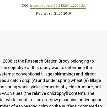
DOI:
https://doi.org/10.24326/as.2010.2.1
Published: 21.06.2010
07–2008 at the Research Station Brody belonging to
 The objective of this study was to determine the
systems: conventional tillage (skimming) and direct
 as a catch crop (A) and under spring wheat (B) tillage
 spring wheat yield, elements of yield structure, soil
SPAD values (the relative chlorophyll content). The
er white mustard and pre-sow ploughing under spring
number of ear-bearing culm on the surface compared to