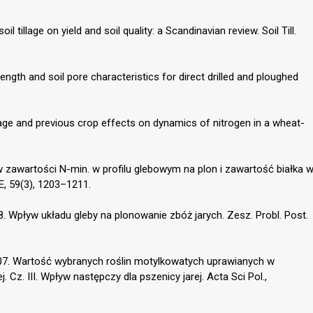
 tillage on yield and soil quality: a Scandinavian review. Soil Till.
rength and soil pore characteristics for direct drilled and ploughed
illage and previous crop effects on dynamics of nitrogen in a wheat-
ływ zawartości N-min. w profilu glebowym na plon i zawartość białka 
E, 59(3), 1203–1211.
88. Wpływ układu gleby na plonowanie zbóż jarych. Zesz. Probl. Post.
2007. Wartość wybranych roślin motylkowatych uprawianych w
. Cz. III. Wpływ następczy dla pszenicy jarej. Acta Sci Pol.,