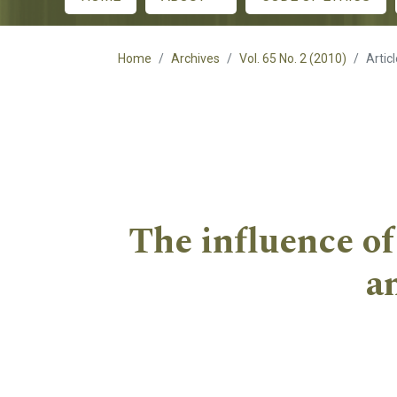
Main menu
Home
Archives
Vol. 65 No. 2 (2010)
Artic
The influence of
a