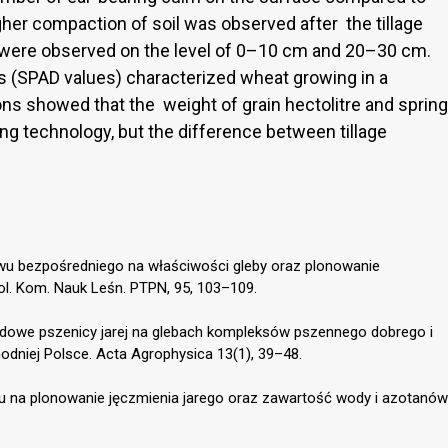
igher compaction of soil was observed after the tillage
s were observed on the level of 0–10 cm and 20–30 cm.
fs (SPAD values) characterized wheat growing in a
ions showed that the weight of grain hectolitre and spring
ng technology, but the difference between tillage
iewu bezpośredniego na właściwości gleby oraz plonowanie
Rol. Kom. Nauk Leśn. PTPN, 95, 103–109.
padowe pszenicy jarej na glebach kompleksów pszennego dobrego i
dniej Polsce. Acta Agrophysica 13(1), 39–48.
nu na plonowanie jęczmienia jarego oraz zawartość wody i azotanów