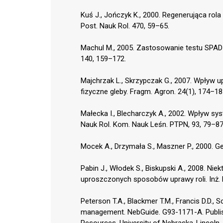
Kuś J., Jończyk K., 2000. Regenerująca ro
Post. Nauk Rol. 470, 59–65.
Machul M., 2005. Zastosowanie testu SPAD d
140, 159–172.
Majchrzak L., Skrzypczak G., 2007. Wpływ u
fizyczne gleby. Fragm. Agron. 24(1), 174–18
Małecka I., Blecharczyk A., 2002. Wpływ sy
Nauk Rol. Kom. Nauk Leśn. PTPN, 93, 79–87
Mocek A., Drzymała S., Maszner P., 2000. Ge
Pabin J., Włodek S., Biskupski A., 2008. N
uproszczonych sposobów uprawy roli. Inż. R
Peterson T.A., Blackmer T.M., Francis D.D., 
management. NebGuide. G93-1171-A. Publishe
Resources, University of Nebraska-Lincoln.