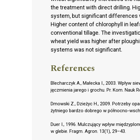
the treatment with direct drilling. H
system, but significant difference
Higher content of chlorophyll in lea
conventional tillage. The investigat
wheat yield was higher after ploughi
systems was not significant.
References
Blecharczyk A., Małecka I., 2003. Wpływ s
jęczmienia jarego i grochu. Pr. Kom. Nauk 
Dmowski Z., Dzieżyc H., 2009. Potrzeby o
żytniego bardzo dobrego w północno-wscho
Duer I., 1996. Mulczujący wpływ międzyplo
w glebie. Fragm. Agron. 13(1), 29–43.