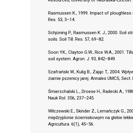
Rasmussen K., 1999. Impact of ploughless soil
Res. 53, 3–14.
Schjöning P., Rasmussen K. J., 2000. Soil st
soils. Soil Till. Res. 57, 69–82.
Soon Y.K., Clayton G.W., Rice W.A., 2001. T
soil system. Agron. J. 93, 842–849.
Szafrański W., Kulig B., Zając T., 2004. Wp
ziarnie pszenicy jarej. Annales UMCS, Sect. 
Śmierzchalski L., Droese H., Radecki A., 19
Nauk Rol. 356, 237–245.
Wilczewski E., Skinder Z., Lemańczyk G., 
międzyplonie ścierniskowym na glebie lekkiej
Agricultura. 6(1), 45–56.