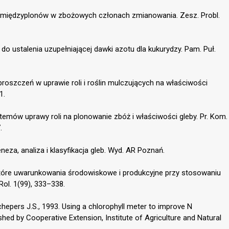
la międzyplonów w zbożowych członach zmianowania. Zesz. Probl.
o ustalenia uzupełniającej dawki azotu dla kukurydzy. Pam. Puł.
proszczeń w uprawie roli i roślin mulczujących na właściwości
1.
stemów uprawy roli na plonowanie zbóż i właściwości gleby. Pr. Kom.
.
neza, analiza i klasyfikacja gleb. Wyd. AR Poznań.
iektóre uwarunkowania środowiskowe i produkcyjne przy stosowaniu
ol. 1(99), 333–338.
Schepers J.S., 1993. Using a chlorophyll meter to improve N
d by Cooperative Extension, Institute of Agriculture and Natural