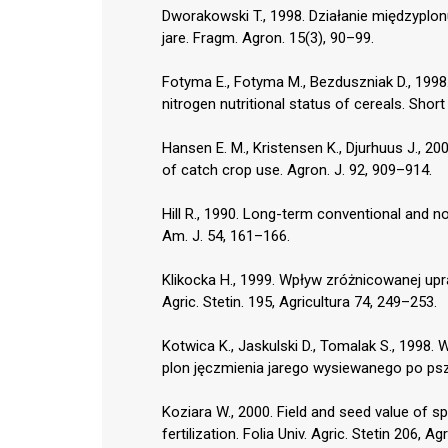
Dworakowski T., 1998. Działanie międzypl
jare. Fragm. Agron. 15(3), 90–99.
Fotyma E., Fotyma M., Bezduszniak D., 1998.
nitrogen nutritional status of cereals. Sho
Hansen E. M., Kristensen K., Djurhuus J., 20
of catch crop use. Agron. J. 92, 909–914.
Hill R., 1990. Long-term conventional and no-
Am. J. 54, 161–166.
Klikocka H., 1999. Wpływ zróżnicowanej upr
Agric. Stetin. 195, Agricultura 74, 249–253.
Kotwica K., Jaskulski D., Tomalak S., 1998.
plon jęczmienia jarego wysiewanego po psz
Koziara W., 2000. Field and seed value of spr
fertilization. Folia Univ. Agric. Stetin 206, A