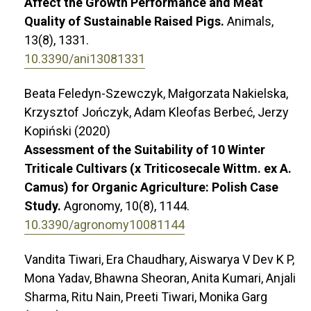
Affect the Growth Performance and Meat
Quality of Sustainable Raised Pigs.
Animals,
13
(8),
1331.
10.3390/ani13081331
Beata Feledyn-Szewczyk, Małgorzata Nakielska,
Krzysztof Jończyk, Adam Kleofas Berbeć, Jerzy
Kopiński (2020)
Assessment of the Suitability of 10 Winter
Triticale Cultivars (x Triticosecale Wittm. ex A.
Camus) for Organic Agriculture: Polish Case
Study.
Agronomy,
10
(8),
1144.
10.3390/agronomy10081144
Vandita Tiwari, Era Chaudhary, Aiswarya V Dev K P,
Mona Yadav, Bhawna Sheoran, Anita Kumari, Anjali
Sharma, Ritu Nain, Preeti Tiwari, Monika Garg