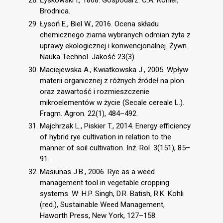
Łyskowski I., 1868. Gospodarz. C.A. Köhler,
Brodnica.
Łysoń E., Biel W., 2016. Ocena składu
chemicznego ziarna wybranych odmian żyta z
uprawy ekologicznej i konwencjonalnej. Żywn.
Nauka Technol. Jakość 23(3).
Maciejewska A., Kwiatkowska J., 2005. Wpływ
materii organicznej z różnych źródeł na plon
oraz zawartość i rozmieszczenie
mikroelementów w życie (Secale cereale L.).
Fragm. Agron. 22(1), 484–492.
Majchrzak L., Piskier T., 2014. Energy efficiency
of hybrid rye cultivation in relation to the
manner of soil cultivation. Inż. Rol. 3(151), 85–
91.
Masiunas J.B., 2006. Rye as a weed
management tool in vegetable cropping
systems. W: H.P. Singh, D.R. Batish, R.K. Kohli
(red.), Sustainable Weed Management,
Haworth Press, New York, 127–158.