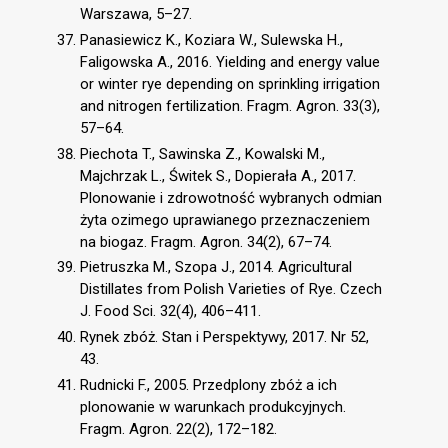
Warszawa, 5–27.
Panasiewicz K., Koziara W., Sulewska H.,
Faligowska A., 2016. Yielding and energy value
or winter rye depending on sprinkling irrigation
and nitrogen fertilization. Fragm. Agron. 33(3),
57–64.
Piechota T., Sawinska Z., Kowalski M.,
Majchrzak L., Świtek S., Dopierała A., 2017.
Plonowanie i zdrowotność wybranych odmian
żyta ozimego uprawianego przeznaczeniem
na biogaz. Fragm. Agron. 34(2), 67–74.
Pietruszka M., Szopa J., 2014. Agricultural
Distillates from Polish Varieties of Rye. Czech
J. Food Sci. 32(4), 406–411.
Rynek zbóż. Stan i Perspektywy, 2017. Nr 52,
43.
Rudnicki F., 2005. Przedplony zbóż a ich
plonowanie w warunkach produkcyjnych.
Fragm. Agron. 22(2), 172–182.