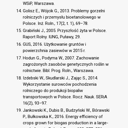
WSiP, Warszawa.
Golisz E., Wójcik G., 2013. Problemy gorzelni
rolniczych i przemysłu bioetanolowego w
Polsce. Inż. Roln., 17(2, t. 1), 69–78.
Grabiński J., 2005. Przyszłość żyta w Polsce.
Raport Rolny. IUNG, Puławy, 29.
GUS, 2016. Użytkowanie gruntów i
powierzchnia zasiewów w 2015 r.
Hodun G., Podyma W., 2007. Zachowanie
zagrożonych zasobów genetycznych roślin w
rolnictwie. Bibl. Prog. Roln., Warszawa.
Izdebski W., Skudlarski J., Zając S., 2014.
Wykorzystanie surowców pochodzenia
rolniczego do produkcji biopaliw
transportowych w Polsce. Rocz. Nauk. SERiA
16(2), 93–97.
Jankowski K., Dubis B., Budzyński W., Bórawski
P., Bułkowska K., 2016. Energy efficiency of
crops grown for biogas production in a large-