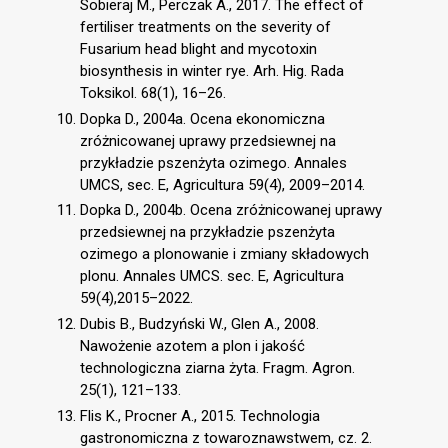
Sobieraj M., Perczak A., 2017. The effect of
fertiliser treatments on the severity of
Fusarium head blight and mycotoxin
biosynthesis in winter rye. Arh. Hig. Rada
Toksikol. 68(1), 16–26.
Dopka D., 2004a. Ocena ekonomiczna
zróżnicowanej uprawy przedsiewnej na
przykładzie pszenżyta ozimego. Annales
UMCS, sec. E, Agricultura 59(4), 2009–2014.
Dopka D., 2004b. Ocena zróżnicowanej uprawy
przedsiewnej na przykładzie pszenżyta
ozimego a plonowanie i zmiany składowych
plonu. Annales UMCS. sec. E, Agricultura
59(4),2015–2022.
Dubis B., Budzyński W., Glen A., 2008.
Nawożenie azotem a plon i jakość
technologiczna ziarna żyta. Fragm. Agron.
25(1), 121–133.
Flis K., Procner A., 2015. Technologia
gastronomiczna z towaroznawstwem, cz. 2.