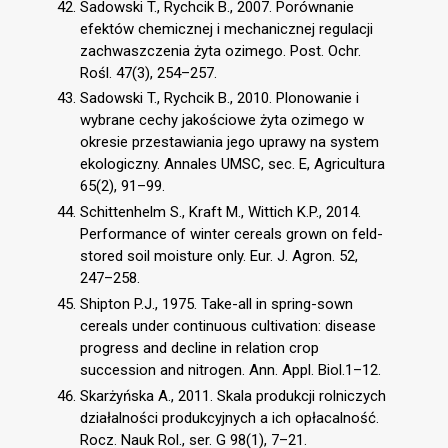
Sadowski T., Rychcik B., 2007. Porównanie
efektów chemicznej i mechanicznej regulacji
zachwaszczenia żyta ozimego. Post. Ochr.
Rośl. 47(3), 254–257.
Sadowski T., Rychcik B., 2010. Plonowanie i
wybrane cechy jakościowe żyta ozimego w
okresie przestawiania jego uprawy na system
ekologiczny. Annales UMSC, sec. E, Agricultura
65(2), 91–99.
Schittenhelm S., Kraft M., Wittich K.P., 2014.
Performance of winter cereals grown on feld-
stored soil moisture only. Eur. J. Agron. 52,
247–258.
Shipton P.J., 1975. Take-all in spring-sown
cereals under continuous cultivation: disease
progress and decline in relation crop
succession and nitrogen. Ann. Appl. Biol.1–12.
Skarżyńska A., 2011. Skala produkcji rolniczych
działalności produkcyjnych a ich opłacalność.
Rocz. Nauk Rol., ser. G 98(1), 7–21.