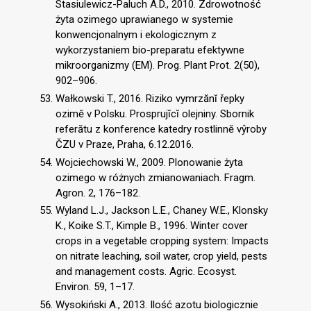
Stasiulewicz-Paluch A.D., 2010. Zdrowotność
żyta ozimego uprawianego w systemie
konwencjonalnym i ekologicznym z
wykorzystaniem bio-preparatu efektywne
mikroorganizmy (EM). Prog. Plant Prot. 2(50),
902–906.
Wałkowski T., 2016. Riziko vymrzănĭ řepky
ozimĕ v Polsku. Prosprujĭcĭ olejniny. Sbornik
referătu z konference katedry rostlinnĕ vŷroby
ČZU v Praze, Praha, 6.12.2016.
Wojciechowski W., 2009. Plonowanie żyta
ozimego w różnych zmianowaniach. Fragm.
Agron. 2, 176–182.
Wyland L.J., Jackson L.E., Chaney W.E., Klonsky
K., Koike S.T., Kimple B., 1996. Winter cover
crops in a vegetable cropping system: Impacts
on nitrate leaching, soil water, crop yield, pests
and management costs. Agric. Ecosyst.
Environ. 59, 1–17.
Wysokiński A., 2013. Ilość azotu biologicznie