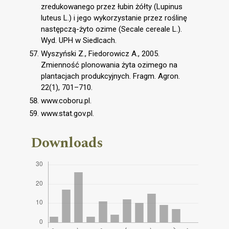
zredukowanego przez łubin żółty (Lupinus
luteus L.) i jego wykorzystanie przez roślinę
następczą-żyto ozime (Secale cereale L.).
Wyd. UPH w Siedlcach.
Wyszyński Z., Fiedorowicz A., 2005.
Zmienność plonowania żyta ozimego na
plantacjach produkcyjnych. Fragm. Agron.
22(1), 701–710.
www.coboru.pl.
www.stat.gov.pl.
Downloads