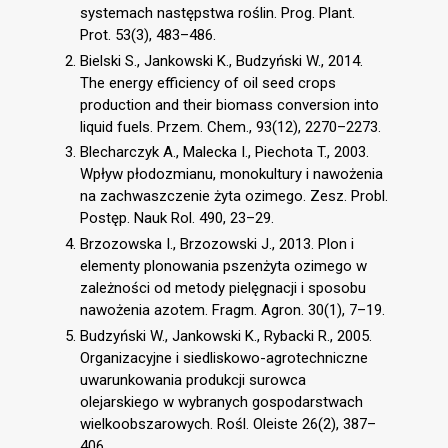
systemach następstwa roślin. Prog. Plant.
Prot. 53(3), 483–486.
Bielski S., Jankowski K., Budzyński W., 2014.
The energy efficiency of oil seed crops
production and their biomass conversion into
liquid fuels. Przem. Chem., 93(12), 2270–2273.
Blecharczyk A., Malecka I., Piechota T., 2003.
Wpływ płodozmianu, monokultury i nawożenia
na zachwaszczenie żyta ozimego. Zesz. Probl.
Postęp. Nauk Rol. 490, 23–29.
Brzozowska I., Brzozowski J., 2013. Plon i
elementy plonowania pszenżyta ozimego w
zależności od metody pielęgnacji i sposobu
nawożenia azotem. Fragm. Agron. 30(1), 7–19.
Budzyński W., Jankowski K., Rybacki R., 2005.
Organizacyjne i siedliskowo-agrotechniczne
uwarunkowania produkcji surowca
olejarskiego w wybranych gospodarstwach
wielkoobszarowych. Rośl. Oleiste 26(2), 387–
406.