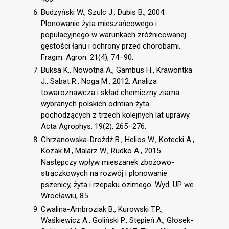
Budzyński W., Szulc J., Dubis B., 2004.
Plonowanie żyta mieszańcowego i
populacyjnego w warunkach zróżnicowanej
gęstości łanu i ochrony przed chorobami.
Fragm. Agron. 21(4), 74–90.
Buksa K., Nowotna A., Gambus H., Krawontka
J., Sabat R., Noga M., 2012. Analiza
towaroznawcza i skład chemiczny ziarna
wybranych polskich odmian żyta
pochodzących z trzech kolejnych lat uprawy.
Acta Agrophys. 19(2), 265–276.
Chrzanowska-Drożdż B., Helios W., Kotecki A.,
Kozak M., Malarz W., Rudko A., 2015.
Następczy wpływ mieszanek zbożowo-
strączkowych na rozwój i plonowanie
pszenicy, żyta i rzepaku ozimego. Wyd. UP we
Wrocławiu, 85.
Cwalina-Ambroziak B., Kurowski T.P.,
Waśkiewicz A., Goliński P., Stępień A., Głosek-