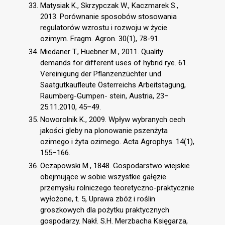
Matysiak K., Skrzypczak W., Kaczmarek S.,
2013. Porównanie sposobów stosowania
regulatorów wzrostu i rozwoju w życie
ozimym. Fragm. Agron. 30(1), 78-91.
Miedaner T., Huebner M., 2011. Quality
demands for different uses of hybrid rye. 61.
Vereinigung der Pflanzenzüchter und
Saatgutkaufleute Österreichs Arbeitstagung,
Raumberg-Gumpen- stein, Austria, 23–
25.11.2010, 45–49.
Noworolnik K., 2009. Wpływ wybranych cech
jakości gleby na plonowanie pszenżyta
ozimego i żyta ozimego. Acta Agrophys. 14(1),
155–166.
Oczapowski M., 1848. Gospodarstwo wiejskie
obejmujące w sobie wszystkie gałęzie
przemysłu rolniczego teoretyczno-praktycznie
wyłożone, t. 5, Uprawa zbóż i roślin
groszkowych dla pożytku praktycznych
gospodarzy. Nakł. S.H. Merzbacha Księgarza,