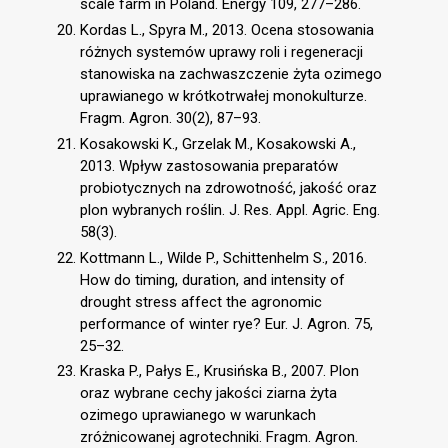
scale farm in Poland. Energy 109, 277–286.
Kordas L., Spyra M., 2013. Ocena stosowania
różnych systemów uprawy roli i regeneracji
stanowiska na zachwaszczenie żyta ozimego
uprawianego w krótkotrwałej monokulturze.
Fragm. Agron. 30(2), 87–93.
Kosakowski K., Grzelak M., Kosakowski A.,
2013. Wpływ zastosowania preparatów
probiotycznych na zdrowotność, jakość oraz
plon wybranych roślin. J. Res. Appl. Agric. Eng.
58(3).
Kottmann L., Wilde P., Schittenhelm S., 2016.
How do timing, duration, and intensity of
drought stress affect the agronomic
performance of winter rye? Eur. J. Agron. 75,
25–32.
Kraska P., Pałys E., Krusińska B., 2007. Plon
oraz wybrane cechy jakości ziarna żyta
ozimego uprawianego w warunkach
zróżnicowanej agrotechniki. Fragm. Agron.