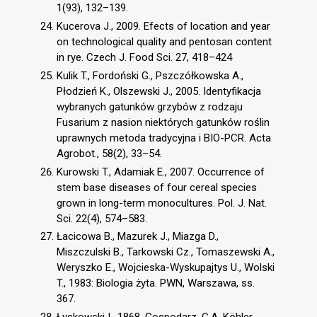
1(93), 132–139.
Kucerova J., 2009. Efects of location and year
on technological quality and pentosan content
in rye. Czech J. Food Sci. 27, 418–424
Kulik T., Fordoński G., Pszczółkowska A.,
Płodzień K., Olszewski J., 2005. Identyfikacja
wybranych gatunków grzybów z rodzaju
Fusarium z nasion niektórych gatunków roślin
uprawnych metoda tradycyjna i BIO-PCR. Acta
Agrobot., 58(2), 33–54.
Kurowski T., Adamiak E., 2007. Occurrence of
stem base diseases of four cereal species
grown in long-term monocultures. Pol. J. Nat.
Sci. 22(4), 574–583.
Łacicowa B., Mazurek J., Miazga D.,
Miszczulski B., Tarkowski Cz., Tomaszewski A.,
Weryszko E., Wojcieska-Wyskupajtys U., Wolski
T., 1983: Biologia żyta. PWN, Warszawa, ss.
367.