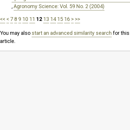
,
Agronomy Science: Vol. 59 No. 2 (2004)
<<
<
7
8
9
10
11
12
13
14
15
16
>
>>
You may also
start an advanced similarity search
for this
article.